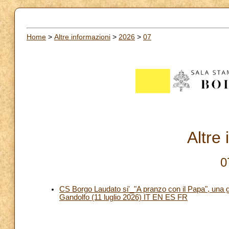
Home
>
Altre informazioni
>
2026
>
07
Altre
0
CS Borgo Laudato si'_"A pranzo con il Papa", una gio
Gandolfo (11 luglio 2026) IT EN ES FR