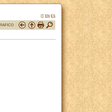
IT
EN
ES
RAFICO