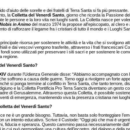
ido d’aiuto delle sorelle e dei fratelli di Terra Santa si fa più pressan
nto, la
Colletta del Venerdì Santo
, giorno che ricorda la Passione d
 le persone e la loro vita nei luoghi santi. La Colletta nasce per vol
Nobis in Animo
del marzo 1974 la propose all’episcopato, al clero e ai
ntento di rafforzare il legame fra i cristiani di tutto il mondo e i Luoghi S
rincipale risorsa per sostenere le attività e la vita che si svolgono att
iali e dai vescovi vengono trasferite, attraverso i frati francescani C
fondi sono utilizzati per preservare i siti sacri e per sostenere le comu
ta regione.
 del Venerdì Santo?
XIV
durante l’Udienza Generale disse: “Abbiamo accompagnato con la p
le che soffrono a causa delle guerre. Torno oggi a rivolgere un forte appel
inché si ponga termine al conflitto in Terra Santa, che tanto terrore, di
l digiuno e la Colletta Pontificia Pro Terra Sancta diventano un gesto 
Madre di Gerusalemme. Attraverso questa Colletta, è possibile sosten
terventi di emergenza, mantenendo viva la presenza cristiana nei luoghi 
olletta del Venerdì Santo?
ce ne è un grande bisogno. Tuttavia, non basta solo fronteggiare l’
 con un intento educativo. Scrive il Custode: “Oggi più che mai è urgente
ioni, fiducia e speranza. Questo cammino passa necessariamente dall’
ghi in cui può germogliare una cultura dell’incontro, del dialogo e della