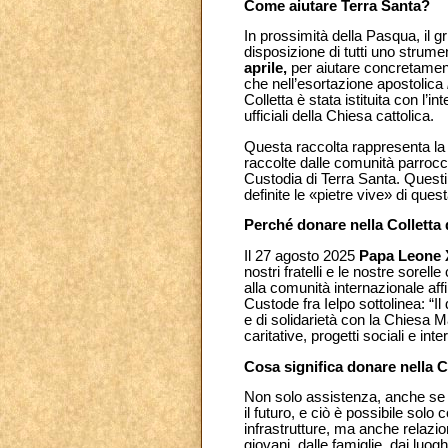
Come aiutare Terra Santa?
In prossimità della Pasqua, il gr
disposizione di tutti uno strume
aprile,
per aiutare concretamente
che nell’esortazione apostolica
Colletta è stata istituita con l’i
ufficiali della Chiesa cattolica.
Questa raccolta rappresenta la p
raccolte dalle comunità parrocch
Custodia di Terra Santa. Questi 
definite le «pietre vive» di ques
Perché donare nella Colletta
Il 27 agosto 2025
Papa Leone 
nostri fratelli e le nostre sorel
alla comunità internazionale aff
Custode fra Ielpo sottolinea: “I
e di solidarietà con la Chiesa 
caritative, progetti sociali e in
Cosa significa donare nella C
Non solo assistenza, anche se 
il futuro, e ciò è possibile solo
infrastrutture, ma anche relaz
giovani, dalle famiglie, dai luo