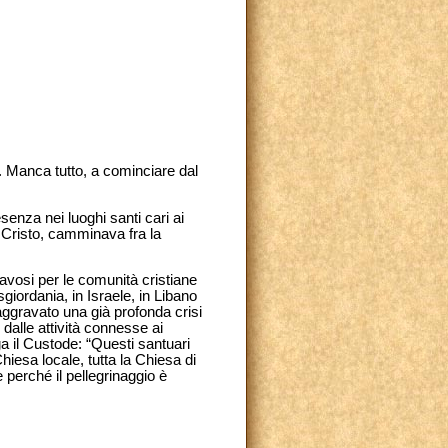
tà. Manca tutto, a cominciare dal
esenza nei luoghi santi cari ai
sù Cristo, camminava fra la
gravosi per le comunità cristiane
iordania, in Israele, in Libano
 aggravato una già profonda crisi
alle attività connesse ai
ga il Custode: “Questi santuari
 Chiesa locale, tutta la Chiesa di
 perché il pellegrinaggio è