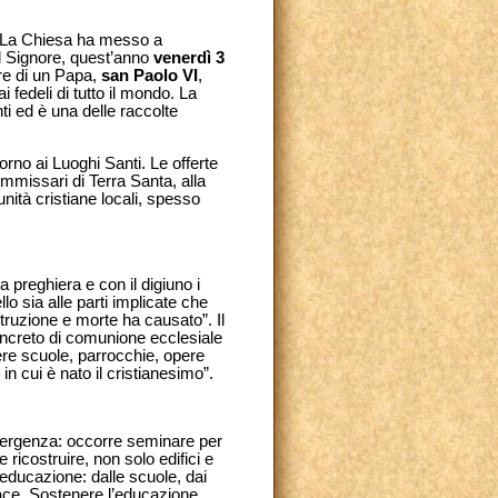
te. La Chiesa ha messo a
el Signore, quest’anno
venerdì 3
ere di un Papa,
san Paolo VI
,
 fedeli di tutto il mondo. La
anti ed è una delle raccolte
orno ai Luoghi Santi. Le offerte
ommissari di Terra Santa, alla
nità cristiane locali, spesso
reghiera e con il digiuno i
lo sia alle parti implicate che
struzione e morte ha causato”. Il
concreto di comunione ecclesiale
ere scuole, parrocchie, opere
in cui è nato il cristianesimo”.
emergenza: occorre seminare per
 ricostruire, non solo edifici e
educazione: dalle scuole, dai
 pace. Sostenere l’educazione