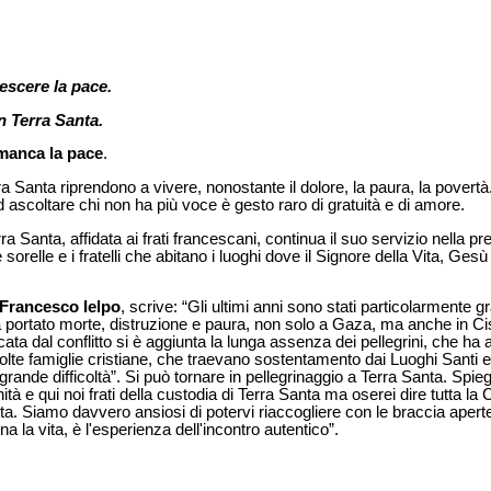
escere la pace.
n Terra Santa.
 manca la pace
.
erra Santa riprendono a vivere, nonostante il dolore, la paura, la pover
d ascoltare chi non ha più voce è gesto raro di gratuità e di amore.
ra Santa, affidata ai frati francescani, continua il suo servizio nella pr
sorelle e i fratelli che abitano i luoghi dove il Signore della Vita, Ge
a Francesco Ielpo
, scrive: “Gli ultimi anni sono stati particolarmente 
 portato morte, distruzione e paura, non solo a Gaza, ma anche in Cisg
ocata dal conflitto si è aggiunta la lunga assenza dei pellegrini, che ha
e famiglie cristiane, che traevano sostentamento dai Luoghi Santi e d
 grande difficoltà”. Si può tornare in pellegrinaggio a Terra Santa. Spie
anità e qui noi frati della custodia di Terra Santa ma oserei dire tutta la
tta. Siamo davvero ansiosi di potervi riaccogliere con le braccia aperte
la vita, è l'esperienza dell'incontro autentico”.