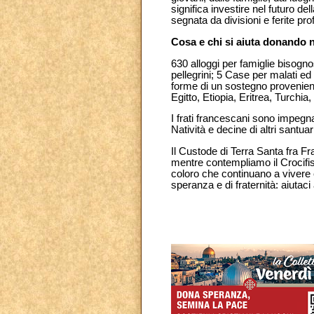
significa investire nel futuro d
segnata da divisioni e ferite pro
Cosa e chi si aiuta donando n
630 alloggi per famiglie bisogno
pellegrini; 5 Case per malati ed 
forme di un sostegno provenient
Egitto, Etiopia, Eritrea, Turchia,
I frati francescani sono impegna
Natività e decine di altri santu
Il Custode di Terra Santa fra Fr
mentre contempliamo il Crocifiss
coloro che continuano a vivere 
speranza e di fraternità: aiuta