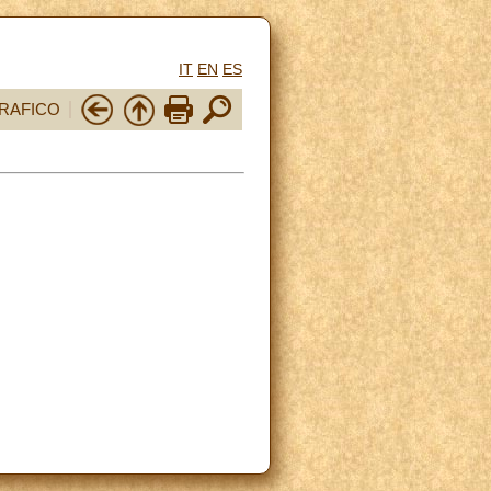
IT
EN
ES
RAFICO