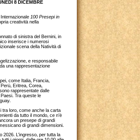
LUNEDÌ 8 DICEMBRE
e Internazionale
100 Presepi in
ria creatività nella
nnato di sinistra del Bernini, in
ico inserisce i numerosi
dizionale scena della Natività di
ngelizzazione, e responsabile
a da una rappresentazione
ei, come Italia, Francia,
Perù, Eritrea, Corea,
 sono rappresentate dalle
 Paesi. Tra queste le
aguay.
rsi tra loro, come anche la carta
venienti da tutto il mondo, ce n’è
 ancora un presepe di grandi
messicano di grandi dimensioni.
 2026. L’ingresso, per tutta la
tti i giorni, dalle ore 10.00 alle