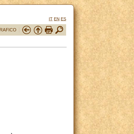
IT
EN
ES
RAFICO