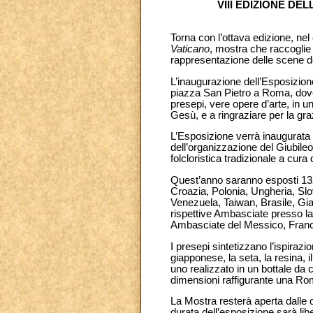
VIII EDIZIONE DE
Torna con l’ottava edizione, ne
Vaticano
, mostra che raccoglie 
rappresentazione delle scene de
L’inaugurazione dell’Esposizione,
piazza San Pietro a Roma, dove,
presepi, vere opere d’arte, in un
Gesù, e a ringraziare per la gra
L’Esposizione verrà inaugurata 
dell’organizzazione del Giubile
folcloristica tradizionale a cu
Quest’anno saranno esposti 132 
Croazia, Polonia, Ungheria, Slo
Venezuela, Taiwan, Brasile, Gia
rispettive Ambasciate presso la
Ambasciate del Messico, Franci
I presepi sintetizzano l’ispirazi
giapponese, la seta, la resina, il
uno realizzato in un bottale da 
dimensioni raffigurante una Ro
La Mostra resterà aperta dalle o
durata dell’esposizione sarà libe