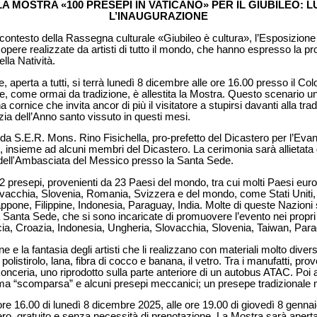
LLA MOSTRA «100 PRESEPI IN VATICANO» PER IL GIUBILEO: 
L’INAUGURAZIONE
l contesto della Rassegna culturale «Giubileo è cultura», l’Esposizion
opere realizzate da artisti di tutto il mondo, che hanno espresso la prop
lla Natività.
 aperta a tutti, si terrà lunedì 8 dicembre alle ore 16.00 presso il Colo
 come ormai da tradizione, è allestita la Mostra. Questo scenario un
a cornice che invita ancor di più il visitatore a stupirsi davanti alla tra
zia dell’Anno santo vissuto in questi mesi.
da S.E.R. Mons. Rino Fisichella, pro-prefetto del Dicastero per l’Eva
o, insieme ad alcuni membri del Dicastero. La cerimonia sarà allietat
ra dell'Ambasciata del Messico presso la Santa Sede.
presepi, provenienti da 23 Paesi del mondo, tra cui molti Paesi europ
vacchia, Slovenia, Romania, Svizzera e del mondo, come Stati Uniti, 
ppone, Filippine, Indonesia, Paraguay, India. Molte di queste Nazioni
 Santa Sede, che si sono incaricate di promuovere l’evento nei propri
a, Croazia, Indonesia, Ungheria, Slovacchia, Slovenia, Taiwan, Par
one e la fantasia degli artisti che li realizzano con materiali molto dive
 polistirolo, lana, fibra di cocco e banana, il vetro. Tra i manufatti, pro
conceria, uno riprodotto sulla parte anteriore di un autobus ATAC. Poi
ma “scomparsa” e alcuni presepi meccanici; un presepe tradizionale 
re 16.00 di lunedì 8 dicembre 2025, alle ore 19.00 di giovedì 8 gennaio
ro, gratuito e senza necessità di prenotazione. La Mostra sarà aperta tu