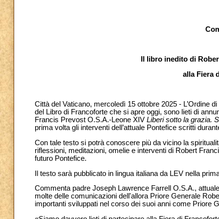
Com
Il libro inedito di Rob
alla Fiera 
Città del Vaticano, mercoledì 15 ottobre 2025 - L’Ordine di 
del Libro di Francoforte che si apre oggi, sono lieti di annu
Francis Prevost O.S.A.-Leone XIV
Liberi sotto la grazia. 
prima volta gli interventi dell’attuale Pontefice scritti duran
Con tale testo si potrà conoscere più da vicino la spiritua
riflessioni, meditazioni, omelie e interventi di Robert Franc
futuro Pontefice.
Il testo sarà pubblicato in lingua italiana da LEV nella pri
Commenta padre Joseph Lawrence Farrell O.S.A., attuale P
molte delle comunicazioni dell'allora Priore Generale Robe
importanti sviluppati nel corso dei suoi anni come Priore 
«Siamo davvero lieti di partecipare alla Fiera di Francoforte