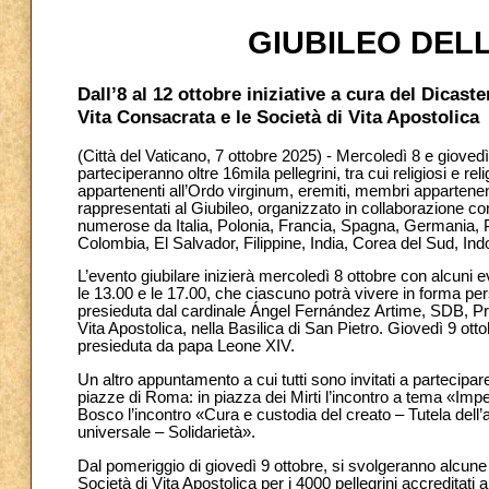
GIUBILEO DEL
Dall’8 al 12 ottobre iniziative a cura del Dicaste
Vita Consacrata e le Società di Vita Apostolica
(Città del Vaticano, 7 ottobre 2025) - Mercoledì 8 e giovedì
parteciperanno oltre 16mila pellegrini, tra cui religiosi e re
appartenenti all’Ordo virginum, eremiti, membri appartenen
rappresentati al Giubileo, organizzato in collaborazione con 
numerose da Italia, Polonia, Francia, Spagna, Germania, Po
Colombia, El Salvador, Filippine, India, Corea del Sud, In
L’evento giubilare inizierà mercoledì 8 ottobre con alcuni eve
le 13.00 e le 17.00, che ciascuno potrà vivere in forma pers
presieduta dal cardinale Ángel Fernández Artime, SDB, Pro-P
Vita Apostolica, nella Basilica di San Pietro. Giovedì 9 ottob
presieduta da papa Leone XIV.
Un altro appuntamento a cui tutti sono invitati a partecipare 
piazze di Roma: in piazza dei Mirti l’incontro a tema «Impeg
Bosco l’incontro «Cura e custodia del creato – Tutela dell’
universale – Solidarietà».
Dal pomeriggio di giovedì 9 ottobre, si svolgeranno alcune in
Società di Vita Apostolica per i 4000 pellegrini accreditati a