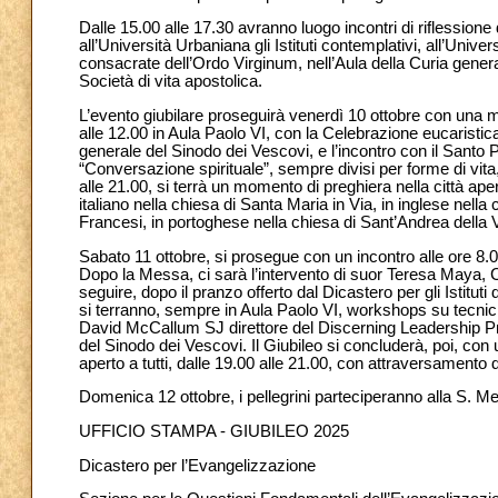
Dalle 15.00 alle 17.30 avranno luogo incontri di riflessione di
all’Università Urbaniana gli Istituti contemplativi, all’Unive
consacrate dell’Ordo Virginum, nell’Aula della Curia gener
Società di vita apostolica.
L’evento giubilare proseguirà venerdì 10 ottobre con una ma
alle 12.00 in Aula Paolo VI, con la Celebrazione eucaristic
generale del Sinodo dei Vescovi, e l’incontro con il Santo 
“Conversazione spirituale”, sempre divisi per forme di vita, 
alle 21.00, si terrà un momento di preghiera nella città ape
italiano nella chiesa di Santa Maria in Via, in inglese nella
Francesi, in portoghese nella chiesa di Sant’Andrea della V
Sabato 11 ottobre, si prosegue con un incontro alle ore 8.00
Dopo la Messa, ci sarà l’intervento di suor Teresa Maya,
seguire, dopo il pranzo offerto dal Dicastero per gli Istituti
si terranno, sempre in Aula Paolo VI, workshops su tecniche
David McCallum SJ direttore del Discerning Leadership 
del Sinodo dei Vescovi. Il Giubileo si concluderà, poi, con
aperto a tutti, dalle 19.00 alle 21.00, con attraversamento 
Domenica 12 ottobre, i pellegrini parteciperanno alla S. Mes
UFFICIO STAMPA - GIUBILEO 2025
Dicastero per l’Evangelizzazione