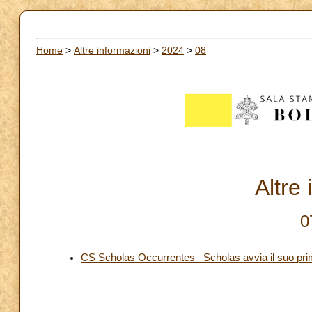
Home
>
Altre informazioni
>
2024
>
08
Altre
0
CS Scholas Occurrentes_ Scholas avvia il suo pri