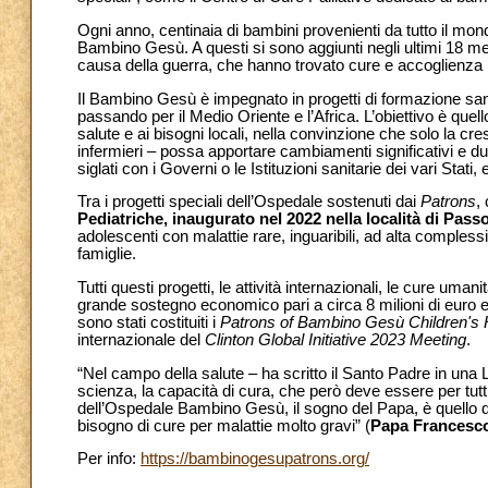
Ogni anno, centinaia di bambini provenienti da tutto il mon
Bambino Gesù. A questi si sono aggiunti negli ultimi 18 mesi
causa della guerra, che hanno trovato cure e accoglienza i
Il Bambino Gesù è impegnato in progetti di formazione san
passando per il Medio Oriente e l’Africa. L’obiettivo è quel
salute e ai bisogni locali, nella convinzione che solo la c
infermieri – possa apportare cambiamenti significativi e dur
siglati con i Governi o le Istituzioni sanitarie dei vari Sta
Tra i progetti speciali dell’Ospedale sostenuti dai
Patrons
,
Pediatriche, inaugurato nel 2022 nella località di Passo
adolescenti con malattie rare, inguaribili, ad alta complessi
famiglie.
Tutti questi progetti, le attività internazionali, le cure uma
grande sostegno economico pari a circa 8 milioni di euro e
sono stati costituiti i
Patrons of Bambino Gesù Children's
internazionale del
Clinton Global Initiative 2023 Meeting
.
“Nel campo della salute – ha scritto il Santo Padre in una L
scienza, la capacità di cura, che però deve essere per tutti
dell’Ospedale Bambino Gesù, il sogno del Papa, è quello di 
bisogno di cure per malattie molto gravi” (
Papa
Francesc
Per info:
https://bambinogesupatrons.org/