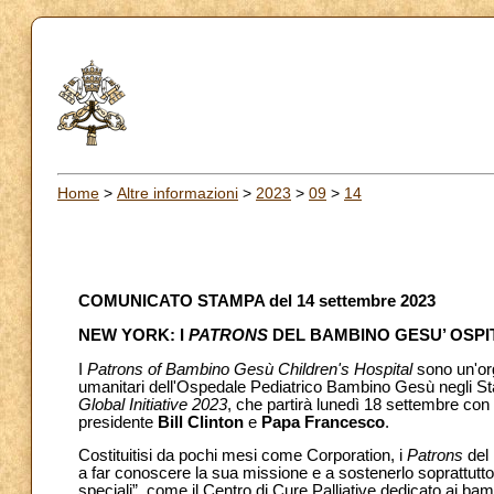
Home
>
Altre informazioni
>
2023
>
09
>
14
COMUNICATO STAMPA del 14 settembre 2023
NEW YORK: I
PATRONS
DEL BAMBINO GESU’ OSPI
I
Patrons of Bambino Gesù Children's Hospital
sono un'org
umanitari dell'Ospedale Pediatrico Bambino Gesù negli Sta
Global Initiative 2023
, che partirà lunedì 18 settembre con
presidente
Bill Clinton
e
Papa Francesco
.
Costituitisi da pochi mesi come Corporation, i
Patrons
del 
a far conoscere la sua missione e a sostenerlo soprattutto ne
speciali”, come il Centro di Cure Palliative dedicato ai bambi