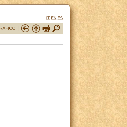
IT
EN
ES
RAFICO