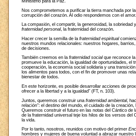
Ministerio para la Paz.
Nos comprometemos a purificar la tierra manchada por la s
corrupción del corazón. Al odio respondemos con el amor
La compasión, el compartir, la generosidad, la sobriedad y
fraternidad personal
, la fraternidad del corazón.
Hacer crecer la semilla de la
fraternidad espiritual
comienz
nuestros mundos relacionales: nuestros hogares, barrios, 
de decisiones.
También creemos en la
fraternidad social
que reconoce la 
promueve la educación, la igualdad de oportunidades, el trab
cooperación, la economía social solidaria y una transición
los alimentos para todos, con el fin de promover unas re
bienestar de todos.
En este horizonte, es posible desarrollar acciones de prox
ofrecer a la libertad y a la igualdad" (FT, n. 103).
Juntos, queremos construir una
fraternidad ambiental
, ha
relación": el destino del mundo, el cuidado de la creación, 
Queremos construir el futuro en las notas del Cántico de l
de la fraternidad universal teje los hilos de los versos del
la vida.
Por lo tanto, nosotros, reunidos con motivo del primer
Enc
hombres y mujeres de buena voluntad a abrazar nuestro ll