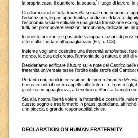
la propria casa, il quartiere, la scuola, il luogo di lavoro, la
Crediamo anche nella
fraternità sociale
che riconosce ugua
l’educazione, le pari opportunità, condizioni di lavoro dignit
l’economia sociale solidale e una giusta transizione ecolog
tutti, per promuovere relazioni armoniose, radicate nel risp
In questo orizzonte è possibile sviluppare azioni di prossi
offrire alla libertà e all’uguaglianza» (FT, n. 103).
Insieme vogliamo costruire una
fraternità ambientale
, fare
mondo, la cura del creato, l’armonia della natura e stili di vi
Desideriamo edificare il futuro sulle note del
Cantico delle
fraternità universale tesse l’ordito delle strofe del Cantico: t
Pertanto noi, riuniti in occasione del primo
Incontro Mondia
buona volontà il nostro appello alla fraternità. I nostri figl
giustizia ed uguaglianza, a beneficio dell’unica famiglia um
Sta alla nostra libertà volere la fraternità e costruirla ins
questo sogno e trasformarlo in prassi quotidiane, affinché giu
una piccola o grande responsabilità civica.
DECLARATION ON HUMAN FRATERNITY