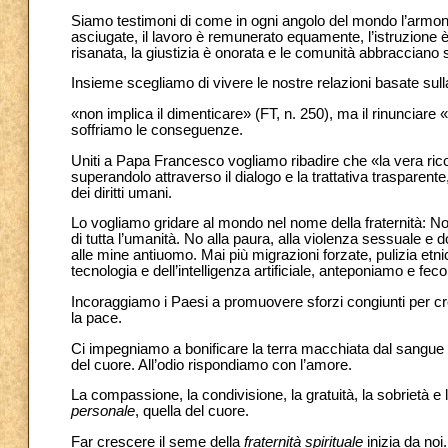
Siamo testimoni di come in ogni angolo del mondo l’armonia
asciugate, il lavoro è remunerato equamente, l’istruzione è 
risanata, la giustizia è onorata e le comunità abbracciano s
Insieme scegliamo di vivere le nostre relazioni basate sull
«non implica il dimenticare» (FT, n. 250), ma il rinunciare «
soffriamo le conseguenze.
Uniti a Papa Francesco vogliamo ribadire che «la vera ricon
superandolo attraverso il dialogo e la trattativa trasparent
dei diritti umani.
Lo vogliamo gridare al mondo nel nome della fraternità: Non 
di tutta l’umanità. No alla paura, alla violenza sessuale e 
alle mine antiuomo. Mai più migrazioni forzate, pulizia etni
tecnologia e dell’intelligenza artificiale, anteponiamo e fec
Incoraggiamo i Paesi a promuovere sforzi congiunti per cre
la pace.
Ci impegniamo a bonificare la terra macchiata dal sangue de
del cuore. All’odio rispondiamo con l’amore.
La compassione, la condivisione, la gratuità, la sobrietà e 
personale
, quella del cuore.
Far crescere il seme della
fraternità spirituale
inizia da noi