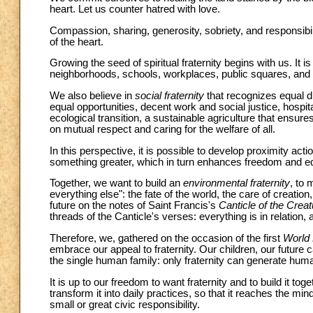
heart. Let us counter hatred with love.
Compassion, sharing, generosity, sobriety, and responsibil
of the heart.
Growing the seed of spiritual fraternity begins with us. It
neighborhoods, schools, workplaces, public squares, and w
We also believe in
social fraternity
that recognizes equal di
equal opportunities, decent work and social justice, hospita
ecological transition, a sustainable agriculture that ensur
on mutual respect and caring for the welfare of all.
In this perspective, it is possible to develop proximity ac
something greater, which in turn enhances freedom and equ
Together, we want to build an
environmental fraternity
, to 
everything else": the fate of the world, the care of creatio
future on the notes of Saint Francis's
Canticle of the Crea
threads of the Canticle's verses: everything is in relation, 
Therefore, we, gathered on the occasion of the first
World 
embrace our appeal to fraternity. Our children, our future ca
the single human family: only fraternity can generate huma
It is up to our freedom to want fraternity and to build it to
transform it into daily practices, so that it reaches the mi
small or great civic responsibility.