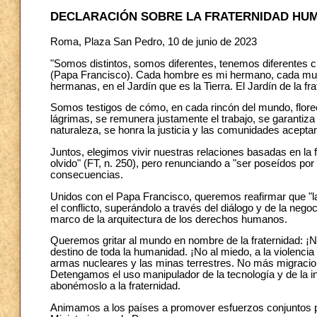
DECLARACIÓN SOBRE LA FRATERNIDAD HU
Roma, Plaza San Pedro, 10 de junio de 2023
"Somos distintos, somos diferentes, tenemos diferentes c
(Papa Francisco). Cada hombre es mi hermano, cada muj
hermanas, en el Jardín que es la Tierra. El Jardín de la fr
Somos testigos de cómo, en cada rincón del mundo, florec
lágrimas, se remunera justamente el trabajo, se garantiza 
naturaleza, se honra la justicia y las comunidades acepta
Juntos, elegimos vivir nuestras relaciones basadas en la f
olvido" (FT, n. 250), pero renunciando a "ser poseídos po
consecuencias.
Unidos con el Papa Francisco, queremos reafirmar que "la
el conflicto, superándolo a través del diálogo y de la negoc
marco de la arquitectura de los derechos humanos.
Queremos gritar al mundo en nombre de la fraternidad: ¡Nun
destino de toda la humanidad. ¡No al miedo, a la violenc
armas nucleares y las minas terrestres. No más migracion
Detengamos el uso manipulador de la tecnología y de la int
abonémoslo a la fraternidad.
Animamos a los países a promover esfuerzos conjuntos p