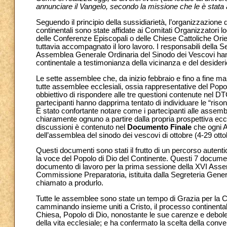
annunciare il Vangelo, secondo la missione che le è stata 
Seguendo il principio della sussidiarietà, l’organizzazione
continentali sono state affidate ai Comitati Organizzatori lo
delle Conferenze Episcopali o delle Chiese Cattoliche Orie
tuttavia accompagnato il loro lavoro. I responsabili della 
Assemblea Generale Ordinaria del Sinodo dei Vescovi han
continentale a testimonianza della vicinanza e del desideri
Le sette assemblee che, da inizio febbraio e fino a fine
tutte assemblee ecclesiali, ossia rappresentative del Popol
obbiettivo di rispondere alle tre questioni contenute nel DT
partecipanti hanno dapprima tentato di individuare le “risona
È stato confortante notare come i partecipanti alle assemble
chiaramente ognuno a partire dalla propria prospettiva eccles
discussioni è contenuto nel
Documento Finale
che ogni A
dell’assemblea del sinodo dei vescovi di ottobre (4-29 ott
Questi documenti sono stati il frutto di un percorso autenti
la voce del Popolo di Dio del Continente. Questi 7 documen
documento di lavoro per la prima sessione della XVI Asse
Commissione Preparatoria, istituita dalla Segreteria Gener
chiamato a produrlo.
Tutte le assemblee sono state un tempo di Grazia per la Ch
camminando insieme uniti a Cristo, il processo continentale 
Chiesa, Popolo di Dio, nonostante le sue carenze e debol
della vita ecclesiale; e ha confermato la scelta della conve