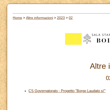
Home
>
Altre informazioni
>
2023
>
02
Altre
0
CS Governatorato - Progetto "Borgo Laudato si’"