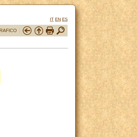
IT
EN
ES
RAFICO