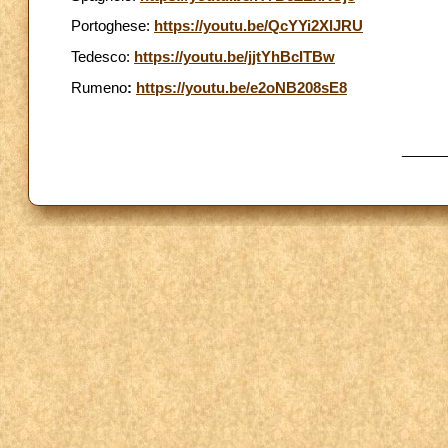
Portoghese:
https://youtu.be/QcYYi2XlJRU
Tedesco:
https://youtu.be/jjtYhBcITBw
Rumeno
:
https://youtu.be/e2oNB208sE8
_____