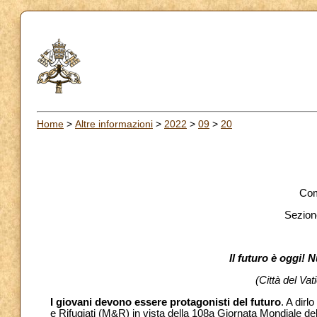
Home
>
Altre informazioni
>
2022
>
09
>
20
Com
Sezione
Il futuro è oggi!
(Città del Va
I giovani devono essere protagonisti del futuro
. A dirl
e Rifugiati (M&R) in vista della 108a Giornata Mondiale d