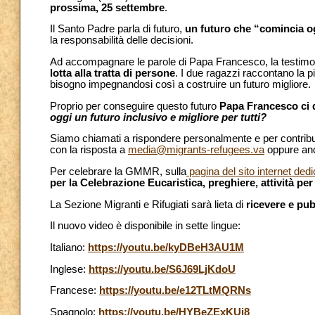
prossima, 25 settembre
.
Il Santo Padre parla di futuro,
un futuro che “comincia o
la responsabilità delle decisioni.
Ad accompagnare le parole di Papa Francesco, la testim
lotta alla tratta di persone
. I due ragazzi raccontano la p
bisogno impegnandosi così a costruire un futuro migliore.
Proprio per conseguire questo futuro
Papa Francesco ci
oggi un futuro inclusivo e migliore per tutti?
Siamo chiamati a rispondere personalmente e per contribuir
con la risposta a
media@migrants-refugees.va
oppure and
Per celebrare la GMMR, sulla
pagina del sito internet ded
per la Celebrazione Eucaristica, preghiere, attività per
La Sezione Migranti e Rifugiati sarà lieta di
ricevere e pu
Il nuovo video è disponibile in sette lingue:
Italiano:
https://youtu.be/kyDBeH3AU1M
Inglese:
https://youtu.be/S6J69LjKdoU
Francese:
https://youtu.be/e12TLtMQRNs
Spagnolo:
https://youtu.be/HYBeZExKUj8