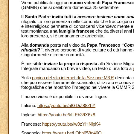
Viene pubblicato oggi un
nuovo video di Papa Francesc
(GMMR) che si celebrerà domenica 25 settembre.
Il Santo Padre invita tutti a
crescere insieme come um
rifugiati. La loro presenza nelle comunità che li accolgono 
e interreligioso permette di conoscersi vicendevolmente e 
testimonianza
una famiglia francese
che da diversi anni
loro presenza, si è umanamente arricchita.
Alla
domanda
posta nel video da
Papa Francesco “
Come
rifugiati?”
,
diverse persone di varie culture ed età hanno da
singolarmente e come comunità.
È possibile
inviare la propria risposta
alla Sezione Migra
Integrale mandando un breve video, un testo o una foto a
Sulla
pagina del sito internet della Sezione M&R
dedicata a
che può essere liberamente scaricato, utilizzato e condiviso
fotografiche che mostrino l’impegno nel vivere la GMMR 
Il nuovo video è disponibile in diverse lingue:
Italiano:
https://youtu.be/aIGDiZ88ZhY
Inglese:
https://youtu.be/kILEb39X6x8
Francese:
https://youtu.be/iw0zYHNipK4
Spagnolo:
https://youtu.be/LQbh658d46Q