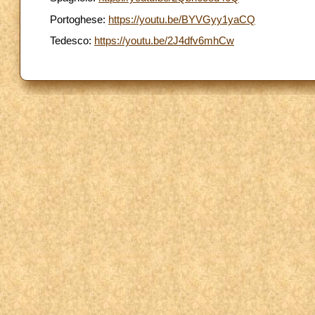
Portoghese:
https://youtu.be/BYVGyy1yaCQ
Tedesco:
https://youtu.be/2J4dfv6mhCw