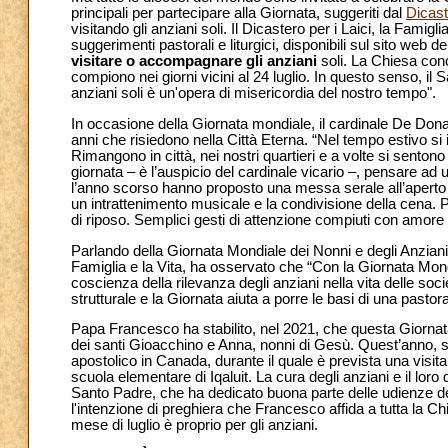
principali per partecipare alla Giornata, suggeriti dal
Dicaste
visitando gli anziani soli. Il Dicastero per i Laici, la Famigli
suggerimenti pastorali e liturgici, disponibili sul sito web 
visitare o accompagnare gli anziani
soli. La Chiesa conc
compiono nei giorni vicini al 24 luglio. In questo senso, il
anziani soli è un'opera di misericordia del nostro tempo".
In occasione della Giornata mondiale, il cardinale De Donati
anni che risiedono nella Città Eterna. “Nel tempo estivo si
Rimangono in città, nei nostri quartieri e a volte si sento
giornata – è l’auspicio del cardinale vicario –, pensare ad
l’anno scorso hanno proposto una messa serale all’aperto (
un intrattenimento musicale e la condivisione della cena. P
di riposo. Semplici gesti di attenzione compiuti con amore
Parlando della Giornata Mondiale dei Nonni e degli Anziani 20
Famiglia e la Vita, ha osservato che “Con la Giornata Mondi
coscienza della rilevanza degli anziani nella vita delle so
strutturale e la Giornata aiuta a porre le basi di una pastor
Papa Francesco ha stabilito, nel 2021, che questa Giornata 
dei santi Gioacchino e Anna, nonni di Gesù. Quest’anno, si c
apostolico in Canada, durante il quale è prevista una visit
scuola elementare di Iqaluit. La cura degli anziani e il lo
Santo Padre, che ha dedicato buona parte delle udienze del
l'intenzione di preghiera che Francesco affida a tutta la 
mese di luglio è proprio per gli anziani.