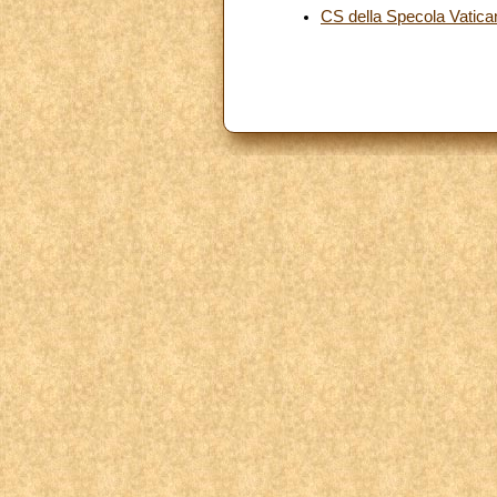
CS della Specola Vatic