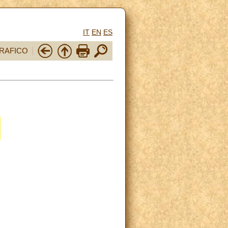
IT
EN
ES
RAFICO