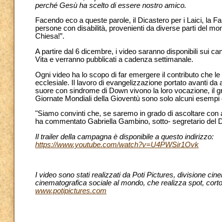
perché Gesù ha scelto di essere nostro amico.
Facendo eco a queste parole, il Dicastero per i Laici, la F
persone con disabilità, provenienti da diverse parti del m
Chiesa!”.
A partire dal 6 dicembre, i video saranno disponibili sui ca
Vita e verranno pubblicati a cadenza settimanale.
Ogni video ha lo scopo di far emergere il contributo che l
ecclesiale. Il lavoro di evangelizzazione portato avanti da
suore con sindrome di Down vivono la loro vocazione, il grup
Giornate Mondiali della Gioventù sono solo alcuni esempi 
"Siamo convinti che, se saremo in grado di ascoltare con att
ha commentato Gabriella Gambino, sotto- segretario del Dic
Il trailer della campagna è disponibile a questo indirizzo:
https://www.youtube.com/watch?v=U4PWSir1Ovk
I video sono stati realizzati da Poti Pictures, divisione 
cinematografica sociale al mondo, che realizza spot, cortom
www.potipictures.com
____