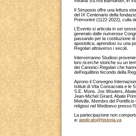
«Maria SS.ma Bambina», in Via
Il Simposio offre una lettura s
del IX Centenario della fondazion
Prémontré (1122-2022), culla de
L’Evento si articola in sei sessio
generato dalle numerose Congreg
passando per la costituzione di u
apostolica, aprendosi su una pan
Regolari attraverso i secoli.
Interverranno Studiosi provenient
loro ricerche storiche su un tema 
dei Canonici Regolari che hanno
dell’equilibrio fecondo della Re
Aprono il Convegno Internazional
Istituti di Vita Consacrata e le
S.E. Mons. Jos Wouters, Abate 
Jean-Michel Girard, Abate Prim
Melville, Membro del Pontificio
religiosi nel Medioevo presso l’
La partecipazione non comporta 
a:
applicato@historia.va