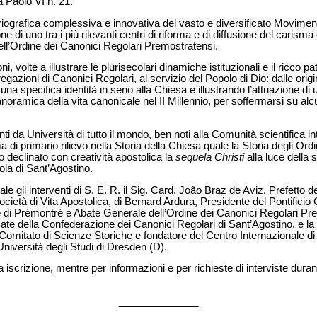
 Paolo VI n. 21.
toriografica complessiva e innovativa del vasto e diversificato Movimen
e di uno tra i più rilevanti centri di riforma e di diffusione del carisma
ll’Ordine dei Canonici Regolari Premostratensi.
ni, volte a illustrare le plurisecolari dinamiche istituzionali e il ricco pa
azioni di Canonici Regolari, al servizio del Popolo di Dio: dalle origi
na specifica identità in seno alla Chiesa e illustrando l’attuazione di 
oramica della vita canonicale nel II Millennio, per soffermarsi su alc
i da Università di tutto il mondo, ben noti alla Comunità scientifica in
di primario rilievo nella Storia della Chiesa quale la Storia degli Ordini
 declinato con creatività apostolica la
sequela Christi
alla luce della
gola di Sant’Agostino.
e gli interventi di S. E. R. il Sig. Card. João Braz de Aviz, Prefetto d
 Società di Vita Apostolica, di Bernard Ardura, Presidente del Pontificio
di Prémontré e Abate Generale dell’Ordine dei Canonici Regolari Pr
ate della Confederazione dei Canonici Regolari di Sant’Agostino, e la
 Comitato di Scienze Storiche e fondatore del Centro Internazionale di
Università degli Studi di Dresden (D).
iscrizione, mentre per informazioni e per richieste di interviste dura
______________