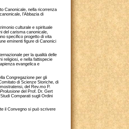
to Canonicale, nella ricorrenza
 canonicale, l’Abbazia di
trimonio culturale e spirituale
ni del carisma canonicale,
uno specifico progetto di vita
une eminenti figure di Canonici
ternazionale per la qualità delle
 religiosi, e nella fattispecie
 sapienza evangelica e
ella Congregazione per gli
 Comitato di Scienze Storiche, di
emostratensi, del Rev.mo P.
Prolusione
del Prof. Dr. Gert
 Studi Comparati sugli Ordini
nte il Convegno si può scrivere