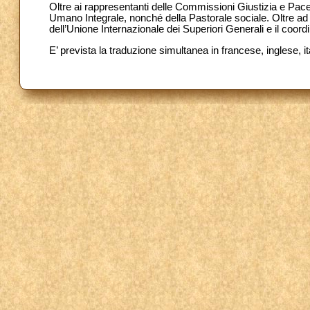
Oltre ai rappresentanti delle Commissioni Giustizia e Pac
Umano Integrale, nonché della Pastorale sociale. Oltre ad 
dell’Unione Internazionale dei Superiori Generali e il coor
E’ prevista la traduzione simultanea in francese, inglese, i