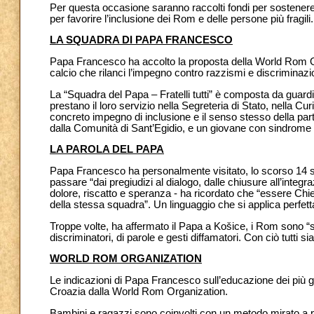
Per questa occasione saranno raccolti fondi per sostenere 
per favorire l’inclusione dei Rom e delle persone più fragili
LA SQUADRA DI PAPA FRANCESCO
Papa Francesco ha accolto la proposta della World Rom Or
calcio che rilanci l’impegno contro razzismi e discriminazioni
La “Squadra del Papa – Fratelli tutti” è composta da guardie
prestano il loro servizio nella Segreteria di Stato, nella C
concreto impegno di inclusione e il senso stesso della part
dalla Comunità di Sant’Egidio, e un giovane con sindrome 
LA PAROLA DEL PAPA
Papa Francesco ha personalmente visitato, lo scorso 14 se
passare “dai pregiudizi al dialogo, dalle chiusure all’integ
dolore, riscatto e speranza - ha ricordato che “essere Chiesa
della stessa squadra”. Un linguaggio che si applica perfett
Troppe volte, ha affermato il Papa a Košice, i Rom sono “stat
discriminatori, di parole e gesti diffamatori. Con ciò tutti s
WORLD ROM ORGANIZATION
Le indicazioni di Papa Francesco sull’educazione dei più g
Croazia dalla World Rom Organization.
Bambini e ragazzi sono coinvolti con un metodo mirato a p