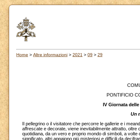
Home
>
Altre informazioni
>
2021
>
09
>
29
COMU
PONTIFICIO C
IV Giornata dell
Un 
Il pellegrino o il visitatore che percorre le gallerie e i m
affrescate e decorate, viene inevitabilmente attratto, oltre
quotidiana, da un vero e proprio mondo di simboli, a volte dipin
significato, altri appaiono più misteriosi e difficili da deci