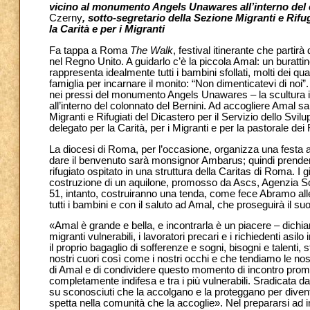
vicino al monumento Angels Unawares all’interno del c
Czerny
, sotto-segretario della Sezione Migranti e Rif
la Carità e per i Migranti
Fa tappa a Roma
The Walk
, festival itinerante che partir
nel Regno Unito. A guidarlo c’è la piccola Amal: un burattino
rappresenta idealmente tutti i bambini sfollati, molti dei qu
famiglia per incarnare il monito: “Non dimenticatevi di noi”
nei pressi del monumento Angels Unawares – la scultura i
all’interno del colonnato del Bernini. Ad accogliere Amal s
Migranti e Rifugiati del Dicastero per il Servizio dello S
delegato per la Carità, per i Migranti e per la pastorale dei
La diocesi di Roma, per l’occasione, organizza una festa 
dare il benvenuto sarà monsignor Ambarus; quindi prenderà
rifugiato ospitato in una struttura della Caritas di Roma. I 
costruzione di un aquilone, promosso da Ascs, Agenzia Sc
51, intanto, costruiranno una tenda, come fece Abramo al
tutti i bambini e con il saluto ad Amal, che proseguirà il su
«Amal è grande e bella, e incontrarla è un piacere – dichi
migranti vulnerabili, i lavoratori precari e i richiedenti as
il proprio bagaglio di sofferenze e sogni, bisogni e talenti,
nostri cuori così come i nostri occhi e che tendiamo le nost
di Amal e di condividere questo momento di incontro prom
completamente indifesa e tra i più vulnerabili. Sradicata d
su sconosciuti che la accolgano e la proteggano per diventa
spetta nella comunità che la accoglie». Nel prepararsi ad i