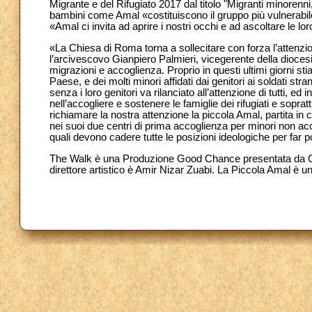
Migrante e del Rifugiato 2017 dal titolo "Migranti minorenni
bambini come Amal «costituiscono il gruppo più vulnerabile 
«Amal ci invita ad aprire i nostri occhi e ad ascoltare le 
«La Chiesa di Roma torna a sollecitare con forza l’attenzion
l’arcivescovo Gianpiero Palmieri, vicegerente della diocesi 
migrazioni e accoglienza. Proprio in questi ultimi giorni st
Paese, e dei molti minori affidati dai genitori ai soldati str
senza i loro genitori va rilanciato all’attenzione di tutti, 
nell’accogliere e sostenere le famiglie dei rifugiati e sopr
richiamare la nostra attenzione la piccola Amal, partita i
nei suoi due centri di prima accoglienza per minori non ac
quali devono cadere tutte le posizioni ideologiche per far 
The Walk è una Produzione Good Chance presentata da G
direttore artistico è Amir Nizar Zuabi. La Piccola Amal 