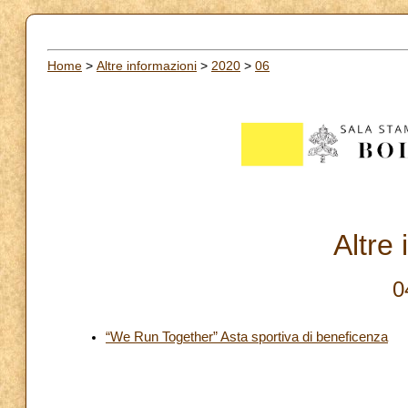
Home
>
Altre informazioni
>
2020
>
06
Altre
0
“We Run Together” Asta sportiva di beneficenza