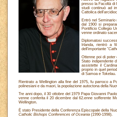
presso la Facoltà di
studi continuò ad im
Cattolica dell'arcidio
Entrò nel Seminario 
dal 1900 si preparan
Pontificio Collegio U
venne ordinato sacer
Diplomatosi successi
Irlanda, rientrò a 
dell'importante "
Cath
Ottenne poi di poter
Stato indipendente d
assistette il Cardin
proprio in quel perio
di Samoa e Tokelau.
Rientrato a Wellington alla fine del 1975, fu parroco a 
polinesiani e da maori, la popolazione autoctona della Nu
Tre anni dopo, il 30 ottobre del 1979 Papa Giovanni Paolo 
venne conferita il 20 dicembre dal 62.enne sofferente M
Wellington.
È stato Presidente della Conferenza Episcopale della Nuo
Catholic Bishops Conferences of Oceania
(1990-1998).