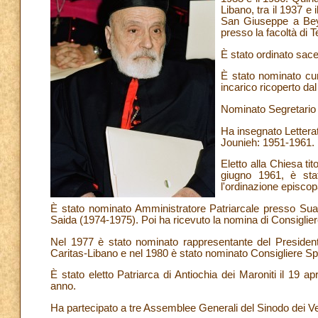
Libano, tra il 1937 e
San Giuseppe a Beyro
presso la facoltà di T
È stato ordinato sace
È stato nominato cur
incarico ricoperto da
Nominato Segretario d
Ha insegnato Letterat
Jounieh: 1951-1961.
Eletto alla Chiesa ti
giugno 1961, è sta
l'ordinazione episcop
È stato nominato Amministratore Patriarcale presso Sua
Saida (1974-1975). Poi ha ricevuto la nomina di Consiglier
Nel 1977 è stato nominato rappresentante del Presidente
Caritas-Libano e nel 1980 è stato nominato Consigliere Spir
È stato eletto Patriarca di Antiochia dei Maroniti il 19 a
anno.
Ha partecipato a tre Assemblee Generali del Sinodo dei Ves