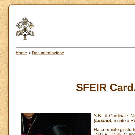
Home
>
Documentazione
SFEIR Card.
S.B. il Cardinale N
(Libano)
, è nato a R
Ha compiuto gli stud
1933 e il 1936. Quind