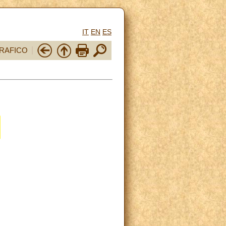
IT
EN
ES
RAFICO