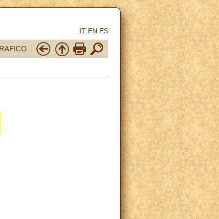
IT
EN
ES
RAFICO