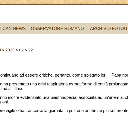
TICAN NEWS
OSSERVATORE ROMANO
ARCHIVIO FOTOG
i
>
2025
>
02
>
22
ntinuano ad essere critiche, pertanto, come spiegato ieri, il Papa non 
a presentato una crisi respiratoria asmatiforme di entità prolungata
ad alti flussi.
nno inoltre evidenziato una piastrinopenia, associata ad un'anemia, ch
ioni.
e vigile e ha trascorso la giornata in poltrona anche se più sofferente