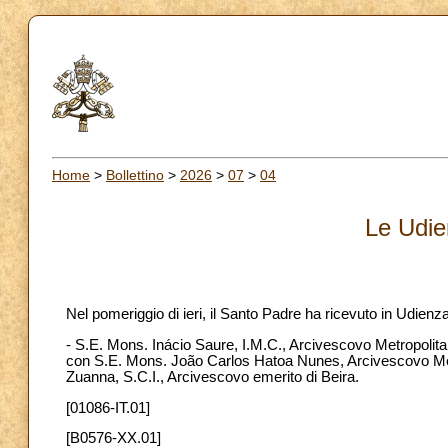
Home
>
Bollettino
>
2026
>
07
>
04
Le Udie
Nel pomeriggio di ieri, il Santo Padre ha ricevuto in Udienza
- S.E. Mons. Inácio Saure, I.M.C., Arcivescovo Metropoli
con S.E. Mons. João Carlos Hatoa Nunes, Arcivescovo Metr
Zuanna, S.C.I., Arcivescovo emerito di Beira.
[01086-IT.01]
[B0576-XX.01]