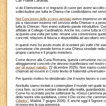
Cari Fratelli Cardinali,
vi do il benvenuto e vi ringrazio di cuore per avere accolto
sollecitudine per tutta la Chiesa che condividiamo nel serviz
Nel Concistoro dello scorso gennaio
avevo espresso un des
più a «lavorare insieme nel servizio della Chiesa» e a pros
tutta la Chiesa». Non erano soltanto parole introduttive. Co
affidate al Collegio Cardinalizio. Anche noi, come tutta l
acquisito una volta per tutte: rimane una conversione quoti
concreti, relazioni di fiducia e disponibilità ad ascoltarci r
In questi mesi ho avuto modo di ricordare più volte che sia
comunione che prende forma in una Chiesa sinodale nella 
proprio carisma e il proprio ministero.
Come dicevo alla Curia Romana, questa comunione «si costr
atteggiamenti concreti che devono manifestarsi nel nostro q
per gli auguri natalizi
, 22 dicembre 2025). Non siamo custodi 
chiamati ad essere in Cristo lievito di fraternità universale» 
Per questo motivo ho desiderato che il nostro lavoro si con
Anzitutto siamo invitati a contemplare il mondo nel quale 
cosa fare, occorre sostare davanti alla realtà, guardandola co
Come ho ricordato poche settimane fa, «Gesù cammina per le s
della nostra vita quotidiana, come il Dio vicino che cammina
Cibeles”
, Madrid, 7 giugno 2026). E anche oggi il Signore c
riconoscere la sua presenza.