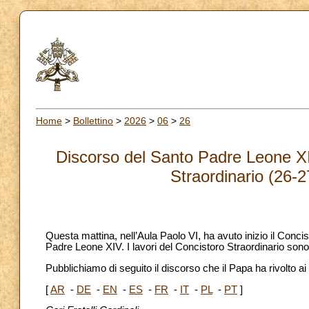
Home
>
Bollettino
>
2026
>
06
>
26
Discorso del Santo Padre Leone XIV
Straordinario (26-
Questa mattina, nell’Aula Paolo VI, ha avuto inizio il Concis
Padre Leone XIV. I lavori del Concistoro Straordinario sono 
Pubblichiamo di seguito il discorso che il Papa ha rivolto ai 
[
AR
-
DE
-
EN
-
ES
-
FR
-
IT
-
PL
-
PT
]