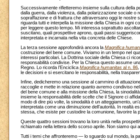
Successivamente rifletteremo insieme sulla cultura della po
dalla guerra, dalla violenza, dalla polarizzazione sociale o r
sopraffazione e di frattura che attraversano oggi le nostre
riguarda tutti e interpella la missione della Chiesa in ogni c
per leggere questo tempo. Mi interessa soprattutto ascoltar
suscitano, quali prospettive aprono, quali passi suggerisco
interpretata e incarnata nella vita concreta delle Chiese.
La terza sessione approfondirà ancora la
Magnifica human
costruzione del bene comune. Viviamo in un tempo nel qua
interessi particolari. La Dottrina sociale della Chiesa c
responsabilità condivise. Per la Chiesa questo assume una 
Regno. Lo ricorda l’Enciclica
Magnifica humanitas
al n. 86
,
le decisioni e si esercitano le responsabilità, nella traspare
Infine, dedicheremo una sessione al cammino di attuazion
raccoglie e mette in relazione quanto avremo condiviso nelle
del bene comune e alla missione della Chiesa, la sinodalit
insieme la responsabilità delle scelte che il Signore ci aff
modo di dire più volte, la sinodalità è un atteggiamento, un
interpretata come una diminuzione dell’autorità. In realtà es
stessa, che esiste per custodire la comunione, favorire la 
Queste quattro sessioni trovano la loro unità nella prospet
richiamato nella lettera dello scorso aprile. Non siamo qui anz
Tutti i temi che affronteremo — lo sguardo sul mondo, la 