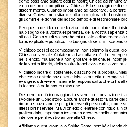
come possiamo aiutare oggi le nostre Chiese ad annunciare 
è uno dei molti compiti della Chiesa. È la sua ragione di esis
discernimento. Quando impariamo ad ascoltarci, a portare in
diverse Chiese, non stiamo soltanto migliorando il nostro 
gli uomini e le donne del nostro tempo e di testimoniare loro
Per questo desidero chiedervi un aiuto particolare. Il minis
ha bisogno della vostra esperienza, della vostra sapienza 
affidati. Conto su di voi perché mi aiutiate a discernere ciò
forte, esplicito e pubblico. Ho bisogno di sentirmi sostenuto
Vi chiedo così di accompagnarmi non soltanto in questi gior
Chiesa universale. Aiutatemi ad ascoltare ciò che emerge 
nel silenzio, ma anche a non ignorare le fatiche, le incomp
della vostra libertà, della vostra franchezza e della vostra
Vi chiedo inoltre di sostenere, ciascuno nella propria Chies
che esso richiede pazienza e talvolta suscita interrogativi.
evangelica di vivere insieme la responsabilità che ci ha aff
la fecondità della nostra missione.
Desidero perciò incoraggiarvi a vivere con convinzione il la
svolgere un Concistoro. Eppure anche questo fa parte del 
rimarrà spazio anche per gli interventi personali e, come 
riflessioni riservate. Ma vi chiedo di entrare con fiducia in
praticandola, impariamo insieme a crescere nella comunione. V
interiore e per il vostro amore alla Chiesa.
Affidiamo questi giorni allo Spirito Santo, perché ci renda d