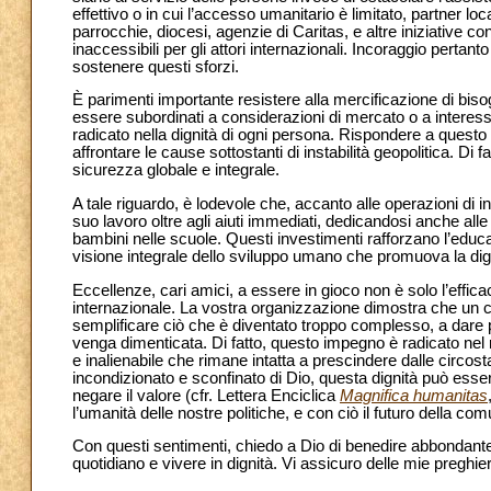
effettivo o in cui l’accesso umanitario è limitato, partner lo
parrocchie, diocesi, agenzie di Caritas, e altre iniziative 
inaccessibili per gli attori internazionali. Incoraggio perta
sostenere questi sforzi.
È parimenti importante resistere alla mercificazione di bi
essere subordinati a considerazioni di mercato o a interess
radicato nella dignità di ogni persona. Rispondere a quest
affrontare le cause sottostanti di instabilità geopolitica. D
sicurezza globale e integrale.
A tale riguardo, è lodevole che, accanto alle operazioni di
suo lavoro oltre agli aiuti immediati, dedicandosi anche all
bambini nelle scuole. Questi investimenti rafforzano l’educ
visione integrale dello sviluppo umano che promuova la digni
Eccellenze, cari amici, a essere in gioco non è solo l’effic
internazionale. La vostra organizzazione dimostra che un c
semplificare ciò che è diventato troppo complesso, a dare 
venga dimenticata. Di fatto, questo impegno è radicato ne
e inalienabile che rimane intatta a prescindere dalle circost
incondizionato e sconfinato di Dio, questa dignità può esser
negare il valore (cfr. Lettera Enciclica
Magnifica humanitas
l’umanità delle nostre politiche, e con ciò il futuro della com
Con questi sentimenti, chiedo a Dio di benedire abbondantem
quotidiano e vivere in dignità. Vi assicuro delle mie preghier