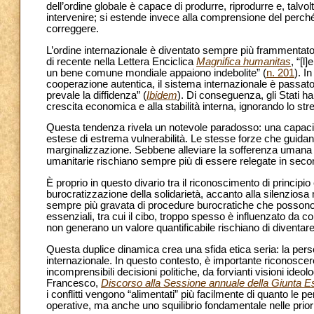
dell’ordine globale è capace di produrre, riprodurre e, talvo
intervenire; si estende invece alla comprensione del perché 
correggere.
L’ordine internazionale è diventato sempre più frammentato,
di recente nella Lettera Enciclica
Magnifica humanitas
, “[l
un bene comune mondiale appaiono indebolite” (
n. 201
). I
cooperazione autentica, il sistema internazionale è passato 
prevale la diffidenza” (
Ibidem
). Di conseguenza, gli Stati h
crescita economica e alla stabilità interna, ignorando lo stre
Questa tendenza rivela un notevole paradosso: una capaci
estese di estrema vulnerabilità. Le stesse forze che guida
marginalizzazione. Sebbene alleviare la sofferenza umana d
umanitarie rischiano sempre più di essere relegate in secondo
È proprio in questo divario tra il riconoscimento di principio 
burocratizzazione della solidarietà, accanto alla silenziosa
sempre più gravata di procedure burocratiche che possono rit
essenziali, tra cui il cibo, troppo spesso è influenzato da
non generano un valore quantificabile rischiano di diventare i
Questa duplice dinamica crea una sfida etica seria: la pe
internazionale. In questo contesto, è importante riconoscere 
incomprensibili decisioni politiche, da forvianti visioni ideo
Francesco,
Discorso alla Sessione annuale della Giunta 
i conflitti vengono “alimentati” più facilmente di quanto le
operative, ma anche uno squilibrio fondamentale nelle priorit