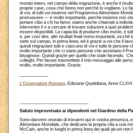
mondo intero, nel campo della migrazione, è anche il risulta
proprie case, cosa che fanno non perché lo vogliano. Lo fa
di voi, di tutti voi insieme nel Programma Alimentare Mon
promuovere — è molto importante, perché insieme non stia
portare cibo a chi ha fame; siamo anche chiamati a individu
intervenire lì e a cercare di trovare soluzioni a quei prob
essere disponibili. La capacità di produrre cibo esiste, e t
e, per così dire, altri risultati finali meno importanti, sicc
siete sul campo, in prima linea, ed è grazie a voi che il 
quindi ringraziare tutti e ciascuno di voi e tutte le persone
molto importante che ci siano persone che assistano il Pro
bisognose. Quindi grazie per quello che state facendo. Che D
colleghi. Per favore trasmettete il mio messaggio alle per
molto, molto importante. Grazie.
____________
L'Osservatore Romano
, Edizione Quotidiana, Anno CLXVI 
_____________________________
Saluto improvvisato ai dipendenti nel Giardino della P
Sono davvero onorato di trovarmi qui in vostra presenza, e 
Alimentare Mondiale, che dedicano la propria vita a una mi
McCain, anche in luoghi in prima linea dei quali alcuni non