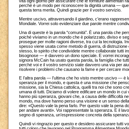
vita ogni giorno per assicurare che le forniture alimentari 
perché è un modo per riconoscere la dignità umana — quell
questa terra merita. Quindi grazie per il vostro servizio.
Mentre uscivo, attraversando il giardino, c’erano rappresent
Mondiale. Vorrei solo evidenziare due parole mentre condiv
Una di queste è la parola “comunità”. È una parola che pe
poiché viviamo in un mondo che è polarizzato, diviso e segna
prosegue per molte ragioni diverse, tra cui la tecnologia. In
spesso viene usata come metodo di guerra, di distruzione e 
stesso, lo spirito che condividete mentre collaborate tutti 
bisognose — è davvero un dono speciale. E vorrei incoraggiar
signora McCain ha usato questa parola, la famiglia che tutt
perché voi e il vostro servizio siate davvero una via per ai
risolvere i problemi che causano la fame e per cercare mod
E l’altra parola — l’ultima che ho visto mentre uscivo — è l
speranza per il mondo, e questa è una missione che penso c
missione, sia la Chiesa cattolica, quelli tra noi che sono c
umana di tutti. Diciamo di volere edificare un mondo in cui 
hanno più speranza, giovani che, a causa delle difficoltà ne
mondo, ma dove hanno perso una visione e un senso della p
dire: «Questo vale la pena farlo. Per questo vale la pena d
per andare avanti». Voi rappresentate la speranza. E il lav
segno di speranza, un’espressione concreta della speranza
Quindi vi ringrazio per questo e desidero assicurare tutti vo
tutti coloro che lavorano nel Programma Alimentare Mondiale