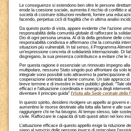
Le conseguenze si estendono ben oltre le persone direttam
erode la coesione sociale, aumenta il rischio di conflitto e a
società di costruire istituzioni resilienti, fornire una edu
facendo, perpetua cicli di fragilità che in ultima analisi inc
Da questo punto di vista, appare evidente che l’azione umani
responsabilità della comunità globale di rafforzare la solida
Dio di ogni persona umana. Al di là della gestione delle crisi,
responsabilità condivisa e affermano che la comunità intern
situazioni più vulnerabili. In tal senso, il Programma Alimen
un’espressione concreta di solidarietà internazionale. Di fatto
disgregano, la sua presenza contribuisce a evitare che le cri
Per questa ragione è essenziale un rinnovato impegno all
multipolare, nessuno Stato singolo può affrontare da solo l
integrale sono possibili solo attraverso la partecipazione di 
cooperazione orientata al bene comune. Un tale approccio e
breve termine e di investire in beni pubblici globali. “Tale 
efficaci e l’attuazione coordinata e sinergica degli interve
diventare il principio guida” (
Visita alla Sede centrale dell
In questo spirito, desidero rivolgere un appello ai governi e
aumentino le risorse destinate alla lotta alla fame e alle s
raggiungere chi ne ha bisogno. Al tempo stesso, tale sost
civile. Rafforzare le capacità di tutti questi attori nel loro i
L’attuazione efficace di questo appello esige la riduzione de
siano al servizio delle persone invece di ostacolare l’assiste