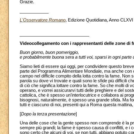
Grazie.
____________
L'Osservatore Romano
, Edizione Quotidiana, Anno CLXVI n
_____________________________
Videocollegamento con i rappresentanti delle zone di f
Buon giorno, buon pomeriggio,
e probabilmente buona sera a tutti voi, sparsi in ogni parte
Siamo lieti di essere qui oggi, per condividere questo br
parte del Programma Alimentare Mondiale, ma anche con ci
campo nel difficile compito della lotta contro la fame. Non 
parola su dove vi trovate e quali sono le sfide più difficili 
di ciò che significa lottare contro la fame. So che molti di v
operano, e vorrei assicurarvi tutti delle preghiere e del so
cattolica, che è spesso un’interlocutrice e collabora ai progr
bisognosi, naturalmente, è spesso una grande sfida. Ma f
tutti e ciascuno di noi, presenti qui a Roma questa mattina, 
[
Dopo la terza presentazione
]
Una delle cose che la gente spesso non comprende è la progr
sempre più grandi; la fame è spesso causa di conflitti, e i 
sono certo che alcuni di voi, se non tutti, abbiano potuto c