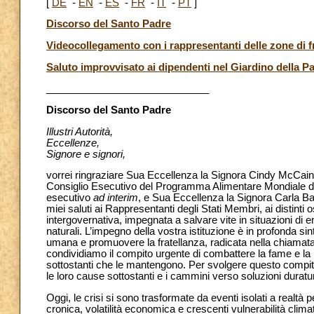
[
DE
-
EN
-
ES
-
FR
-
IT
-
PT
]
Discorso del Santo Padre
Videocollegamento con i rappresentanti delle zone di f
Saluto improvvisato ai dipendenti nel Giardino della P
_____________________________
Discorso del Santo Padre
Illustri Autorità,
Eccellenze,
Signore e signori,
vorrei ringraziare Sua Eccellenza la Signora Cindy McCain pe
Consiglio Esecutivo del Programma Alimentare Mondiale delle
esecutivo
ad interim
, e Sua Eccellenza la Signora Carla B
miei saluti ai Rappresentanti degli Stati Membri, ai distinti 
intergovernativa, impegnata a salvare vite in situazioni di em
naturali. L’impegno della vostra istituzione è in profonda si
umana e promuovere la fratellanza, radicata nella chiamata
condividiamo il compito urgente di combattere la fame e la 
sottostanti che le mantengono. Per svolgere questo compit
le loro cause sottostanti e i cammini verso soluzioni duratu
Oggi, le crisi si sono trasformate da eventi isolati a realtà p
cronica, volatilità economica e crescenti vulnerabilità cl