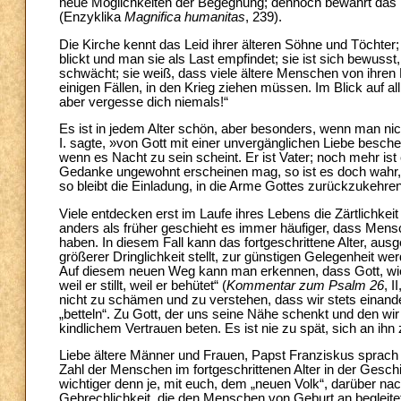
neue Möglichkeiten der Begegnung; dennoch bewahrt das 
(Enzyklika
Magnifica humanitas
, 239).
Die Kirche kennt das Leid ihrer älteren Söhne und Töchter
blickt und man sie als Last empfindet; sie ist sich bewusst
schwächt; sie weiß, dass viele ältere Menschen von ihren 
einigen Fällen, in den Krieg ziehen müssen. Im Blick auf a
aber vergesse dich niemals!“
Es ist in jedem Alter schön, aber besonders, wenn man nic
I. sagte, »von Gott mit einer unvergänglichen Liebe besche
wenn es Nacht zu sein scheint. Er ist Vater; noch mehr ist 
Gedanke ungewohnt erscheinen mag, so ist es doch wahr, d
so bleibt die Einladung, in die Arme Gottes zurückzukehren,
Viele entdecken erst im Laufe ihres Lebens die Zärtlichk
anders als früher geschieht es immer häufiger, dass Mens
haben. In diesem Fall kann das fortgeschrittene Alter, au
größerer Dringlichkeit stellt, zur günstigen Gelegenheit 
Auf diesem neuen Weg kann man erkennen, dass Gott, wie der
weil er stillt, weil er behütet“ (
Kommentar zum Psalm 26
, 
nicht zu schämen und zu verstehen, dass wir stets einan
„betteln“. Zu Gott, der uns seine Nähe schenkt und den wir
kindlichem Vertrauen beten. Es ist nie zu spät, sich an ih
Liebe ältere Männer und Frauen, Papst Franziskus sprach 
Zahl der Menschen im fortgeschrittenen Alter in der Gesch
wichtiger denn je, mit euch, dem „neuen Volk“, darüber n
Gebrechlichkeit, die den Menschen von Geburt an begleite