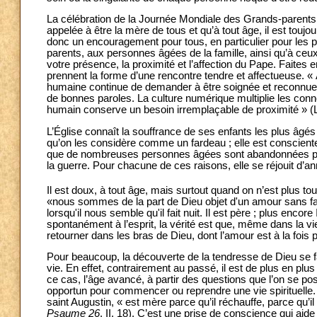
La célébration de la Journée Mondiale des Grands-parents 
appelée à être la mère de tous et qu’à tout âge, il est toujo
donc un encouragement pour tous, en particulier pour les pl
parents, aux personnes âgées de la famille, ainsi qu’à ceu
votre présence, la proximité et l’affection du Pape. Faites e
prennent la forme d’une rencontre tendre et affectueuse. « 
humaine continue de demander à être soignée et reconnue p
de bonnes paroles. La culture numérique multiplie les conne
humain conserve un besoin irremplaçable de proximité » (
L’Église connaît la souffrance de ses enfants les plus âgés 
qu’on les considère comme un fardeau ; elle est consciente qu
que de nombreuses personnes âgées sont abandonnées par l
la guerre. Pour chacune de ces raisons, elle se réjouit d’an
Il est doux, à tout âge, mais surtout quand on n’est plus to
«nous sommes de la part de Dieu objet d'un amour sans fai
lorsqu'il nous semble qu'il fait nuit. Il est père ; plus encore 
spontanément à l’esprit, la vérité est que, même dans la vieill
retourner dans les bras de Dieu, dont l’amour est à la fois 
Pour beaucoup, la découverte de la tendresse de Dieu se fa
vie. En effet, contrairement au passé, il est de plus en plus
ce cas, l’âge avancé, à partir des questions que l’on se po
opportun pour commencer ou reprendre une vie spirituelle
saint Augustin, « est mère parce qu’il réchauffe, parce qu’il no
Psaume 26
, II, 18). C’est une prise de conscience qui aide