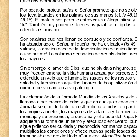
Queridos hermanos y hermanas:
Por boca del profeta Isaías el Señor promete que no se o
los lleva tatuados en las palmas de sus manos (cf.
Is
49,16
49,15). El profeta nos permite entrever un diálogo íntimo y
“tú”. También hoy podemos leer estas palabras dirigidas 
referido a sí mismo.
Son palabras que nos llenan de consuelo y de confianza. S
ha abandonado el Señor, mi dueño me ha olvidado» (
Is
49,
salmos, la oración nace de la desorientación de quien tiene
a uno mismo! La dolorosa sensación de ser olvidados, d
los mayores.
Sin embargo, el amor de Dios, que no olvida a ninguno, se 
muy frecuentemente la vida humana acaba por perderse. E
extendido un velo que difumina los rasgos de los rostros y
soledad y también en aquellos lugares de hospitalización d
número de su cama o a su patología.
La celebración de la Jornada Mundial de los Abuelos y de 
llamada a ser madre de todos y que en cualquier edad es p
Jornada sea, por lo tanto, un estímulo para todos, en parti
los propios abuelos, los mayores de la familia y también a 
mensaje y su presencia, la cercanía y el afecto del Papa. 
adquieran la forma de un tierno y afectuoso encuentro. «E
sigue pidiendo ser cuidada y reconocida por manos capaces
multiplica las conexiones y ofrece nuevas posibilidades 
irrenunciable de proximidad» (Carta enc.
Magnifica humani