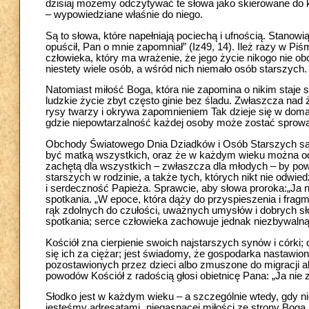
dzisiaj możemy odczytywać te słowa jako skierowane do 
– wypowiedziane właśnie do niego.
Są to słowa, które napełniają pociechą i ufnością. Stanow
opuścił, Pan o mnie zapomniał” (Iz49, 14). Ileż razy w P
człowieka, który ma wrażenie, że jego życie nikogo nie o
niestety wiele osób, a wśród nich niemało osób starszych.
Natomiast miłość Boga, która nie zapomina o nikim staje 
ludzkie życie zbyt często ginie bez śladu. Zwłaszcza nad 
rysy twarzy i okrywa zapomnieniem Tak dzieje się w dom
gdzie niepowtarzalność każdej osoby może zostać sprowad
Obchody Światowego Dnia Dziadków i Osób Starszych są 
być matką wszystkich, oraz że w każdym wieku można odkr
zachętą dla wszystkich – zwłaszcza dla młodych – by po
starszych w rodzinie, a także tych, których nikt nie odwi
i serdeczność Papieża. Sprawcie, aby słowa proroka:„Ja n
spotkania. „W epoce, która dąży do przyspieszenia i fragme
rąk zdolnych do czułości, uważnych umysłów i dobrych sł
spotkania; serce człowieka zachowuje jednak niezbywalną 
Kościół zna cierpienie swoich najstarszych synów i córki;
się ich za ciężar; jest świadomy, że gospodarka nastawion
pozostawionych przez dzieci albo zmuszone do migracji al
powodów Kościół z radością głosi obietnicę Pana: „Ja nie 
Słodko jest w każdym wieku – a szczególnie wtedy, gdy nie
jesteśmy adresatami „niegasnącej miłości ze strony Bog