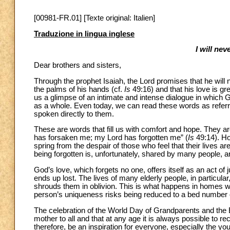
[00981-FR.01] [Texte original: Italien]
Traduzione in lingua inglese
I will nev
Dear brothers and sisters,
Through the prophet Isaiah, the Lord promises that he will
the palms of his hands (cf.
Is
49:16) and that his love is gre
us a glimpse of an intimate and intense dialogue in which G
as a whole. Even today, we can read these words as referrin
spoken directly to them.
These are words that fill us with comfort and hope. They ar
has forsaken me; my Lord has forgotten me” (
Is
49:14). Ho
spring from the despair of those who feel that their lives ar
being forgotten is, unfortunately, shared by many people, 
God’s love, which forgets no one, offers itself as an act of
ends up lost. The lives of many elderly people, in particular
shrouds them in oblivion. This is what happens in homes wh
person’s uniqueness risks being reduced to a bed number o
The celebration of the World Day of Grandparents and the El
mother to all and that at any age it is always possible to
therefore, be an inspiration for everyone, especially the you