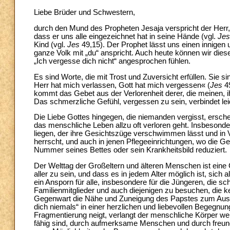
Liebe Brüder und Schwestern,
durch den Mund des Propheten Jesaja verspricht der Herr,
dass er uns alle eingezeichnet hat in seine Hände (vgl.
Jes
Kind (vgl.
Jes
49,15). Der Prophet lässt uns einen innigen 
ganze Volk mit „du“ anspricht. Auch heute können wir dies
„Ich vergesse dich nicht“ angesprochen fühlen.
Es sind Worte, die mit Trost und Zuversicht erfüllen. Sie 
Herr hat mich verlassen, Gott hat mich vergessen« (
Jes
49
kommt das Gebet aus der Verlorenheit derer, die meinen, i
Das schmerzliche Gefühl, vergessen zu sein, verbindet leid
Die Liebe Gottes hingegen, die niemanden vergisst, erschein
das menschliche Leben allzu oft verloren geht. Insbesonde
liegen, der ihre Gesichtszüge verschwimmen lässt und in 
herrscht, und auch in jenen Pflegeeinrichtungen, wo die Ge
Nummer seines Bettes oder sein Krankheitsbild reduziert.
Der Welttag der Großeltern und älteren Menschen ist eine 
aller zu sein, und dass es in jedem Alter möglich ist, sich
ein Ansporn für alle, insbesondere für die Jüngeren, die 
Familienmitglieder und auch diejenigen zu besuchen, die ke
Gegenwart die Nähe und Zuneigung des Papstes zum Ausdr
dich niemals“ in einer herzlichen und liebevollen Begegnu
Fragmentierung neigt, verlangt der menschliche Körper we
fähig sind, durch aufmerksame Menschen und durch freundli