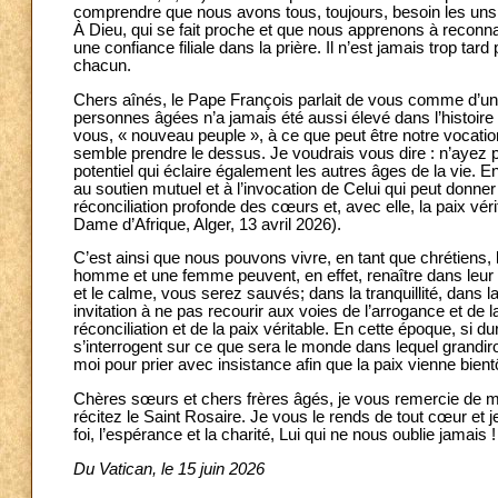
comprendre que nous avons tous, toujours, besoin les uns 
À Dieu, qui se fait proche et que nous apprenons à recon
une confiance filiale dans la prière. Il n’est jamais trop t
chacun.
Chers aînés, le Pape François parlait de vous comme d’un
personnes âgées n’a jamais été aussi élevé dans l’histoire 
vous, « nouveau peuple », à ce que peut être notre vocati
semble prendre le dessus. Je voudrais vous dire : n’ayez p
potentiel qui éclaire également les autres âges de la vie. En
au soutien mutuel et à l’invocation de Celui qui peut donne
réconciliation profonde des cœurs et, avec elle, la paix véri
Dame d’Afrique, Alger, 13 avril 2026).
C’est ainsi que nous pouvons vivre, en tant que chrétiens,
homme et une femme peuvent, en effet, renaître dans leur v
et le calme, vous serez sauvés; dans la tranquillité, dans l
invitation à ne pas recourir aux voies de l’arrogance et de
réconciliation et de la paix véritable. En cette époque, si
s’interrogent sur ce que sera le monde dans lequel grandiro
moi pour prier avec insistance afin que la paix vienne bient
Chères sœurs et chers frères âgés, je vous remercie de me 
récitez le Saint Rosaire. Je vous le rends de tout cœur et 
foi, l’espérance et la charité, Lui qui ne nous oublie jamais !
Du Vatican, le 15 juin 2026