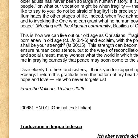
older adults has never been so large in human history. It is,
people,” on what our vocation might be when fragility — t
like to say to you: do not be afraid of fragility! It is precise
illuminates the other stages of life. Indeed, when “we ackn
and to invoking the One who can grant what no human power 
peace” (
Meeting with the Algerian community
, Basilica of 
This is how we can live out our old age as Christians: “frag
born anew in old age (cf.
Jn
3:4-6) and exclaim, with the pro
shall be your strength” (
Is
30:15). This strength can become 
ensure human coexistence, but to the ways of reconciliatio
and social unrest, many wonder what the world in which their 
me in praying earnestly that peace may soon come to the 
Dear elderly brothers and sisters, I thank you for supporti
Rosary. I return this gratitude from the bottom of my heart
hope and love — He who never forgets us!
From the Vatican, 15 June 2026
[00981-EN.01] [Original text: Italian]
Traduzione in lingua tedesca
Ich aber werde dic