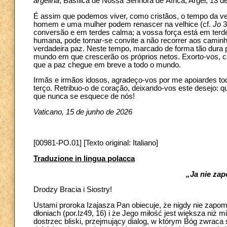
argelina
, Basílica de Nossa Senhora de África, Argel, 13 de
É assim que podemos viver, como cristãos, o tempo da ve
homem e uma mulher podem renascer na velhice (cf.
Jo
3
conversão e em terdes calma; a vossa força está em terd
humana, pode tornar-se convite a não recorrer aos caminh
verdadeira paz. Neste tempo, marcado de forma tão dura p
mundo em que crescerão os próprios netos. Exorto-vos, 
que a paz chegue em breve a todo o mundo.
Irmãs e irmãos idosos, agradeço-vos por me apoiardes to
terço. Retribuo-o de coração, deixando-vos este desejo: 
que nunca se esquece de nós!
Vaticano, 15 de junho de 2026
[00981-PO.01] [Texto original: Italiano]
Traduzione in lingua polacca
„Ja nie zap
Drodzy Bracia i Siostry!
Ustami proroka Izajasza Pan obiecuje, że nigdy nie zapom
dłoniach (por.Iz49, 16) i że Jego miłość jest większa niż 
dostrzec bliski, przejmujący dialog, w którym Bóg zwraca 