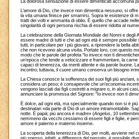
La dolorosa sensazione di essere dimenticati accomuna pu
L’amore di Dio, che invece non dimentica nessuno, si offre 
la vita umana finisce per smarrirsi. Sopra le esistenze di m
tratti dei volti e ammanta di oblio. È quello che accade nell
singolarità di ogni persona rischia di essere ridotta al numer
La celebrazione della Giornata Mondiale dei Nonni e degli A
essere madre di tutti e che ad ogni età è sempre possibile s
tutti, in particolare per i più giovani, a riprendere la bella ab
che non ricevono alcuna visita. Portate loro, con questo mes
modo che le parole del profeta “Io invece non ti dimentiche
un’epoca che tende a velocizzare e frammentare, la carne
capaci di tenerezza, da menti attente e da parole buone. La c
incontro; tuttavia, il cuore umano conserva un bisogno irrinu
La Chiesa conosce la sofferenza dei suoi figli più anziani, 
considera un peso; è consapevole che un’economia incentrata
vengono lasciati dai figli costretti a migrare o, in alcuni cas
annunciare la promessa del Signore: “Io invece non ti dime
È dolce, ad ogni età, ma specialmente quando non si è più 
destinatari «da parte di Dio di un amore intramontabile. Sa
notte. È papà; più ancora è madre» (
Angelus
, 10 settembr
nemmeno da vecchi cessiamo di essere figli e figlie, e perciò r
amore è paterno e materno insieme.
La scoperta della tenerezza di Dio, per molti, avviene nel cor
più spesso, infatti, a differenza del passato, è possibile d