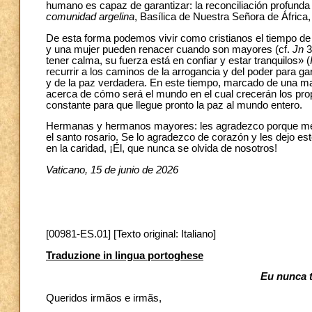
humano es capaz de garantizar: la reconciliación profunda 
comunidad argelina
, Basílica de Nuestra Señora de África, 
De esta forma podemos vivir como cristianos el tiempo de 
y una mujer pueden renacer cuando son mayores (cf.
Jn
3
tener calma, su fuerza está en confiar y estar tranquilos» (
recurrir a los caminos de la arrogancia y del poder para ga
y de la paz verdadera. En este tiempo, marcado de una mane
acerca de cómo será el mundo en el cual crecerán los prop
constante para que llegue pronto la paz al mundo entero.
Hermanas y hermanos mayores: les agradezco porque me s
el santo rosario. Se lo agradezco de corazón y les dejo es
en la caridad, ¡Él, que nunca se olvida de nosotros!
Vaticano, 15 de junio de 2026
[00981-ES.01] [Texto original: Italiano]
Traduzione in lingua portoghese
Eu nunca t
Queridos irmãos e irmãs,