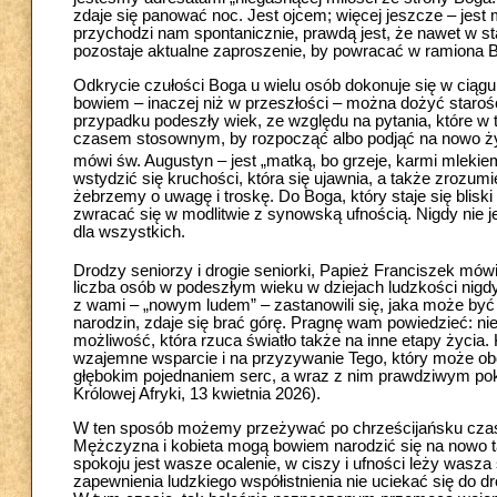
zdaje się panować noc. Jest ojcem; więcej jeszcze – jest 
przychodzi nam spontanicznie, prawdą jest, że nawet w st
pozostaje aktualne zaproszenie, by powracać w ramiona B
Odkrycie czułości Boga u wielu osób dokonuje się w ciągu 
bowiem – inaczej niż w przeszłości – można dożyć staroś
przypadku podeszły wiek, ze względu na pytania, które w
czasem stosownym, by rozpocząć albo podjąć na nowo ży
mówi św. Augustyn – jest „matką, bo grzeje, karmi mlekiem, 
wstydzić się kruchości, która się ujawnia, a także zrozu
żebrzemy o uwagę i troskę. Do Boga, który staje się blis
zwracać się w modlitwie z synowską ufnością. Nigdy nie j
dla wszystkich.
Drodzy seniorzy i drogie seniorki, Papież Franciszek mówi
liczba osób w podeszłym wieku w dziejach ludzkości nigdy
z wami – „nowym ludem” – zastanowili się, jaka może być
narodzin, zdaje się brać górę. Pragnę wam powiedzieć: nie
możliwość, która rzuca światło także na inne etapy życia.
wzajemne wsparcie i na przyzywanie Tego, który może obd
głębokim pojednaniem serc, a wraz z nim prawdziwym pokoj
Królowej Afryki, 13 kwietnia 2026).
W ten sposób możemy przeżywać po chrześcijańsku czas s
Mężczyzna i kobieta mogą bowiem narodzić się na nowo tak
spokoju jest wasze ocalenie, w ciszy i ufności leży wasza s
zapewnienia ludzkiego współistnienia nie uciekać się do dr