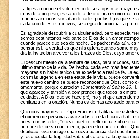
La Iglesia conoce el sufrimiento de sus hijos más mayores
considera un peso; es sabedora de que una economía concen
muchos ancianos son abandonados por los hijos que se ven
cada uno de estos motivos, se alegra de anunciar la prome
Es agradable descubrir a cualquier edad, pero especialmen
somos destinatarios «de parte de Dios de un amor atempora
cuando parece que sea de noche. Es padre; más aún, es 
pensar así, la verdad es que ni siquiera cuando somo mayo
día la invitación a volver a los brazos de Dios, cuyo amor 
El descubrimiento de la ternura de Dios, para muchos, su
último tramo de la vida. De hecho, cada vez más frecuente
mayores sin haber tenido una experiencia real de fe. La e
con más urgencia en esta etapa de la vida, puede convertirs
este nuevo camino se puede reconocer que Dios, como dic
amamanta, porque custodia» (
Comentario al Salmo 26
, II
que aparece y también a comprender que todos, siempre, 
cuidados. A Dios, que se hace prójimo y al que aprendemos
confianza en la oración. Nunca es demasiado tarde para co
Queridos mayores, el Papa Francisco hablaba de ustedes
el número de personas avanzadas en edad nunca había sid
pues, con ustedes, “nuevo pueblo”, reflexionar sobre cuál
hombre desde su nacimiento, parece tomar el control. Quier
debilidad lleva consigo una nueva potencialidad que ilum
y reconocida, la fragilidad «abre el corazón a la ayuda mu