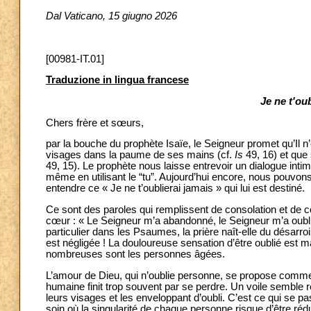
Dal Vaticano, 15 giugno 2026
[00981-IT.01]
Traduzione in lingua francese
Je ne t'oub
Chers frère et sœurs,
par la bouche du prophète Isaïe, le Seigneur promet qu’Il n
visages dans la paume de ses mains (cf.
Is
49, 16) et que
49, 15). Le prophète nous laisse entrevoir un dialogue inti
même en utilisant le “tu”. Aujourd’hui encore, nous pouvo
entendre ce « Je ne t’oublierai jamais » qui lui est destiné.
Ce sont des paroles qui remplissent de consolation et de co
cœur : « Le Seigneur m’a abandonné, le Seigneur m’a oubli
particulier dans les Psaumes, la prière naît-elle du désarro
est négligée ! La douloureuse sensation d’être oublié es
nombreuses sont les personnes âgées.
L’amour de Dieu, qui n’oublie personne, se propose comme 
humaine finit trop souvent par se perdre. Un voile semble r
leurs visages et les enveloppant d’oubli. C’est ce qui se pa
soin où la singularité de chaque personne risque d’être réd