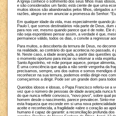
A Igreja conhece o sofrimento dos seus filhos mais idos
e são considerados um fardo; está ciente de que uma econ
muitos idosos são abandonados pelos filhos, obrigados a 
razões, alegra-se em anunciar a promessa do Senhor: “Eu 
Em qualquer idade da vida, mas especialmente quando já n
Paulo I, que somos destinatários «da parte de Deus, du
para nos ver, mesmo quando parece que é de noite. Ele é 
não seja espontâneo pensar assim, a verdade é que, mesmo 
permanece válido, todos os dias, o convite a regressar a
Para muitos, a descoberta da ternura de Deus, no decorre
na realidade, ao contrário do que acontecia no passado, é
fé. Neste caso, a idade avançada, a partir das questões 
o momento oportuno para iniciar ou retomar a vida espiri
Santo Agostinho, «é mãe porque aquece, porque alimenta
É uma consciência que ajuda a não sentir vergonha da fr
precisamos, sempre, uns dos outros e somos mendigos de
reconhecer na sua ternura, podemos então dirigir-nos com 
começarmos a dirigir. Pode ser um grande dom para todos
Queridos idosos e idosas, o Papa Francisco referiu-se a 
vez que o número de pessoas de idade avançada nunca foi 
do que nunca refletir convosco, “novo povo”, sobre qual 
homem desde o nascimento, parece prevalecer. Sinto-me no
esta fraqueza que esconde em si uma nova potencialidade
aceite e reconhecida, a fragilidade «abre o coração ao a
humano é capaz de garantir: a reconciliação profunda dos 