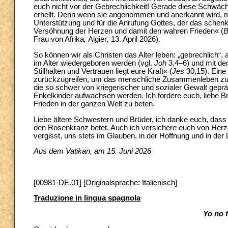
euch nicht vor der Gebrechlichkeit! Gerade diese Schwäch
erhellt. Denn wenn sie angenommen und anerkannt wird, ma
Unterstützung und für die Anrufung Gottes, der das schen
Versöhnung der Herzen und damit den wahren Frieden« (
B
Frau von Afrika
,
Algier
,
13. April 2026).
So können wir als Christen das Alter leben: „gebrechlich“
im Alter wiedergeboren werden (vgl.
Joh
3,4–6) und mit de
Stillhalten und Vertrauen liegt eure Kraft« (
Jes
30,15). Eine
zurückzugreifen, um das menschliche Zusammenleben zu si
die so schwer von kriegerischer und sozialer Gewalt geprägt
Enkelkinder aufwachsen werden. Ich fordere euch, liebe B
Frieden in der ganzen Welt zu beten.
Liebe ältere Schwestern und Brüder, ich danke euch, dass 
den Rosenkranz betet. Auch ich versichere euch von Her
vergisst, uns stets im Glauben, in der Hoffnung und in der
Aus dem Vatikan, am 15. Juni 2026
[00981-DE.01] [Originalsprache: Italienisch]
Traduzione in lingua spagnola
Yo no t