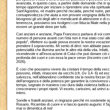
avanzata, in questo caso, a partire dalle domande che in que
tempo opportuno per iniziare o riprendere una vita spiritu
Sant’Agostino, «è madre perché riscalda, perché nutre, per
consapevolezza che aiuta a non provare vergogna della fr
bisognosi gli uni degli altri e mendicanti di attenzione e d
tenerezza, possiamo ora rivolgerci con fiducia filiale nella p
essere un grande dono per tutti.
Cari anziani e anziane, Papa Francesco parlava di voi com
numero di persone avanti con l’età non è mai stato così alt
popolo”, riflettere su quale possa essere la nostra vocazio
prendere il sopravvento. Mi sento di dirvi: non abbiate paur
potenzialità che illumina anche le altre età della vita. Infatt
vicendevole e all’invocazione di Colui che può donare ciò c
profonda dei cuori e con essa la pace vera» (
Incontro con 
2026).
È così che possiamo vivere da cristiani il tempo della vecc
possono, infatti, rinascere da vecchi (cfr.
Gv
3,4- 6) ed esc
salvezza, nell'abbandono confidente sta la nostra forza» (
I
dell’arroganza e della potenza per garantire la convivenza u
tempo, segnato in maniera così dura dalla violenza bellica 
cresceranno i propri nipoti. Vi esorto, carissimi, ad unirv
intero.
Sorelle e fratelli anziani, vi ringrazio perché mi sostenete 
Rosario. Ricambio di cuore e vi lascio questo augurio: il Si
mai si dimentica di noi!