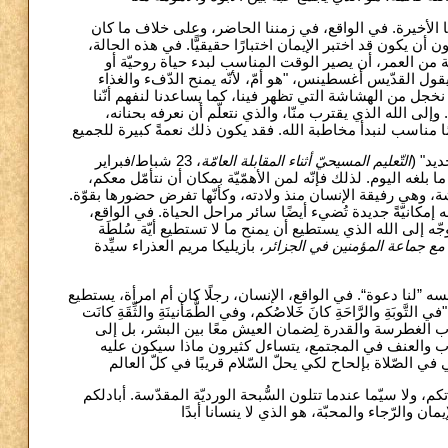
 الأخيرة. في الواقع، في زمننا الحاضر، وعلى خلاف ما كان
أن يكون قد اختبر الإيمان اختبارًا حقيقيًّا. في هذه الحالة
لة من العمر، أن يصير الوقت المناسب لبدء حياة روحيّة أو
ول القدّيس أغسطينس، "هو أمّ، لأنّه يمنح الدّفء والغذاء
، يساعدنا لألّا نخجل من الهشاشة التي تظهر فينا، كما يساعدنا لنفهم أنّنا
وإلى الله الذي يقترب منّا، والذي نتعلّم أن نعرفه بحنانه
ب جديد
التّعليم المسيحيّ أثناء المقابلة العامّة
، 23 شباط/فبراير
2022)، ه اليوم. لذلك فإنّه لمن الأهمّيّة بمكان أن نتأمّل معكم
شة، وهي رفيقة الإنسان منذ ولادته، وكأنّها تفرض حضورها بقوّة
 إمكانيّةً جديدة تُضيء أيضًا سائر مراحل الحياة. في الواقع
جّه إلى الله الذي يستطيع أن يمنح ما لا تستطيع أيّة سُلطَة
 مع جماعة المؤمنين في الجزائر
، بازيليكا مريم العذراء سيِّدة
”لنا دعوة“. في الواقع، الإنسان، رجلًا كان أم امرأة، يستطيع
نّا 3، 4-6)، وأن يهتف مع النّبيّ: "في التَّوبَةِ والرَّاحَةِ كانَ خَلاصُكم، وفي الطُّمَأنينَةِ والثِّقَةِ كانَت
اللجوء إلى دروب الغطرسة والقدرة لِضمان العيش معًا بين البشر، بل إلى
حرب والعنف في المجتمع، يتساءل كثيرون ماذا سيكون عليه
كم، ولا سيّما عندما تتلون السُّبحة الورديّة المقدّسة. أبادلكم