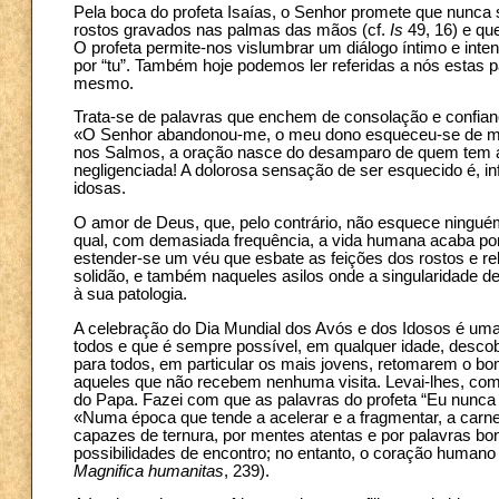
Pela boca do profeta Isaías, o Senhor promete que nunc
rostos gravados nas palmas das mãos (cf.
Is
49, 16) e qu
O profeta permite-nos vislumbrar um diálogo íntimo e inten
por “tu”. Também hoje podemos ler referidas a nós estas pa
mesmo.
Trata-se de palavras que enchem de consolação e confianç
«O Senhor abandonou-me, o meu dono esqueceu-se de m
nos Salmos, a oração nasce do desamparo de quem tem a 
negligenciada! A dolorosa sensação de ser esquecido é, i
idosas.
O amor de Deus, que, pelo contrário, não esquece ningué
qual, com demasiada frequência, a vida humana acaba por 
estender-se um véu que esbate as feições dos rostos e r
solidão, e também naqueles asilos onde a singularidade d
à sua patologia.
A celebração do Dia Mundial dos Avós e dos Idosos é uma
todos e que é sempre possível, em qualquer idade, descobri
para todos, em particular os mais jovens, retomarem o bom
aqueles que não recebem nenhuma visita. Levai-lhes, co
do Papa. Fazei com que as palavras do profeta “Eu nunca
«Numa época que tende a acelerar e a fragmentar, a carn
capazes de ternura, por mentes atentas e por palavras bon
possibilidades de encontro; no entanto, o coração humano
Magnifica humanitas
, 239).