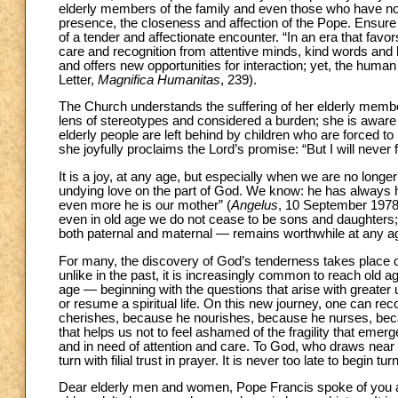
elderly members of the family and even those who have no 
presence, the closeness and affection of the Pope. Ensure th
of a tender and affectionate encounter. “In an era that fav
care and recognition from attentive minds, kind words and 
and offers new opportunities for interaction; yet, the huma
Letter,
Magnifica Humanitas
, 239).
The Church understands the suffering of her elderly members
lens of stereotypes and considered a burden; she is aware
elderly people are left behind by children who are forced to
she joyfully proclaims the Lord’s promise: “But I will never 
It is a joy, at any age, but especially when we are no longer
undying love on the part of God. We know: he has always h
even more he is our mother” (
Angelus
, 10 September 1978).
even in old age we do not cease to be sons and daughters; 
both paternal and maternal — remains worthwhile at any a
For many, the discovery of God’s tenderness takes place ove
unlike in the past, it is increasingly common to reach old a
age — beginning with the questions that arise with greater 
or resume a spiritual life. On this new journey, one can r
cherishes, because he nourishes, because he nurses, beca
that helps us not to feel ashamed of the fragility that eme
and in need of attention and care. To God, who draws near
turn with filial trust in prayer. It is never too late to begin t
Dear elderly men and women, Pope Francis spoke of you a