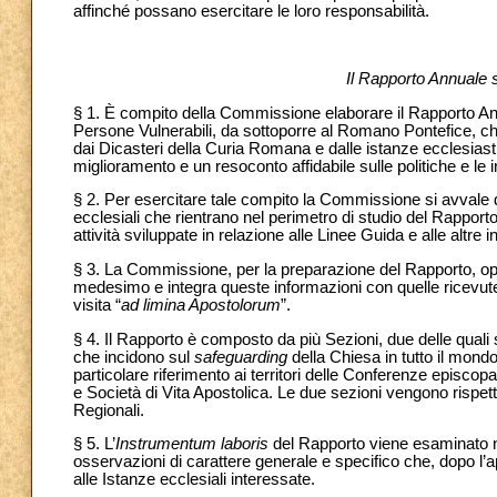
affinché possano esercitare le loro responsabilità.
Il Rapporto Annuale su
§ 1. È compito della Commissione elaborare il Rapporto Annua
Persone Vulnerabili, da sottoporre al Romano Pontefice, che
dai Dicasteri della Curia Romana e dalle istanze ecclesiasti
miglioramento e un resoconto affidabile sulle politiche e le i
§ 2. Per esercitare tale compito la Commissione si avvale d
ecclesiali che rientrano nel perimetro di studio del Rapporto
attività sviluppate in relazione alle Linee Guida e alle altre ini
§ 3. La Commissione, per la preparazione del Rapporto, oper
medesimo e integra queste informazioni con quelle ricevute d
visita “
ad limina Apostolorum
”.
§ 4. Il Rapporto è composto da più Sezioni, due delle quali
che incidono sul
safeguarding
della Chiesa in tutto il mond
particolare riferimento ai territori delle Conferenze episcopali
e Società di Vita Apostolica. Le due sezioni vengono rispet
Regionali.
§ 5. L’
Instrumentum laboris
del Rapporto viene esaminato ne
osservazioni di carattere generale e specifico che, dopo l
alle Istanze ecclesiali interessate.