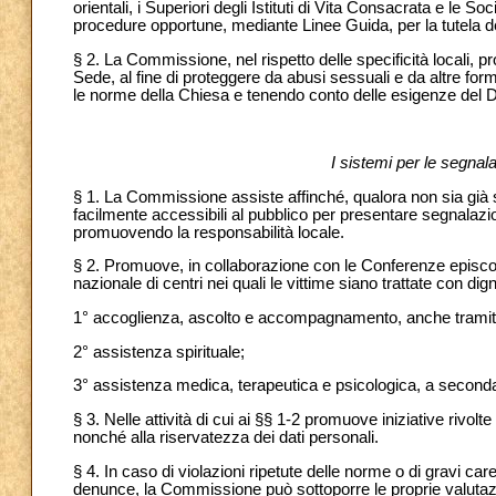
orientali, i Superiori degli Istituti di Vita Consacrata e le S
procedure opportune, mediante Linee Guida, per la tutela dei
§ 2. La Commissione, nel rispetto delle specificità locali, 
Sede, al fine di proteggere da abusi sessuali e da altre fo
le norme della Chiesa e tenendo conto delle esigenze del Dir
I sistemi per le segna
§ 1. La Commissione assiste affinché, qualora non sia già stat
facilmente accessibili al pubblico per presentare segnalazioni
promuovendo la responsabilità locale.
§ 2. Promuove, in collaborazione con le Conferenze episcopal
nazionale di centri nei quali le vittime siano trattate con dign
1° accoglienza, ascolto e accompagnamento, anche tramite 
2° assistenza spirituale;
3° assistenza medica, terapeutica e psicologica, a seconda
§ 3. Nelle attività di cui ai §§ 1-2 promuove iniziative rivolt
nonché alla riservatezza dei dati personali.
§ 4. In caso di violazioni ripetute delle norme o di gravi car
denunce, la Commissione può sottoporre le proprie valutaz