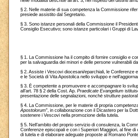
nelle modalità descritte all’art. 3, nel rispetto dei distinti a
§ 2. Nelle materie di sua competenza la Commissione riferi
presiede assistito dal Segretario.
§ 3. Sono istanze personali della Commissione il Presidente 
Consiglio Esecutivo; sono istanze particolari i Gruppi di La
§ 1. La Commissione ha il compito di fornire consiglio e co
per la salvaguardia dei minori e delle persone vulnerabili d
§ 2. Assiste i Vescovi diocesani/eparchiali, le Conferenze epi
e le Società di Vita Apostolica nello sviluppo e nell’aggior
§ 3. È competente a promuovere e accompagnare lo sviluppo d
all’art. 78 § 2 della Cost. Ap.
Praedicate Evangelium
istitui
presentazione delle segnalazioni, nonché strutture pastor
§ 4. La Commissione, per le materie di propria competenza, 
Apostolorum
”, in collaborazione con il Dicastero per la Dot
sostenere i Vescovi nella promozione della tutela.
§ 5. Nell’ambito del proprio servizio di consulenza, la Co
Conferenze episcopali e con i Superiori Maggiori, al fine di 
di tutela e di elaborare adeguate proposte al Romano Ponte