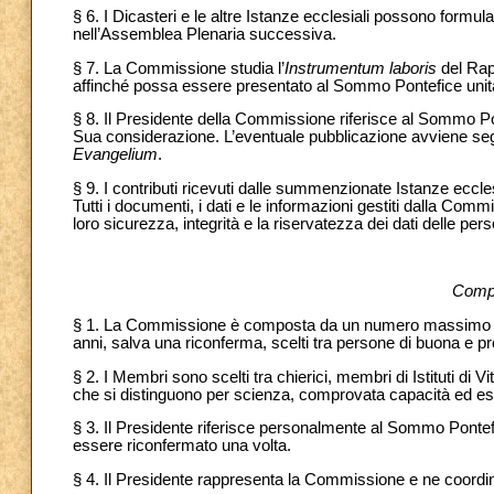
§ 6. I Dicasteri e le altre Istanze ecclesiali possono fo
nell’Assemblea Plenaria successiva.
§ 7. La Commissione studia l’
Instrumentum laboris
del Rap
affinché possa essere presentato al Sommo Pontefice unita
§ 8. Il Presidente della Commissione riferisce al Sommo Pon
Sua considerazione. L’eventuale pubblicazione avviene segu
Evangelium
.
§ 9. I contributi ricevuti dalle summenzionate Istanze eccl
Tutti i documenti, i dati e le informazioni gestiti dalla Com
loro sicurezza, integrità e la riservatezza dei dati delle per
Comp
§ 1. La Commissione è composta da un numero massimo di
anni, salva una riconferma, scelti tra persone di buona e pr
§ 2. I Membri sono scelti tra chierici, membri di Istituti di V
che si distinguono per scienza, comprovata capacità ed espe
§ 3. Il Presidente riferisce personalmente al Sommo Pontef
essere riconfermato una volta.
§ 4. Il Presidente rappresenta la Commissione e ne coordina 