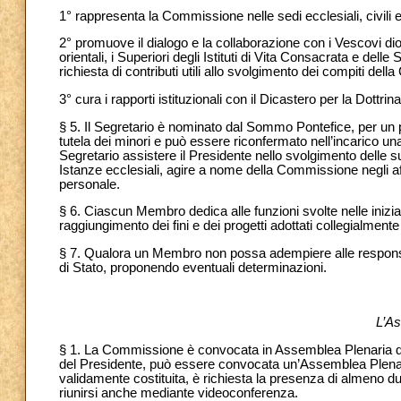
1° rappresenta la Commissione nelle sedi ecclesiali, civili e
2° promuove il dialogo e la collaborazione con i Vescovi di
orientali, i Superiori degli Istituti di Vita Consacrata e del
richiesta di contributi utili allo svolgimento dei compiti del
3° cura i rapporti istituzionali con il Dicastero per la Dottrin
§ 5. Il Segretario è nominato dal Sommo Pontefice, per un 
tutela dei minori e può essere riconfermato nell’incarico 
Segretario assistere il Presidente nello svolgimento delle su
Istanze ecclesiali, agire a nome della Commissione negli aff
personale.
§ 6. Ciascun Membro dedica alle funzioni svolte nelle iniziat
raggiungimento dei fini e dei progetti adottati collegialment
§ 7. Qualora un Membro non possa adempiere alle responsab
di Stato, proponendo eventuali determinazioni.
L’As
§ 1. La Commissione è convocata in Assemblea Plenaria due 
del Presidente, può essere convocata un’Assemblea Plenari
validamente costituita, è richiesta la presenza di almeno 
riunirsi anche mediante videoconferenza.