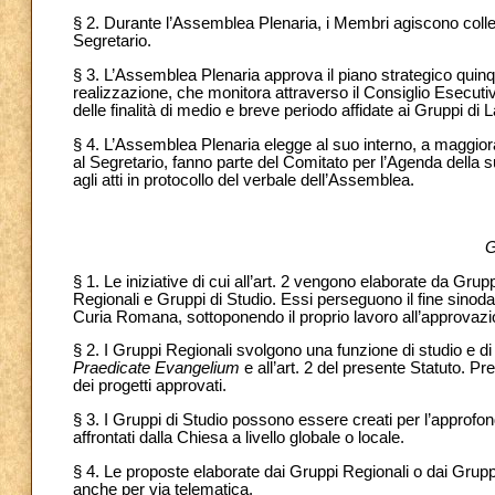
§ 2. Durante l’Assemblea Plenaria, i Membri agiscono colleg
Segretario.
§ 3. L’Assemblea Plenaria approva il piano strategico quinq
realizzazione, che monitora attraverso il Consiglio Esecutiv
delle finalità di medio e breve periodo affidate ai Gruppi di 
§ 4. L’Assemblea Plenaria elegge al suo interno, a maggiora
al Segretario, fanno parte del Comitato per l’Agenda della
agli atti in protocollo del verbale dell’Assemblea.
G
§ 1. Le iniziative di cui all’art. 2 vengono elaborate da Gru
Regionali e Gruppi di Studio. Essi perseguono il fine sinoda
Curia Romana, sottoponendo il proprio lavoro all’approvaz
§ 2. I Gruppi Regionali svolgono una funzione di studio e di
Praedicate Evangelium
e all’art. 2 del presente Statuto. P
dei progetti approvati.
§ 3. I Gruppi di Studio possono essere creati per l’approfon
affrontati dalla Chiesa a livello globale o locale.
§ 4. Le proposte elaborate dai Gruppi Regionali o dai Grupp
anche per via telematica.