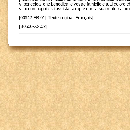
vi benedica, che benedica le vostre famiglie e tutti coloro 
vi accompagni e vi assista sempre con la sua materna prot
[00942-FR.01] [Texte original: Français]
[B0506-XX.02]