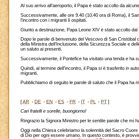
Al suo arrivo all’aeroporto, il Papa è stato accolto da alcune 
Successivamente, alle ore 9.40 (10.40 ora di Roma), il Sant
l’incontro con i migranti lì ospitati.
Giunto a destinazione, Papa Leone XIV è stato accolto dal 
Dopo le parole di benvenuto del Vescovo di San Cristóbal 
della Ministra dell’Inclusione, della Sicurezza Sociale e del
un saluto ai presenti.
Successivamente, il Pontefice ha visitato una tenda e ha sa
Quindi, al termine dell’incontro, il Papa si è trasferito in aut
migranti.
Pubblichiamo di seguito le parole di saluto che il Papa ha r
[
AR
-
DE
-
EN
-
ES
-
FR
-
IT
-
PL
-
PT
]
Cari fratelli e sorelle, buongiorno!
Ringrazio la Signora Ministro per le sentite parole che mi ha
Oggi nella Chiesa celebriamo la solennità del Sacro Cuore d
di Dio per ogni essere umano. In questo contesto, è provvide