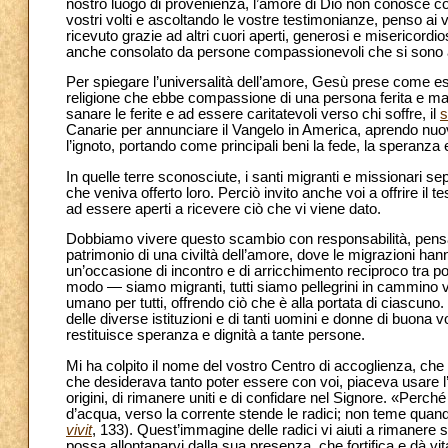
nostro luogo di provenienza, l’amore di Dio non conosce confin
vostri volti e ascoltando le vostre testimonianze, penso ai vo
ricevuto grazie ad altri cuori aperti, generosi e misericordios
anche consolato da persone compassionevoli che si sono avv
Per spiegare l’universalità dell’amore, Gesù prese come esem
religione che ebbe compassione di una persona ferita e mal
sanare le ferite e ad essere caritatevoli verso chi soffre, il
s
Canarie per annunciare il Vangelo in America, aprendo nuovi
l’ignoto, portando come principali beni la fede, la speranza e
In quelle terre sconosciute, i santi migranti e missionari 
che veniva offerto loro. Perciò invito anche voi a offrire il t
ad essere aperti a ricevere ciò che vi viene dato.
Dobbiamo vivere questo scambio con responsabilità, pensand
patrimonio di una civiltà dell’amore, dove le migrazioni h
un’occasione di incontro e di arricchimento reciproco tra po
modo — siamo migranti, tutti siamo pellegrini in cammino ve
umano per tutti, offrendo ciò che è alla portata di ciascuno
delle diverse istituzioni e di tanti uomini e donne di buona
restituisce speranza e dignità a tante persone.
Mi ha colpito il nome del vostro Centro di accoglienza, che
che desiderava tanto poter essere con voi, piaceva usare l’
origini, di rimanere uniti e di confidare nel Signore. «Perc
d’acqua, verso la corrente stende le radici; non teme quando
vivit
, 133). Quest’immagine delle radici vi aiuti a rimanere 
possa allontanarvi dalla sua presenza, che fortifica e dà vit