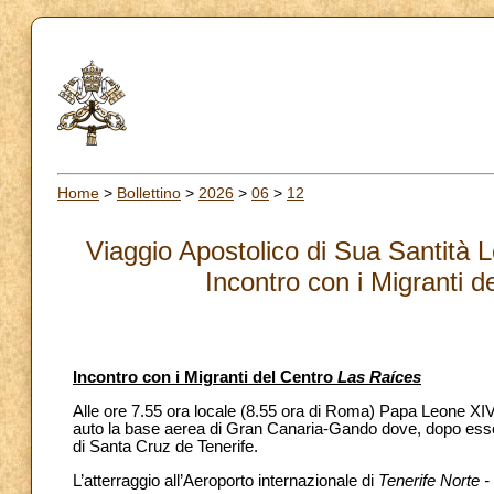
Home
>
Bollettino
>
2026
>
06
>
12
Viaggio Apostolico di Sua Santità 
Incontro con i Migranti 
Incontro con i Migranti del Centro
Las Raíces
Alle ore 7.55 ora locale (8.55 ora di Roma) Papa Leone XI
auto la base aerea di Gran Canaria-Gando dove, dopo essersi
di Santa Cruz de Tenerife.
L’atterraggio all’Aeroporto internazionale di
Tenerife Norte 