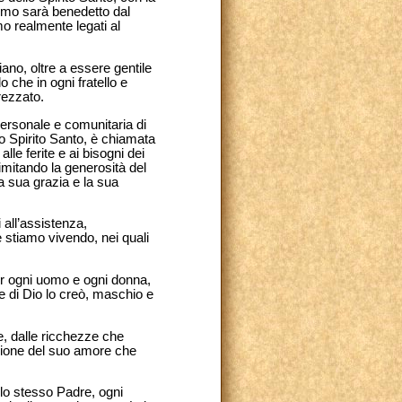
imo sarà benedetto dal
o realmente legati al
tiano, oltre a essere gentile
che in ogni fratello e
rezzato.
personale e comunitaria di
lo Spirito Santo, è chiamata
le ferite e ai bisogni dei
e imitando la generosità del
a sua grazia e la sua
 all’assistenza,
 stiamo vivendo, nei quali
er ogni uomo e ogni donna,
e di Dio lo creò, maschio e
e, dalle ricchezze che
sione del suo amore che
llo stesso Padre, ogni