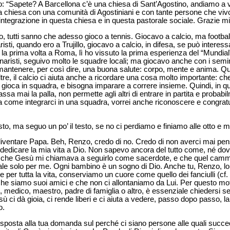
o: “Sapete? A Barcellona c’è una chiesa di Sant’Agostino, andiamo a vi
na chiesa con una comunità di Agostiniani e con tante persone che viv
ntegrazione in questa chiesa e in questa pastorale sociale. Grazie mill
, tutti sanno che adesso gioco a tennis. Giocavo a calcio, ma footbal
sti, quando ero a Trujillo, giocavo a calcio, in difesa, se può interes
a prima volta a Roma, lì ho vissuto la prima esperienza del “Mundial”
aristi, seguivo molto le squadre locali; ma giocavo anche con i seminar
 mantenere, per così dire, una buona salute: corpo, mente e anima. Qui
ltre, il calcio ci aiuta anche a ricordare una cosa molto importante: ch
i gioca in squadra, e bisogna imparare a correre insieme. Quindi, in q
ssa mai la palla, non permette agli altri di entrare in partita e probabi
 come integrarci in una squadra, vorrei anche riconoscere e congratu
o, ma seguo un po’ il testo, se no ci perdiamo e finiamo alle otto e 
diventare Papa. Beh, Renzo, credo di no. Credo di non averci mai pen
di dedicare la mia vita a Dio. Non sapevo ancora del tutto come, né dov
 che Gesù mi chiamava a seguirlo come sacerdote, e che quel cammi
e solo per me. Ogni bambino è un sogno di Dio. Anche tu, Renzo, lo se
li e per tutta la vita, conserviamo un cuore come quello dei fanciulli (cf.
 che siamo suoi amici e che non ci allontaniamo da Lui. Per questo mo
 medico, maestro, padre di famiglia o altro, è essenziale chiedersi s
 ci dà gioia, ci rende liberi e ci aiuta a vedere, passo dopo passo, 
o.
risposta alla tua domanda sul perché ci siano persone alle quali succ