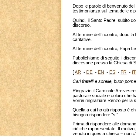
Dopo le parole di benvenuto del
testimonianza sul tema delle dip
Quindi, il Santo Padre, subito d
discorso.
Al termine dell’incontro, dopo la
caritative.
Al termine dell’incontro, Papa Le
Pubblichiamo di seguito il discor
diocesane presso la Chiesa di S
[
AR
-
DE
-
EN
-
ES
-
FR
-
IT
Cari fratelli e sorelle, buon pome
Ringrazio il Cardinale Arcivescov
pastorale sociale e coloro che h
Vorrei ringraziare Renzo per la 
Quella a cui ho già risposto è
bisogna rispondere “sì”.
Prima di rispondere alle domande
ciò che rappresentate. Il motivo
venuto in questa chiesa – non c’