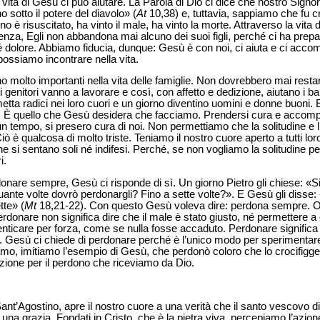
a vita di Gesù ci può aiutare. La Parola di Dio ci dice che nostro Sig
o sotto il potere del diavolo» (
At
10,38) e, tuttavia, sappiamo che fu cr
orno è risuscitato, ha vinto il male, ha vinto la morte. Attraverso la vita
nza, Egli non abbandona mai alcuno dei suoi figli, perché ci ha prepa
 dolore. Abbiamo fiducia, dunque: Gesù è con noi, ci aiuta e ci accom
 possiamo incontrare nella vita.
no molto importanti nella vita delle famiglie. Non dovrebbero mai resta
i genitori vanno a lavorare e così, con affetto e dedizione, aiutano i
metta radici nei loro cuori e un giorno diventino uomini e donne buon
 È quello che Gesù desidera che facciamo. Prendersi cura e accompag
un tempo, si presero cura di noi. Non permettiamo che la solitudine e
 Ciò è qualcosa di molto triste. Teniamo il nostro cuore aperto a tutti l
e si sentano soli né indifesi. Perché, se non vogliamo la solitudine p
i.
re sempre, Gesù ci risponde di sì. Un giorno Pietro gli chiese: «Sign
nte volte dovrò perdonargli? Fino a sette volte?». E Gesù gli disse: «
tte» (
Mt
18,21-22). Con questo Gesù voleva dire: perdona sempre. O
rdonare non significa dire che il male è stato giusto, né permettere a
enticare per forza, come se nulla fosse accaduto. Perdonare significa 
. Gesù ci chiede di perdonare perché è l’unico modo per sperimentare 
iamo, imitiamo l’esempio di Gesù, che perdonò coloro che lo crocifigg
izione per il perdono che riceviamo da Dio.
ant’Agostino, apre il nostro cuore a una verità che il santo vescovo d
, una grazia. Fondati in Cristo, che è la pietra viva, percepiamo l’azion