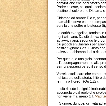
convinzione che ogni sforzo com
Padre celeste, nel quale poniam
destino di coloro che Dio ama e i
Chiamati ad amare Dio e, per amore
e amabile, deve essere compassio
sorella che soffre è lo stesso Si
La carità evangelica, fondata in
ogni cristiano. Da ciò deriva ch
ad avvicinarsi, secondo le propri
più piccoli e vulnerabili per allev
nostro Signore Gesù Cristo che, 
salvezza, chiamandoci a riconos
Per questo, è una gioia incontrar
all’accompagnamento e alla prom
sembra essersi perso il senso d
Vorrei sottolineare che come cri
nel tessuto della storia. Il lib
femmina li creò» (
Gn
1,27).
In ciò risiede la dignità inalie
accumula o dal ruolo che svolg
non viene mai meno (cf.
Magnif
Il Signore, dunque, ci invita ad