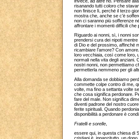
invece, ad altre no. Pensare all
risanando tutti coloro che stavan
non finisce lì, perché il terzo gi
mostra che, anche se c’è soffere
non ci saranno più sofferenze né
affrontare i momenti difficili che
Riguardo ai nonni, sì, i nonni so
prendersi cura dei nipoti mentre 
di Dio e del prossimo, affinché 
ricambiare l’amore? Con amore.
loro vecchiaia, così come loro, 
normali nella vita degli anziani.
nostri nonni, non permettiamo ch
permetterla nemmeno per gli altr
Alla domanda se dobbiamo perdona
commette colpe contro di me, qua
volte, ma fino a settanta volte se
che cosa significa perdonare. Pe
fare del male. Non significa dim
diventi padrone del nostro cuore
ferite spirituali. Quando perdon
disponibilità a perdonare è cond
Fratelli e sorelle
,
essere qui, in questa chiesa di S
cristiani è, innanzitutto, un dono