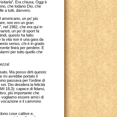
sitarla”. Era chiusa. Oggi è
ono, che lodano Dio, che
e a tutti, davvero.
l americano, un po’ più
sare, non ero un gran
, nel 1982, che era qui in
isti; un po’ di sport fa
ndi, questo ha fatto
e la vita non è una gara da
uesto senso, chi è in grado
lmente finirà per perdere. E
larmi per tutto quello che
mezza!
sato. Ma posso dirti questo:
e mi avrebbe portato il
no passava per l’ordine di
i. Dio desidera la felicità
Mt
18,3): capace di fidarsi,
tivo, più importante che
e vogliamo essere amici di
la vocazione e il cammino
edono cose cattive e,