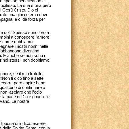
nore «passò beneficando e
ocifisso. La sua storia però
 di Gesù Cristo, Dio ci
rato una gioia eterna dove
pagna, e ci dà forza per
re soli. Spesso sono loro a
 bambini a conoscere l’amore
i. E come dobbiamo
nare i nostri nonni nella
 l’abbandono diventino
oro. E anche se non sono i
er noi stessi, non dobbiamo
ore, se il mio fratello
Non ti dico fino a sette
ccorre però capire bene
 qualcuno di continuare a
non lasciare che l’odio
la pace di Dio e guarire le
evano. La nostra
i Ippona ci indica: essere
e dello Spirito Santo, con la