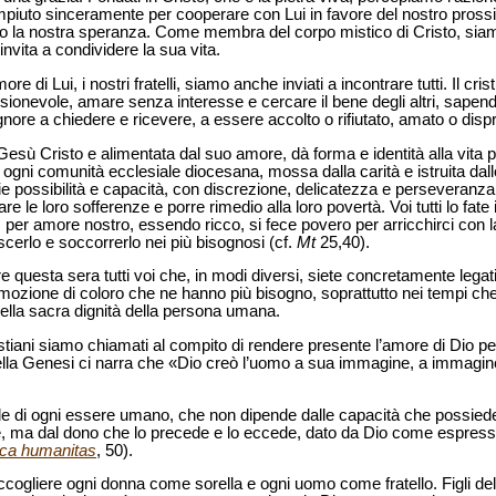
piuto sinceramente per cooperare con Lui in favore del nostro pross
o la nostra speranza. Come membra del corpo mistico di Cristo, siam
nvita a condividere la sua vita.
 di Lui, i nostri fratelli, siamo anche inviati a incontrare tutti. Il cris
nevole, amare senza interesse e cercare il bene degli altri, sapendo 
gnore a chiedere e ricevere, a essere accolto o rifiutato, amato o disp
 Gesù Cristo e alimentata dal suo amore, dà forma e identità alla vita 
e ogni comunità ecclesiale diocesana, mossa dalla carità e istruita dal
e possibilità e capacità, con discrezione, delicatezza e perseveranza al
iare le loro sofferenze e porre rimedio alla loro povertà. Voi tutti lo fat
per amore nostro, essendo ricco, si fece povero per arricchirci con l
cerlo e soccorrerlo nei più bisognosi (cf.
Mt
25,40).
e questa sera tutti voi che, in modi diversi, siete concretamente legati
ozione di coloro che ne hanno più bisogno, soprattutto nei tempi che
ella sacra dignità della persona umana.
stiani siamo chiamati al compito di rendere presente l’amore di Dio p
ro della Genesi ci narra che «Dio creò l’uomo a sua immagine, a immagin
nabile di ogni essere umano, che non dipende dalle capacità che possied
e, ma dal dono che lo precede e lo eccede, dato da Dio come espres
ica humanitas
, 50).
 accogliere ogni donna come sorella e ogni uomo come fratello. Figli de