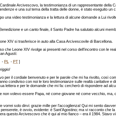
 Cardinale Arcivescovo, la testimonianza di un rappresentante della C
endenze e una sul tema della tratta delle donne, è stato eseguito un c
opo una video testimonianza e la lettura di alcune domande a Lui rivolt
 Benedizione e un canto finale, il Santo Padre ha salutato alcuni memb
one XIV si trasferisce in auto alla Casa Arcivescovile di Barcellona.
so che Leone XIV rivolge ai presenti nel corso dell’incontro con le real
an Agustí:
-
PL
-
PT
]
riggio!
o per il cordiale benvenuto e per le parole che mi ha rivolto, così co
anno condiviso con noi le loro testimonianze sulle realtà caritative e 
sua lettera e per le domande che mi fa: cercherò di rispondere ad alcu
 che non volevo essere Papa, né come giovane né come vecchio, ma, q
 vorrei solo dirvi: grazie mille per l’accoglienza! Qui mi sento davver
, penserete, è ovvio, evidente: è Sant’Agostino; ma vi racconto che l
era questo Arcivescovo che è qui al mio fianco – era il 1984. Stavo 