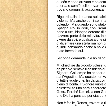
a León e sono arrivato e ho dett
aperta, e com’è bello trovare u
trovano comunità, accoglienza, i
Riguardo alla domanda sul calcio
violento! Ma anche con i seminari
goleador. Ma quando sono stato l
Spagna. Poi, in Perù, con i semin
bene a tutti, bisogna cercare di
davvero parte della mia vita. Ino
vivere da soli, è qualcosa che s
di diventare una stella ma non pa
quindi, pensando anche a noi e a
state facendo qui.
Seconda domanda, già ho rispost
Mi chiedi se da piccolo volessi 
da piccolo sentivo il desiderio 
Signore. Col tempo ho scoperto
sant’Agostino. Ma questo non val
di tutti e vuole che, fin da picco
pieno di bontà. Il Signore vuole
chiedersi se uno sarà sacerdote,
Gesù. Perché l’amicizia con Gesù
che Dio ha pensato per ciascun
Non è facile, Renzo, trovare la 