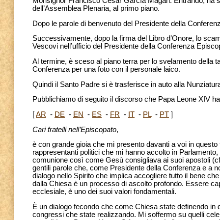
Monsignor Francisco César García Magán. Entrando, ha salu
dell’Assemblea Plenaria, al primo piano.
Dopo le parole di benvenuto del Presidente della Conferenz
Successivamente, dopo la firma del Libro d’Onore, lo scamb
Vescovi nell’ufficio del Presidente della Conferenza Episc
Al termine, è sceso al piano terra per lo svelamento della 
Conferenza per una foto con il personale laico.
Quindi il Santo Padre si è trasferisce in auto alla Nunziatu
Pubblichiamo di seguito il discorso che Papa Leone XIV ha ri
[
AR
-
DE
-
EN
-
ES
-
FR
-
IT
-
PL
-
PT
]
Cari fratelli nell’Episcopato
,
è con grande gioia che mi presento davanti a voi in questo
rappresentanti politici che mi hanno accolto in Parlamento, 
comunione così come Gesù consigliava ai suoi apostoli (c
gentili parole che, come Presidente della Conferenza e a nom
dialogo nello Spirito che implica accogliere tutto il bene che 
dalla Chiesa è un processo di ascolto profondo. Essere cap
ecclesiale, è uno dei suoi valori fondamentali.
È un dialogo fecondo che come Chiesa state definendo in d
congressi che state realizzando. Mi soffermo su quelli cel