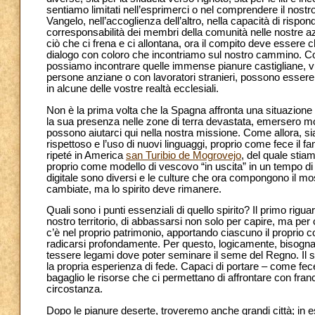
sentiamo limitati nell’esprimerci o nel comprendere il nost
Vangelo, nell’accoglienza dell’altro, nella capacità di rispon
corresponsabilità dei membri della comunità nelle nostre 
ciò che ci frena e ci allontana, ora il compito deve essere 
dialogo con coloro che incontriamo sul nostro cammino. Co
possiamo incontrare quelle immense pianure castigliane, vuot
persone anziane o con lavoratori stranieri, possono essere
in alcune delle vostre realtà ecclesiali.
Non è la prima volta che la Spagna affronta una situazione
la sua presenza nelle zone di terra devastata, emersero mo
possono aiutarci qui nella nostra missione. Come allora, si
rispettoso e l’uso di nuovi linguaggi, proprio come fece il 
ripeté in America
san Turibio de Mogrovejo
, del quale stia
proprio come modello di vescovo “in uscita” in un tempo di 
digitale sono diversi e le culture che ora compongono il mos
cambiate, ma lo spirito deve rimanere.
Quali sono i punti essenziali di quello spirito? Il primo rigu
nostro territorio, di abbassarsi non solo per capire, ma per 
c’è nel proprio patrimonio, apportando ciascuno il proprio c
radicarsi profondamente. Per questo, logicamente, bisogna c
tessere legami dove poter seminare il seme del Regno. Il 
la propria esperienza di fede. Capaci di portare – come fece
bagaglio le risorse che ci permettano di affrontare con fra
circostanza.
Dopo le pianure deserte, troveremo anche grandi città; in ess