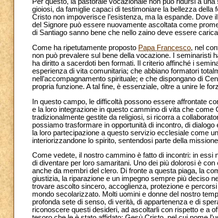
Per questo, la pastorale vocazionale non può ridursi a una
gioiosi, da famiglie capaci di testimoniare la bellezza del
Cristo non impoverisce l’esistenza, ma la espande. Dove il
del Signore può essere nuovamente ascoltata come promessa
di Santiago sanno bene che nello zaino deve essere caricat
Come ha ripetutamente proposto
Papa Francesco
, nel co
non può prevalere sul bene della vocazione. I seminaristi ha
ha diritto a sacerdoti ben formati. Il criterio affinché i se
esperienza di vita comunitaria; che abbiano formatori total
nell’accompagnamento spirituale; e che dispongano di Centri
propria funzione. A tal fine, è essenziale, oltre a unire le f
In questo campo, le difficoltà possono essere affrontate come
e la loro integrazione in questo cammino di vita che come
tradizionalmente gestite da religiosi, si ricorra a collaborato
possiamo trasformare in opportunità di incontro, di dialogo 
la loro partecipazione a questo servizio ecclesiale come u
interiorizzandone lo spirito, sentendosi parte della missione 
Come vedete, il nostro cammino è fatto di incontri: in ess
di diventare per loro samaritani. Uno dei più dolorosi è con 
anche da membri del clero. Di fronte a questa piaga, la comu
giustizia, la riparazione e un impegno sempre più deciso ne
trovare ascolto sincero, accoglienza, protezione e percorsi 
mondo secolarizzato. Molti uomini e donne del nostro tem
profonda sete di senso, di verità, di appartenenza e di s
riconoscere questi desideri, ad ascoltarli con rispetto e a of
tesoro che le è stato affidato: Gesù Cristo, nel cui nome l