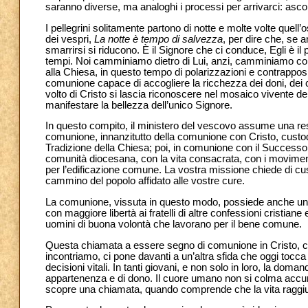
saranno diverse, ma analoghi i processi per arrivarci: asc
I pellegrini solitamente partono di notte e molte volte quel
dei vespri,
La notte è tempo di salvezza
, per dire che, se 
smarrirsi si riducono. È il Signore che ci conduce, Egli è il 
tempi. Noi camminiamo dietro di Lui, anzi, camminiamo c
alla Chiesa, in questo tempo di polarizzazioni e contrapposi
comunione capace di accogliere la ricchezza dei doni, dei car
volto di Cristo si lascia riconoscere nel mosaico vivente 
manifestare la bellezza dell’unico Signore.
In questo compito, il ministero del vescovo assume una resp
comunione, innanzitutto della comunione con Cristo, custoden
Tradizione della Chiesa; poi, in comunione con il Successore
comunità diocesana, con la vita consacrata, con i moviment
per l’edificazione comune. La vostra missione chiede di custo
cammino del popolo affidato alle vostre cure.
La comunione, vissuta in questo modo, possiede anche una 
con maggiore libertà ai fratelli di altre confessioni cristiane e 
uomini di buona volontà che lavorano per il bene comune.
Questa chiamata a essere segno di comunione in Cristo, ca
incontriamo, ci pone davanti a un’altra sfida che oggi tocca i
decisioni vitali. In tanti giovani, e non solo in loro, la do
appartenenza e di dono. Il cuore umano non si colma accum
scopre una chiamata, quando comprende che la vita raggiu