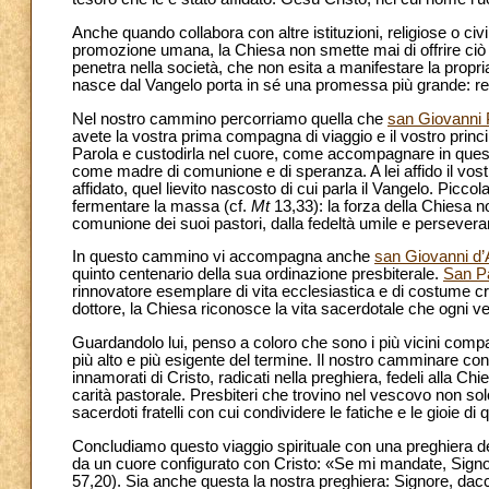
Anche quando collabora con altre istituzioni, religiose o civ
promozione umana, la Chiesa non smette mai di offrire ciò c
penetra nella società, che non esita a manifestare la propri
nasce dal Vangelo porta in sé una promessa più grande: res
Nel nostro cammino percorriamo quella che
san Giovanni P
avete la vostra prima compagna di viaggio e il vostro princi
Parola e custodirla nel cuore, come accompagnare in questo
come madre di comunione e di speranza. A lei affido il vostr
affidato, quel lievito nascosto di cui parla il Vangelo. Picc
fermentare la massa (cf.
Mt
13,33): la forza della Chiesa no
comunione dei suoi pastori, dalla fedeltà umile e perseverant
In questo cammino vi accompagna anche
san Giovanni d’
quinto centenario della sua ordinazione presbiterale.
San P
rinnovatore esemplare di vita ecclesiastica e di costume c
dottore, la Chiesa riconosce la vita sacerdotale che ogni v
Guardandolo lui, penso a coloro che sono i più vicini compa
più alto e più esigente del termine. Il nostro camminare con
innamorati di Cristo, radicati nella preghiera, fedeli alla Chi
carità pastorale. Presbiteri che trovino nel vescovo non sol
sacerdoti fratelli con cui condividere le fatiche e le gioie di
Concludiamo questo viaggio spirituale con una preghiera de
da un cuore configurato con Cristo: «Se mi mandate, Signore
57,20). Sia anche questa la nostra preghiera: Signore, dacci