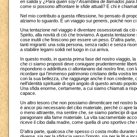
en salida
y
¿Para quién soy? Asamblea de llamados para l
come si possono affrontare le sfide attuali? E chi è chiama
Nel mio contributo a questa riflessione, ho pensato di propor
alziamo lo sguardo. È un viaggio
sui generis
, poiché non c
Una tentazione nel viaggio è diventare ossessionati da ciò c
Spirito, alla novità di ciò che troviamo. A questa tentazione
cose inutili che finiscono per essere un peso. D’altra part
tanti migranti: una sola persona, senza radici e senza risor
a stabilire legami solidi nel luogo in cui arriva.
In questo modo, in questa prima fase del nostro viaggio, l
che ci siamo proposti deve coniugare prudentemente libertà
rispondono o addirittura ci allontanano dal nostro fine, con
ricordare qui l’immenso patrimonio cristiano della vostra t
con la sua bellezza, che raggiunge anche il non credente, 
nell’identità spirituale di ogni angolo di questo amato popo
Una sfida enorme, certamente, a cui siamo chiamati a rispon
capace.
Un altro tesoro che non possiamo dimenticare nel nostro bagag
è ancor più necessario del cibo materiale, perché ci apre la
o meno attraente, ma sentire che, se siamo partecipi di q
paragonare alla fame materiale. La vita sacramentale acco
riceve il cibo dalla madre, come quella di uno sportivo che
D’altra parte, qualcosa che spesso ci costa molto durante il
diverse, sia per la sfiducia verso l’ignoto, sia per le liti e