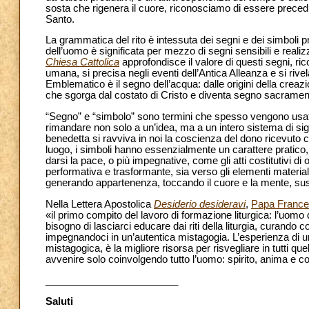
sosta che rigenera il cuore, riconosciamo di essere precedut
Santo.
La grammatica del rito è intessuta dei segni e dei simboli pr
dell’uomo è significata per mezzo di segni sensibili e reali
Chiesa Cattolica
approfondisce il valore di questi segni, ric
umana, si precisa negli eventi dell’Antica Alleanza e si rive
Emblematico è il segno dell’acqua: dalle origini della creaz
che sgorga dal costato di Cristo e diventa segno sacrament
“Segno” e “simbolo” sono termini che spesso vengono usati
rimandare non solo a un’idea, ma a un intero sistema di sig
benedetta si ravviva in noi la coscienza del dono ricevuto c
luogo, i simboli hanno essenzialmente un carattere pratico,
darsi la pace, o più impegnative, come gli atti costitutivi 
performativa e trasformante, sia verso gli elementi material
generando appartenenza, toccando il cuore e la mente, susc
Nella Lettera Apostolica
Desiderio desideravi
,
Papa Franc
«il primo compito del lavoro di formazione liturgica: l’uo
bisogno di lasciarci educare dai riti della liturgia, curando 
impegnandoci in un’autentica mistagogia. L’esperienza di 
mistagogica, è la migliore risorsa per risvegliare in tutti que
avvenire solo coinvolgendo tutto l’uomo: spirito, anima e c
________________________
Saluti