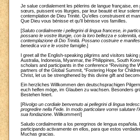
Je salue cordialement les pèlerins de langue française, en p
sœurs, puissent vos liturgies, par leur beauté et leur solen
contemplation de Dieu Trinité. Qu’elles construisent et manif
Que Dieu vous bénisse et qu’Il bénisse vos familles.
[
Saluto cordialmente i pellegrini di lingua francese, in partic
possano le vostre liturgie, con la loro bellezza e solennità
contemplazione di Dio Trinità. Possano costruire e manifesta
benedica voi e le vostre famiglie
.]
I greet all the English-speaking pilgrims and visitors takin
Australia, Indonesia, Myanmar, the Philippines, South Korea
scholars and participants in the conference “Revising the W
partners of the Global Summit, “Fostering Hope for Childr
Christ, let us be strengthened by this divine gift and beco
Ein herzliches Willkommen den deutschsprachigen Pilgern.
euch helfen möge, im Glauben zu wachsen. Besonders gr
Bestehen feiert.
[
Rivolgo un cordiale benvenuto ai pellegrini di lingua tedesc
progredire nella Fede. In modo particolare vorrei salutare l’
sua fondazione
. Willkommen!]
Saludo cordialmente a los peregrinos de lengua española. L
participando activamente en ellos, para que estos verdad
Muchas gracias.