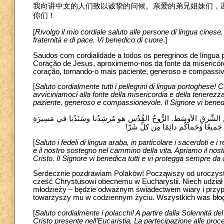
我向讲中文的人们致以诚挚的问候。亲爱的弟兄姐妹们，
你们！
[
Rivolgo il mio cordiale saluto alle persone di lingua cinese.
fraternità e di pace. Vi benedico di cuore
.]
Saudos com cordialidade a todos os peregrinos de língua
Coração de Jesus, aproximemo-nos da fonte da misericórd
coração, tornando-o mais paciente, generoso e compassi
[
Saluto cordialmente tutti i pellegrini di lingua portoghese! 
avviciniamoci alla fonte della misericordia e della tenerezza 
paziente, generoso e compassionevole. Il Signore vi bened
مينَ مِن الشَّرقِ الأوسَط. الرُّوحُ القُدُس هو مُرشِدُنا وسَنَدُنا في مَسِيرَةِ
بُّ جَميعًا وَحَماكُم دائِمًا مِن كلِّ شَرّ
[
Saluto i fedeli di lingua araba, in particolare i sacerdoti e i
e il nostro sostegno nel cammino della vita. Apriamo il nost
Serdecznie pozdrawiam Polaków! Począwszy od uroczysto
cześć Chrystusowi obecnemu w Eucharystii. Niech udział 
młodzieży – będzie odważnym świadectwem wiary i przyp
towarzyszy mu w codziennym życiu. Wszystkich was błog
[
Saluto cordialmente i polacchi! A partire dalla Solennità de
Cristo presente nell’Eucaristia. La partecipazione alle proce