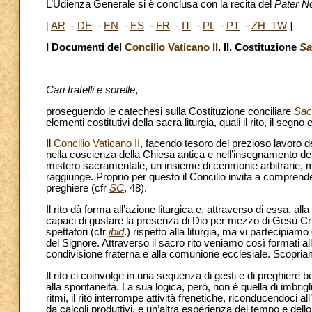
L’Udienza Generale si è conclusa con la recita del
Pater N
[
AR
-
DE
-
EN
-
ES
-
FR
-
IT
-
PL
-
PT
-
ZH_TW
]
I Documenti del
Concilio Vaticano II
. II. Costituzione
Sa
Cari fratelli e sorelle
,
proseguendo le catechesi sulla Costituzione conciliare
Sac
elementi costitutivi della sacra liturgia, quali il rito, il segno 
Il
Concilio Vaticano II
, facendo tesoro del prezioso lavoro de
nella coscienza della Chiesa antica e nell’insegnamento dei Pa
mistero sacramentale, un insieme di cerimonie arbitrarie, m
raggiunge. Proprio per questo il Concilio invita a comprende
preghiere (cfr
SC
, 48).
Il rito dà forma all’azione liturgica e, attraverso di essa, al
capaci di gustare la presenza di Dio per mezzo di Gesù Cri
spettatori (cfr
ibid
.) rispetto alla liturgia, ma vi partecipi
del Signore. Attraverso il sacro rito veniamo così formati all
condivisione fraterna e alla comunione ecclesiale. Scopriam
Il rito ci coinvolge in una sequenza di gesti e di preghiere 
alla spontaneità. La sua logica, però, non è quella di imbrigl
ritmi, il rito interrompe attività frenetiche, riconducendoci 
da calcoli produttivi, e un’altra esperienza del tempo e dell