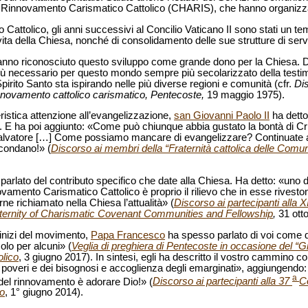
 il Rinnovamento Carismatico Cattolico (CHARIS), che hanno organizz
Cattolico, gli anni successivi al Concilio Vaticano II sono stati un 
 vita della Chiesa, nonché di consolidamento delle sue strutture di serv
hanno riconosciuto questo sviluppo come grande dono per la Chiesa. D
 più necessario per questo mondo sempre più secolarizzato della testi
pirito Santo sta ispirando nelle più diverse regioni e comunità (cfr.
Dis
nnovamento cattolico carismatico, Pentecoste,
19 maggio 1975).
eristica attenzione all’evangelizzazione,
san Giovanni Paolo II
ha detto
. E ha poi aggiunto: «Come può chiunque abbia gustato la bontà di Cr
o Salvatore […] Come possiamo mancare di evangelizzare? Continuate
rcondano!» (
Discorso ai membri della “Fraternità cattolica delle Comu
parlato del contributo specifico che date alla Chiesa. Ha detto: «uno de
vamento Carismatico Cattolico è proprio il rilievo che in esse riveston
rne richiamato nella Chiesa l’attualità» (
Discorso ai partecipanti alla 
raternity of Charismatic Covenant Communities and Fellowship
,
31 ott
inizi del movimento,
Papa Francesco
ha spesso parlato di voi come di
olo per alcuni» (
Veglia di preghiera di Pentecoste in occasione del “Gi
lico
, 3 giugno 2017). In sintesi, egli ha descritto il vostro cammino
poveri e dei bisognosi e accoglienza degli emarginati», aggiungendo:
a
del rinnovamento è adorare Dio!» (
Discorso ai partecipanti alla 37
C
to
, 1° giugno 2014).