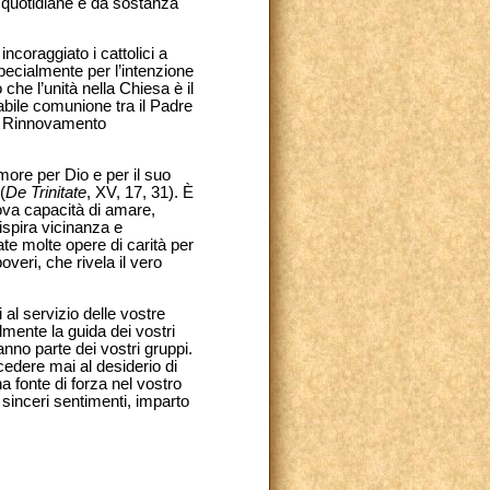
e quotidiane e dà sostanza
ncoraggiato i cattolici a
pecialmente per l’intenzione
che l’unità nella Chiesa è il
abile comunione tra il Padre
del Rinnovamento
more per Dio e per il suo
(
De Trinitate
, XV, 17, 31). È
uova capacità di amare,
 ispira vicinanza e
e molte opere di carità per
veri, che rivela il vero
 al servizio delle vostre
lmente la guida dei vostri
nno parte dei vostri gruppi.
cedere mai al desiderio di
a fonte di forza nel vostro
sinceri sentimenti, imparto