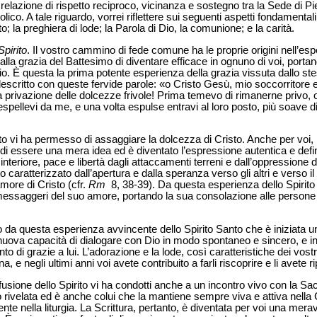
elazione di rispetto reciproco, vicinanza e sostegno tra la Sede di Pie
co. A tale riguardo, vorrei riflettere sui seguenti aspetti fondamental
ito; la preghiera di lode; la Parola di Dio, la comunione; e la carità.
Spirito
. Il vostro cammino di fede comune ha le proprie origini nell’es
la grazia del Battesimo di diventare efficace in ognuno di voi, portan
o. È questa la prima potente esperienza della grazia vissuta dallo st
descritto con queste fervide parole: «o Cristo Gesù, mio soccorritor
a privazione delle dolcezze frivole! Prima temevo di rimanerne privo,
pellevi da me, e una volta espulse entravi al loro posto, più soave di
to vi ha permesso di assaggiare la dolcezza di Cristo. Anche per voi, 
i essere una mera idea ed è diventato l’espressione autentica e definit
 interiore, pace e libertà dagli attaccamenti terreni e dall’oppressione 
caratterizzato dall’apertura e dalla speranza verso gli altri e verso il
amore di Cristo (cfr.
Rm
8, 38-39). Da questa esperienza dello Spirito 
messaggeri del suo amore, portando la sua consolazione alle person
io da questa esperienza avvincente dello Spirito Santo che è iniziata u
nuova capacità di dialogare con Dio in modo spontaneo e sincero, e in
to di grazie a lui. L’adorazione e la lode, così caratteristiche dei vostr
, e negli ultimi anni voi avete contribuito a farli riscoprire e li avete rip
fusione dello Spirito vi ha condotti anche a un incontro vivo con la Sac
io rivelata ed è anche colui che la mantiene sempre viva e attiva nella
nte nella liturgia. La Scrittura, pertanto, è diventata per voi una merav