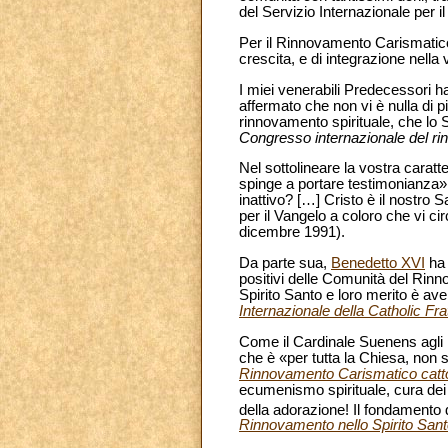
del Servizio Internazionale per
Per il Rinnovamento Carismatico 
crescita, e di integrazione nella
I miei venerabili Predecessori 
affermato che non vi è nulla di
rinnovamento spirituale, che lo S
Congresso internazionale del ri
Nel sottolineare la vostra caratt
spinge a portare testimonianza»
inattivo? […] Cristo è il nostr
per il Vangelo a coloro che vi ci
dicembre 1991).
Da parte sua,
Benedetto XVI
ha 
positivi delle Comunità del Rinno
Spirito Santo e loro merito è ave
Internazionale della Catholic F
Come il Cardinale Suenens agli 
che è «per tutta la Chiesa, non s
Rinnovamento Carismatico catto
ecumenismo spirituale, cura dei 
della adorazione! Il fondamento 
Rinnovamento nello Spirito San