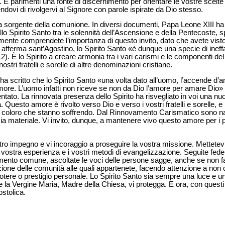
a. È parimenti una fonte di discernimento per orientare le vostre scelt
dovi di rivolgervi al Signore con parole ispirate da Dio stesso.
la sorgente della comunione. In diversi documenti, Papa Leone XIII ha i
o Spirito Santo tra le solennità dell’Ascensione e della Pentecoste, s
aramente comprendete l’importanza di questo invito, dato che avete visto 
e afferma sant’Agostino, lo Spirito Santo «è dunque una specie di ineff
 12). È lo Spirito a creare armonia tra i vari carismi e le componenti 
tri fratelli e sorelle di altre denominazioni cristiane.
ha scritto che lo Spirito Santo «una volta dato all’uomo, l’accende d’a
ore. L’uomo infatti non riceve se non da Dio l’amore per amare Dio» 
tato. La rinnovata presenza dello Spirito ha risvegliato in voi una n
a. Questo amore è rivolto verso Dio e verso i vostri fratelli e sorelle, e
coloro che stanno soffrendo. Dal Rinnovamento Carismatico sono nat
 sia materiale. Vi invito, dunque, a mantenere vivo questo amore per i po
ostro impegno e vi incoraggio a proseguire la vostra missione. Mettetevi
 vostra esperienza e i vostri metodi di evangelizzazione. Seguite fede
imento comune, ascoltate le voci delle persone sagge, anche se non fa
zione delle comunità alle quali appartenete, facendo attenzione a non 
otere o prestigio personale. Lo Spirito Santo sia sempre una luce e un
a Vergine Maria, Madre della Chiesa, vi protegga. E ora, con questi 
ostolica.
______________