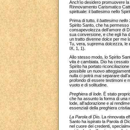
Anch’io desidero promuovere la r
Rinnovamento Carismatico Cattoli
spirituale: il battesimo nello Spir
Prima di tutto, il
battesimo nello 
Spirito Santo, che ha permesso al
consapevolezza dell’amore di Di
sua conversione, e che egli ha 
un tratto divenne dolce per me l
Tu, vera, suprema dolcezza, le es
IX, 1, 1).
Allo stesso modo, lo Spirito San
vita è cambiata. Dio ha cessato d
Spirito ha portato riconciliazione
possibile un nuovo atteggiamento 
nulla ci potrà mai separare dall’
profondo di essere testimoni e 
vuoto e di solitudine.
Preghiera di lode
. È stato propr
che ha assunto la forma di una 
lode, all’adorazione e al rendimen
essenziali della preghiera cristiana
La Parola di Dio
. La rinnovata ef
Santo ha ispirato la Parola di D
nel cuore dei credenti, specialme