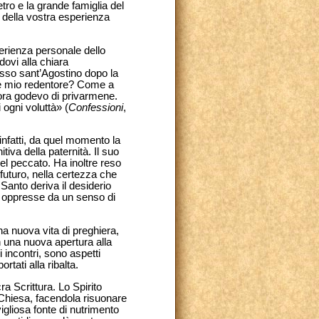
tro e la grande famiglia del
i della vostra esperienza
perienza personale dello
dovi alla chiara
esso sant’Agostino dopo la
e e mio redentore? Come a
 ora godevo di privarmene.
 ogni voluttà» (
Confessioni
,
infatti, da quel momento la
iva della paternità. Il suo
del peccato. Ha inoltre reso
 futuro, nella certezza che
Santo deriva il desiderio
e oppresse da un senso di
na nuova vita di preghiera,
 una nuova apertura alla
i incontri, sono aspetti
ortati alla ribalta.
ra Scrittura. Lo Spirito
 Chiesa, facendola risuonare
igliosa fonte di nutrimento