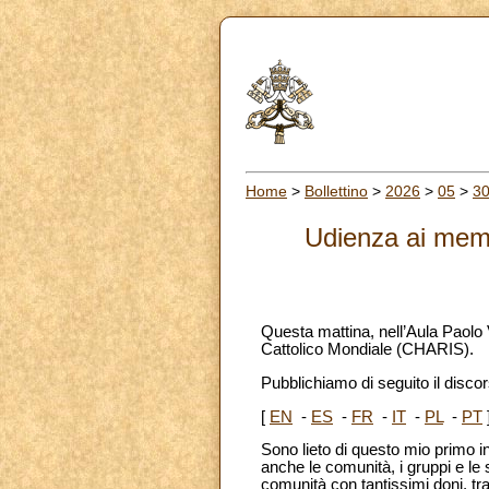
Home
>
Bollettino
>
2026
>
05
>
3
Udienza ai memb
Questa mattina, nell’Aula Paolo
Cattolico Mondiale (CHARIS).
Pubblichiamo di seguito il discors
[
EN
-
ES
-
FR
-
IT
-
PL
-
PT
Sono lieto di questo mio primo i
anche le comunità, i gruppi e le
comunità con tantissimi doni, tra 