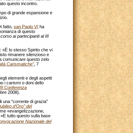
ato questo incontro.
tempo di grande espansione e
izio.
i fatto,
san Paolo VI
ha
monianza di questo
corso ai partecipanti al III
: «È lo stesso Spirito che vi
isto rimanere silenzioso e
 a comunicare questo zelo
nità Carismatiche”
, 7
gli elementi e degli aspetti
o i carismi o doni dello
XIII Conferenza
obre 2008).
 una “corrente di grazia”
ubileo d’Oro” del
 come «evangelizzazione,
 «E tutto questo sulla base
onvocazione Nazionale del