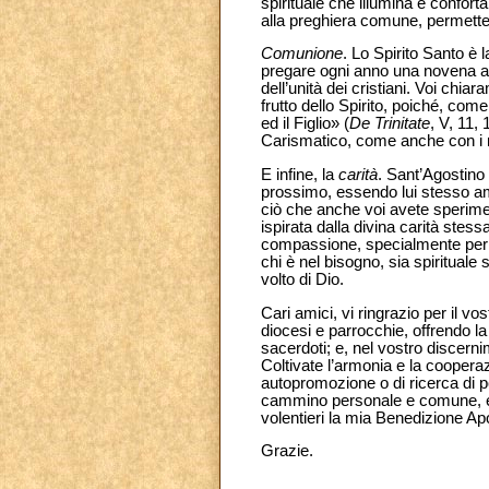
spirituale che illumina e confort
alla preghiera comune, permetten
Comunione
. Lo Spirito Santo è 
pregare ogni anno una novena all
dell’unità dei cristiani. Voi chi
frutto dello Spirito, poiché, com
ed il Figlio» (
De Trinitate
, V, 11,
Carismatico, come anche con i nos
E infine, la
carità
. Sant’Agostino 
prossimo, essendo lui stesso am
ciò che anche voi avete sperimen
ispirata dalla divina carità stess
compassione, specialmente per 
chi è nel bisogno, sia spirituale
volto di Dio.
Cari amici, vi ringrazio per il v
diocesi e parrocchie, offrendo la
sacerdoti; e, nel vostro discern
Coltivate l’armonia e la coopera
autopromozione o di ricerca di p
cammino personale e comune, e l
volentieri la mia Benedizione Ap
Grazie.
__________________________