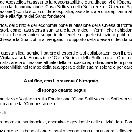
Sede Apostolica ha assunto la responsabilità e cura dirette, vi è l’Oper
e con la denominazione “Casa Sollievo della Sofferenza – Opera di Sa
zione”) con lo scopo di dare ospitalità, assistenza e cura agli ammalati
lità e alla figura del Santo fondatore.
nica, del diritto e dell’economia pone la Missione della Chiesa di front
ettori, come l’assistenza sanitaria e la cura degli infermi, che richiedo
i, anche mediante il supporto dei fedeli e di quelle istituzioni, pubblic
hiesa e la Sua Dottrina, vengano in supporto della stessa o decidano 
 questa sfida, sentito il parere di esperti e altri collaboratori, con il pr
Vigilanza sulla Fondazione “Casa Sollievo della Sofferenza – Opera di
nalizzare la situazione attuale della Fondazione, individuare le miglio
sostenibilità nel tempo della sua opera e della sua missione e per dar
A tal fine, con il presente Chirografo,
dispongo quanto segue
Indirizzo e Vigilanza sulla Fondazione “Casa Sollievo della Sofferenz
guito anche la “Commissione”).
 di
e economica, patrimoniale, operativa e gestionale delle attività della Fo
uzioni che, in base all’analisi svolta, consentano di migliorare l’efficacia