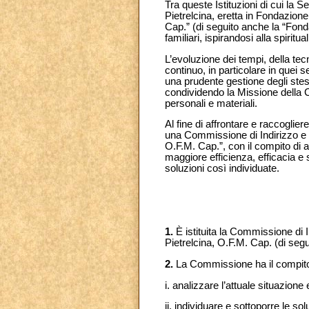
Tra queste Istituzioni di cui la 
Pietrelcina, eretta in Fondazion
Cap.” (di seguito anche la “Fonda
familiari, ispirandosi alla spiritua
L’evoluzione dei tempi, della tec
continuo, in particolare in quei s
una prudente gestione degli stess
condividendo la Missione della C
personali e materiali.
Al fine di affrontare e raccogliere
una Commissione di Indirizzo e 
O.F.M. Cap.”, con il compito di a
maggiore efficienza, efficacia e 
soluzioni così individuate.
1.
È istituita la Commissione di 
Pietrelcina, O.F.M. Cap. (di se
2.
La Commissione ha il compito
i. analizzare l’attuale situazion
ii. individuare e sottoporre le sol