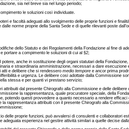
Fondazione, sia nel breve sia nel lungo periodo;
 compimento le soluzioni così individuate.
i e facoltà adeguati allo svolgimento delle proprie funzioni e finalità is
 e dalle norme proprie della Santa Sede e di quelle rilevanti poste dall’
ifiche dello Statuto e dei Regolamenti della Fondazione al fine di ade
e portare a compimento le soluzioni di cui al §2;
il potere, anche in sostituzione degli organi statutari della Fondazione, 
i ordinaria e straordinaria amministrazione, necessari a dare esecuzion
tri atti e delibere che si rendessero
medio tempore
e ancor prima prodr
differibilità e urgenza. Le delibere così adottate dalla Commissione son
della stessa e per quanti vi prestano servizio;
poteri attribuiti dal presente Chirografo alla Commissione e delle deliber
Commissione la rappresentanza, quale procuratore speciale, della Fond
ne, potendo questi provvedere a quanto necessario a rendere efficaci
i e la rappresentanza attribuiti con il presente Chirografo alla Commis
 Commissione;
o delle proprie funzioni, può avvalersi di consulenti e collaboratori est
 adeguata esperienza nel gestire attività similari a quelle decise da