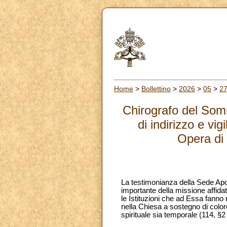
Home
>
Bollettino
>
2026
>
05
>
2
Chirografo del Som
di indirizzo e vi
Opera di 
La testimonianza della Sede Apost
importante della missione affidat
le Istituzioni che ad Essa fanno r
nella Chiesa a sostegno di color
spirituale sia temporale (114, §2