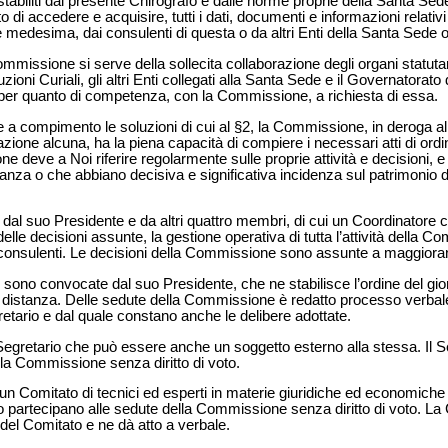
 stabiliti dal presente Chirografo e dalle norme proprie della Santa Sede
tto di accedere e acquisire, tutti i dati, documenti e informazioni relati
e medesima, dai consulenti di questa o da altri Enti della Santa Sede 
 Commissione si serve della sollecita collaborazione degli organi statu
zioni Curiali, gli altri Enti collegati alla Santa Sede e il Governatorato 
per quanto di competenza, con la Commissione, a richiesta di essa.
a compimento le soluzioni di cui al §2, la Commissione, in deroga al
ione alcuna, ha la piena capacità di compiere i necessari atti di ordin
deve a Noi riferire regolarmente sulle proprie attività e decisioni,
ortanza o che abbiano decisiva e significativa incidenza sul patrimonio
 suo Presidente e da altri quattro membri, di cui un Coordinatore che
e decisioni assunte, la gestione operativa di tutta l’attività della Co
 consulenti. Le decisioni della Commissione sono assunte a maggiora
ono convocate dal suo Presidente, che ne stabilisce l’ordine del gio
istanza. Delle sedute della Commissione è redatto processo verbale 
retario e dal quale constano anche le delibere adottate.
etario che può essere anche un soggetto esterno alla stessa. Il Seg
lla Commissione senza diritto di voto.
 Comitato di tecnici ed esperti in materie giuridiche ed economiche c
 partecipano alle sedute della Commissione senza diritto di voto. L
 del Comitato e ne dà atto a verbale.