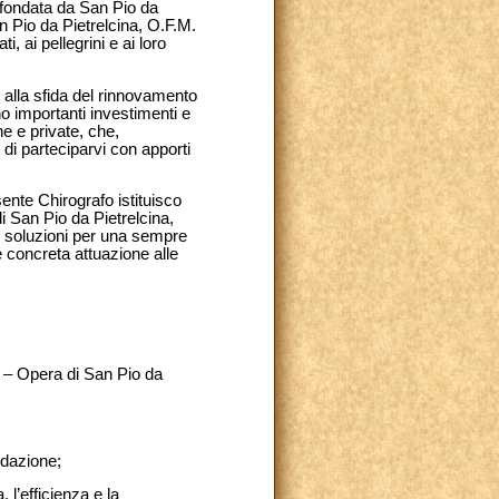
a fondata da San Pio da
n Pio da Pietrelcina, O.F.M.
, ai pellegrini e ai loro
e alla sfida del rinnovamento
no importanti investimenti e
he e private, che,
di parteciparvi con apporti
esente Chirografo istituisco
 San Pio da Pietrelcina,
ri soluzioni per una sempre
e concreta attuazione alle
a – Opera di San Pio da
ndazione;
, l’efficienza e la