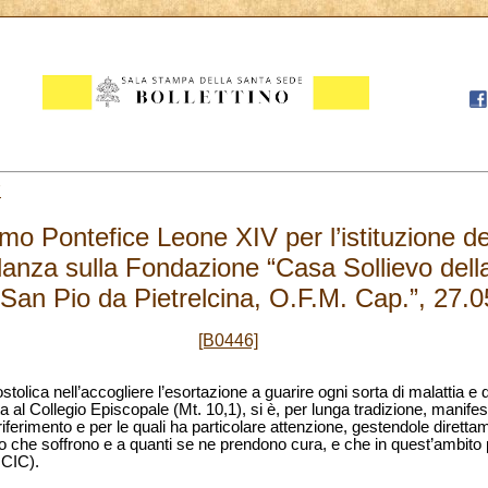
7
mo Pontefice Leone XIV per l’istituzione 
gilanza sulla Fondazione “Casa Sollievo del
San Pio da Pietrelcina, O.F.M. Cap.”, 27.
[B0446]
olica nell’accogliere l’esortazione a guarire ogni sorta di malattia e d
a al Collegio Episcopale (Mt. 10,1), si è, per lunga tradizione, manifes
iferimento e per le quali ha particolare attenzione, gestendole direttame
o che soffrono e a quanti se ne prendono cura, e che in quest’ambito 
 CIC).