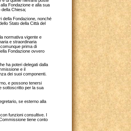
 e di quelle rilevanti poste
vi alla Fondazione e alla sua
o della Chiesa;
tari della Fondazione, nonché
dello Stato della Città del
la normativa vigente e
aria e straordinaria
 e comunque prima di
 della Fondazione ovvero
 ha poteri delegati dalla
mmissione e il
nza dei suoi componenti.
rno, e possono tenersi
sottoscritto per la sua
retario, se esterno alla
on funzioni consultive. I
a Commissione tiene conto