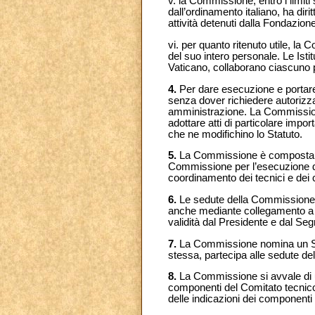
v. la Commissione, entro i limiti
dall’ordinamento italiano, ha diri
attività detenuti dalla Fondazion
vi. per quanto ritenuto utile, la
del suo intero personale. Le Istitu
Vaticano, collaborano ciascuno 
4.
Per dare esecuzione e portare 
senza dover richiedere autorizzaz
amministrazione. La Commissione 
adottare atti di particolare imp
che ne modifichino lo Statuto.
5.
La Commissione è composta dal
Commissione per l’esecuzione dell
coordinamento dei tecnici e dei
6.
Le sedute della Commissione s
anche mediante collegamento a d
validità dal Presidente e dal Seg
7.
La Commissione nomina un Segr
stessa, partecipa alle sedute de
8.
La Commissione si avvale di un
componenti del Comitato tecnico
delle indicazioni dei componenti