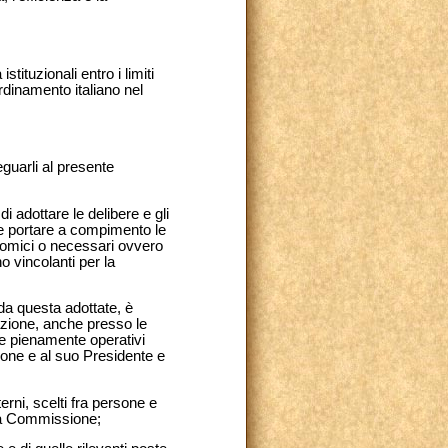
tituzionali entro i limiti
ordinamento italiano nel
guarli al presente
di adottare le delibere e gli
e e portare a compimento le
omici o necessari ovvero
o vincolanti per la
e da questa adottate, è
azione, anche presso le
 e pienamente operativi
sione e al suo Presidente e
erni, scelti fra persone e
lla Commissione;