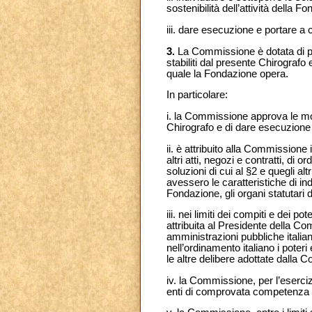
sostenibilità dell’attività della 
iii. dare esecuzione e portare a
3.
La Commissione è dotata di poter
stabiliti dal presente Chirografo
quale la Fondazione opera.
In particolare:
i. la Commissione approva le mod
Chirografo e di dare esecuzione 
ii. è attribuito alla Commissione 
altri atti, negozi e contratti, d
soluzioni di cui al §2 e quegli al
avessero le caratteristiche di in
Fondazione, gli organi statutari 
iii. nei limiti dei compiti e dei 
attribuita al Presidente della 
amministrazioni pubbliche italia
nell’ordinamento italiano i poter
le altre delibere adottate dalla
iv. la Commissione, per l’esercizi
enti di comprovata competenza e