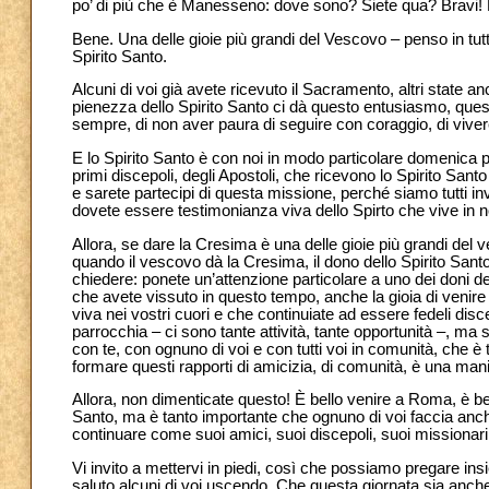
po’ di più che è Manesseno: dove sono? Siete qua? Bravi! Ma
Bene. Una delle gioie più grandi del Vescovo – penso in tutt
Spirito Santo.
Alcuni di voi già avete ricevuto il Sacramento, altri state
pienezza dello Spirito Santo ci dà questo entusiasmo, quest
sempre, di non aver paura di seguire con coraggio, di viver
E lo Spirito Santo è con noi in modo particolare domenica p
primi discepoli, degli Apostoli, che ricevono lo Spirito Santo
e sarete partecipi di questa missione, perché siamo tutti invi
dovete essere testimonianza viva dello Spirto che vive in n
Allora, se dare la Cresima è una delle gioie più grandi del 
quando il vescovo dà la Cresima, il dono dello Spirito Santo
chiedere: ponete un’attenzione particolare a uno dei doni d
che avete vissuto in questo tempo, anche la gioia di venir
viva nei vostri cuori e che continuiate ad essere fedeli disc
parrocchia – ci sono tante attività, tante opportunità –, ma
con te, con ognuno di voi e con tutti voi in comunità, che è
formare questi rapporti di amicizia, di comunità, è una ma
Allora, non dimenticate questo! È bello venire a Roma, è bel
Santo, ma è tanto importante che ognuno di voi faccia an
continuare come suoi amici, suoi discepoli, suoi missionari 
Vi invito a mettervi in piedi, così che possiamo pregare in
saluto alcuni di voi uscendo. Che questa giornata sia anch