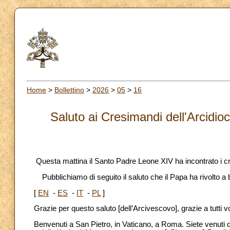
Home
>
Bollettino
>
2026
>
05
>
16
Saluto ai Cresimandi dell'Arcidio
Questa mattina il Santo Padre Leone XIV ha incontrato i cr
Pubblichiamo di seguito il saluto che il Papa ha rivolto a b
[
EN
-
ES
-
IT
-
PL
]
Grazie per questo saluto [dell’Arcivescovo], grazie a tutti v
Benvenuti a San Pietro, in Vaticano, a Roma. Siete venuti