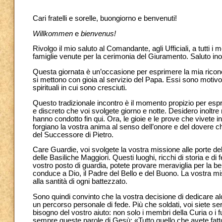
Cari fratelli e sorelle, buongiorno e benvenuti!
Willkommen
e
bienvenus!
Rivolgo il mio saluto al Comandante, agli Ufficiali, a tutti i
famiglie venute per la cerimonia del Giuramento. Saluto inoltre
Questa giornata è un’occasione per esprimere la mia ricono
si mettono con gioia al servizio del Papa. Essi sono motivo d
spirituali in cui sono cresciuti.
Questo tradizionale incontro è il momento propizio per esprim
e discreto che voi svolgete giorno e notte. Desidero inoltr
hanno condotto fin qui. Ora, le gioie e le prove che vivete i
forgiano la vostra anima al senso dell’onore e del dovere che
del Successore di Pietro.
Care Guardie, voi svolgete la vostra missione alle porte de
delle Basiliche Maggiori. Questi luoghi, ricchi di storia e di f
vostro posto di guardia, potete provare meraviglia per la be
conduce a Dio, il Padre del Bello e del Buono. La vostra miss
alla santità di ogni battezzato.
Sono quindi convinto che la vostra decisione di dedicare alc
un percorso personale di fede. Più che soldati, voi siete se
bisogno del vostro aiuto: non solo i membri della Curia o i fun
sempre queste parole di Gesù: «Tutto quello che avete fatto a 