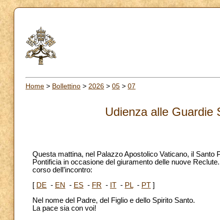
Home
>
Bollettino
>
2026
>
05
>
07
Udienza alle Guardie S
Questa mattina, nel Palazzo Apostolico Vaticano, il Santo 
Pontificia in occasione del giuramento delle nuove Reclute. 
corso dell’incontro:
[
DE
-
EN
-
ES
-
FR
-
IT
-
PL
-
PT
]
Nel nome del Padre, del Figlio e dello Spirito Santo.
La pace sia con voi!