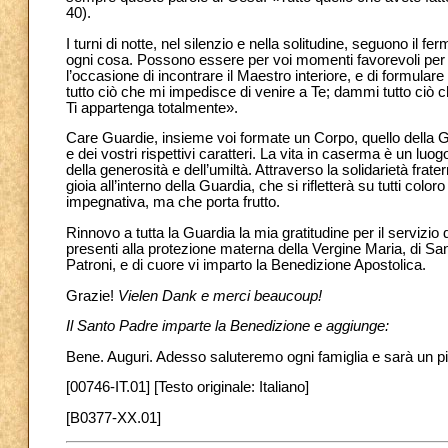
40).
I turni di notte, nel silenzio e nella solitudine, seguono il fe
ogni cosa. Possono essere per voi momenti favorevoli per nu
l’occasione di incontrare il Maestro interiore, e di formular
tutto ciò che mi impedisce di venire a Te; dammi tutto ciò 
Ti appartenga totalmente».
Care Guardie, insieme voi formate un Corpo, quello della Guar
e dei vostri rispettivi caratteri. La vita in caserma è un luo
della generosità e dell’umiltà. Attraverso la solidarietà frate
gioia all’interno della Guardia, che si rifletterà su tutti co
impegnativa, ma che porta frutto.
Rinnovo a tutta la Guardia la mia gratitudine per il servizio 
presenti alla protezione materna della Vergine Maria, di Sa
Patroni, e di cuore vi imparto la Benedizione Apostolica.
Grazie!
Vielen Dank e merci beaucoup!
Il Santo Padre imparte la Benedizione e aggiunge:
Bene. Auguri. Adesso saluteremo ogni famiglia e sarà un pi
[00746-IT.01] [Testo originale: Italiano]
[B0377-XX.01]