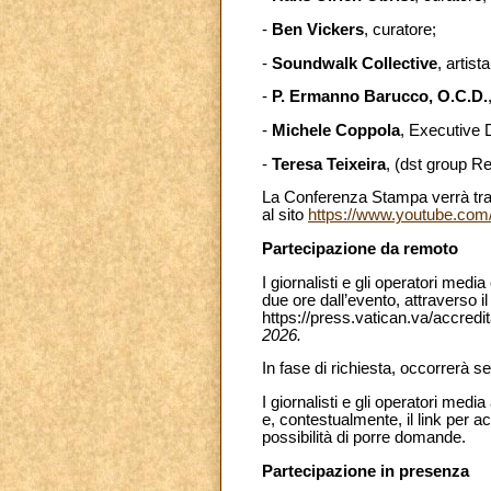
-
Ben Vickers
, curatore;
-
Soundwalk Collective
, artista
-
P. Ermanno Barucco, O.C.D.
-
Michele Coppola
, Executive D
-
Teresa Teixeira
, (dst group R
La Conferenza Stampa verrà tra
al sito
https://www.youtube.com
Partecipazione da remoto
I giornalisti e gli operatori me
due ore dall’evento, attraverso i
https://press.vatican.va/accredi
2026.
In fase di richiesta, occorrerà s
I giornalisti e gli operatori me
e, contestualmente, il link per 
possibilità di porre domande.
Partecipazione in presenza