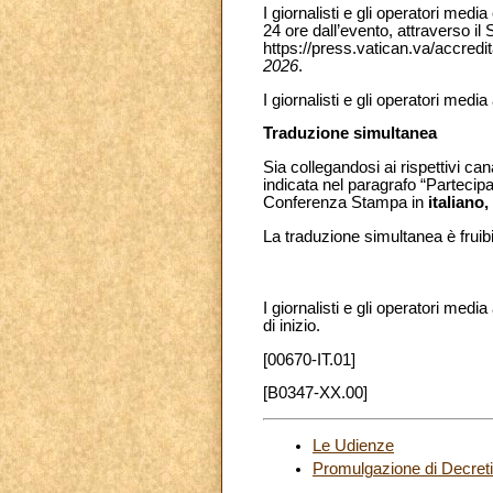
I giornalisti e gli operatori me
24 ore dall’evento, attraverso il
https://press.vatican.va/accredi
2026
.
I giornalisti e gli operatori me
Traduzione simultanea
Sia collegandosi ai rispettivi can
indicata nel paragrafo “Partecip
Conferenza Stampa in
italiano,
La traduzione simultanea è frui
I giornalisti e gli operatori medi
di inizio.
[00670-IT.01]
[B0347-XX.00]
Le Udienze
Promulgazione di Decreti