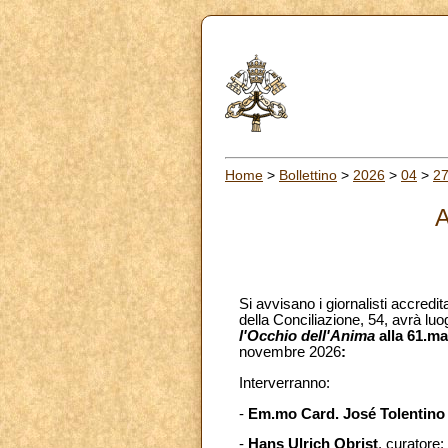
Home
>
Bollettino
>
2026
>
04
>
2
A
Si avvisano i giornalisti accredit
della Conciliazione, 54, avrà luo
l'Occhio dell'Anima
alla 61.ma
novembre 2026
:
Interverranno:
-
Em.mo Card. José Tolentin
-
Hans Ulrich Obrist
, curatore;