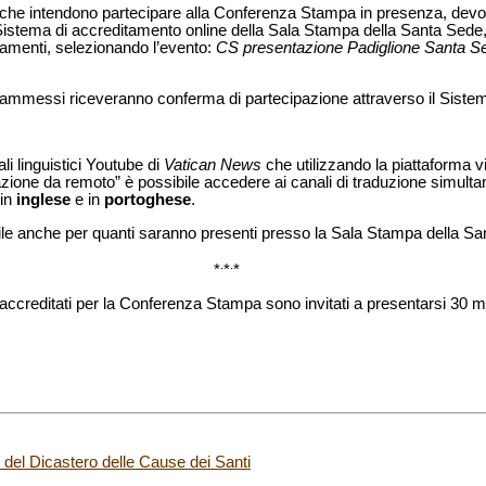
dia che intendono partecipare alla Conferenza Stampa in presenza, devon
 Sistema di accreditamento online della Sala Stampa della Santa Sede, 
tamenti, selezionando l’evento:
CS presentazione Padiglione Santa Se
dia ammessi riceveranno conferma di partecipazione attraverso il Siste
ali linguistici Youtube di
Vatican News
che utilizzando la piattaforma v
azione da remoto” è possibile accedere ai canali di traduzione simulta
in
inglese
e in
portoghese
.
bile anche per quanti saranno presenti presso la Sala Stampa della Sa
.
.
*
*
*
a accreditati per la Conferenza Stampa sono invitati a presentarsi 30 min
 del Dicastero delle Cause dei Santi