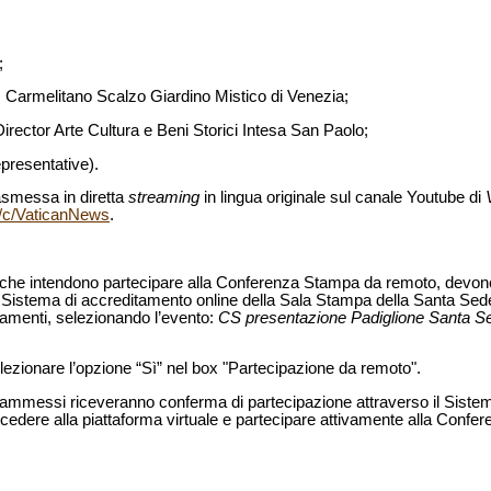
;
, Carmelitano Scalzo Giardino Mistico di Venezia;
irector Arte Cultura e Beni Storici Intesa San Paolo;
epresentative).
smessa in diretta
streaming
in lingua originale sul canale Youtube di
/c/VaticanNews
.
dia che intendono partecipare alla Conferenza Stampa da remoto, devono 
l Sistema di accreditamento online della Sala Stampa della Santa Sede,
tamenti, selezionando l’evento:
CS presentazione Padiglione Santa Se
elezionare l’opzione “Sì” nel box "Partecipazione da remoto".
dia ammessi riceveranno conferma di partecipazione attraverso il Siste
accedere alla piattaforma virtuale e partecipare attivamente alla Conf