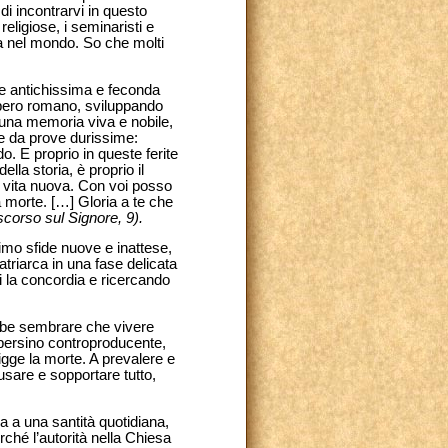
di incontrarvi in questo
religiose, i seminaristi e
rsa nel mondo. So che molti
ne antichissima e feconda
Impero romano, sviluppando
di una memoria viva e nobile,
he da prove durissime:
o. E proprio in queste ferite
lla storia, è proprio il
i vita nuova. Con voi posso
a morte. […] Gloria a te che
scorso sul Signore, 9).
nimo sfide nuove e inattese,
atriarca in una fase delicata
i la concordia e ricercando
rebbe sembrare che vivere
a persino controproducente,
igge la morte. A prevalere e
usare e sopportare tutto,
a a una santità quotidiana,
ché l’autorità nella Chiesa