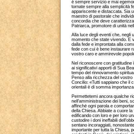
è sempre servizio e mai egemoni
tornate sempre alla semplicità fe
appariscente e distaccata. Sia u
maestro di pastorale che individui
concordia che deve caratterizzar
Patriarca, promotore di unità nel
Alla luce degli eventi che, negli
momento che state vivendo. E vorr
dalla fede e improntata alla comun
fede con cui è bene instaurare r
vostro caro e ammirevole popolo,
Nel riconoscere con gratitudine i
ai significativi apporti di Sua Be
tempo del rinnovamento spiritual
Penso alla ricchezza del vostro p
Concilio: «Tutti sappiano che il 
orientali è di somma importanza p
Permettetemi ancora qualche ric
nell’amministrazione dei beni, so
affinché ogni parola e comporta
della Chiesa. Abbiate a cuore la 
edificando con loro e per loro un
custodire i doni ineffabili dell’o
sentano incoraggiati, nonostante t
importante per tutta la Chiesa, pe