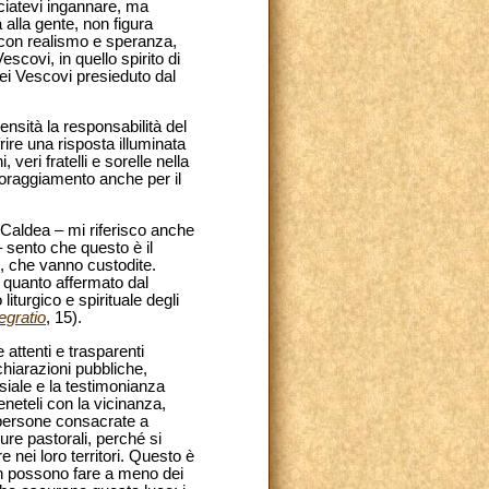
ciatevi ingannare, ma
 alla gente, non figura
à con realismo e speranza,
scovi, in quello spirito di
ei Vescovi presieduto dal
ensità la responsabilità del
rire una risposta illuminata
veri fratelli e sorelle nella
coraggiamento anche per il
a Caldea – mi riferisco anche
 – sento che questo è il
i, che vanno custodite.
a quanto affermato dal
iturgico e spirituale degli
egratio
, 15).
attenti e trasparenti
ichiarazioni pubbliche,
iale e la testimonianza
eneteli con la vicinanza,
e persone consacrate a
cure pastorali, perché si
 nei loro territori. Questo è
 possono fare a meno dei