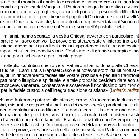
a. E se il mondo o il contesto circostante inducessero a ciò, non las
conda e profetica del Vangelo. Il Patriarca sia guida autentica e vicina
omo radicato nella preghiera, capace di portare il peso delle difficolt
 cammini concreti per il bene del popolo di Dio insieme con i fratelli Ve
e una Chiesa patriarcale, la cui autorità è rappresentata dal Sinodo d
la carità, in piena coesione col Successore dell’Apostolo Pietro.
 ultimi anni, hanno segnato la vostra Chiesa, avverto con particolare int
ei dirvi: sono con voi. Le prove che attraversate vi interpellino a off
ione, anche nei riguardi dei cristiani appartenenti ad altre confessioni, 
apporti di autentica condivisione. Così sarete di grande esempio e in
 che porto nel cuore e per il quale prego.
 molteplici contributi che i diversi Patriarchi hanno donato alla Chies
atitudine il Card. Louis Raphaël Sako e ai notevoli sforzi da lui profusi
e, di un rinnovamento fedele alle vostre preziose e peculiari tradizion
atrimonio liturgico e spirituale, e a tale proposito desidero dare eco 
conoscere, venerare, conservare e sostenere il ricchissimo patrimonio l
er la fedele custodia dell’integra tradizione cristiana» (
Unitatis redint
hiamo fraterno e paterno allo stesso tempo. Vi raccomando di essere 
bri, misurati e responsabili nell’uso dei
mass-media
, prudenti nelle d
mento contribuisca a edificare — e non a ferire — la comunione eccles
formazione dei presbiteri, vostri primi collaboratori nel ministero: sost
a fraternità concreta e tangibile. E aiutate, anzitutto con l’esempio, l
bbedienza e della castità. Accompagnate i fedeli laici, provvedendoli di 
utte le prove, a restare saldi nella fede ricevuta dai Padri e a rimanere
rché le regioni in cui è sorta la luce della fede –
orientale lumen –
non