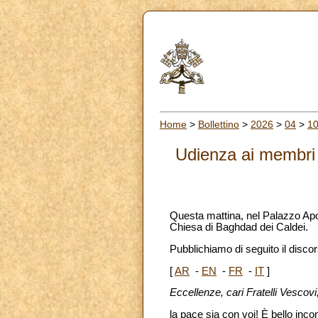
Home
>
Bollettino
>
2026
>
04
>
1
Udienza ai membri 
Questa mattina, nel Palazzo Apo
Chiesa di Baghdad dei Caldei.
Pubblichiamo di seguito il discors
[
AR
-
EN
-
FR
-
IT
]
Eccellenze, cari Fratelli Vescovi
la pace sia con voi! È bello inc