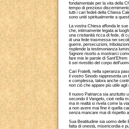
fondamentale per la vita della Ch
tempo di prezioso discernimento ec
tutti i cari fedeli della Chiesa 
sono uniti spiritualmente a que
La vostra Chiesa affonda le sue 
che, intimamente legata ai luoghi
una cristianità ricca di fede, di c
di una fede trasmessa nei secoli
guerre, persecuzioni, tribolazion
risplende la testimonianza lumino
Signore risorto a mostrarci come
fare mie le parole di Sant’Efrem 
ti sei rivestito del corpo dell’uo
Cari Fratelli, nella speranza pas
il vostro Sinodo rappresenta un t
e complessa, talora anche controv
non ciò che appare più utile agl
Il nuovo Patriarca sia anzitutto
secondo il Vangelo, cioè nella mi
ma in realtà si rivela come la vi
a non avere mai fine è quella car
senza mancare mai di rispetto a
Sua Beatitudine sia uomo delle B
fatta di onestà, misericordia e 