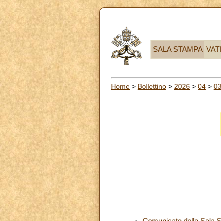
SALA STAMPA
VAT
Home
>
Bollettino
>
2026
>
04
>
0
Comunicato della Sala St