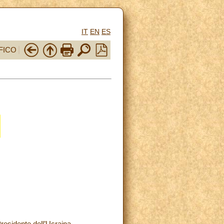
IT
EN
ES
FICO
residente dell’Ucraina