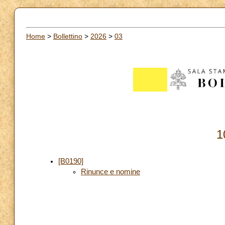
Home
>
Bollettino
>
2026
>
03
1
[B0190]
Rinunce e nomine