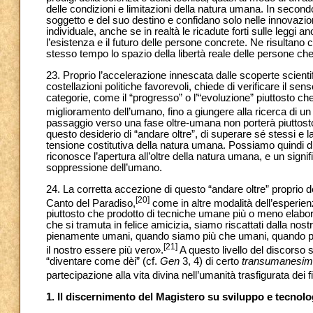
delle condizioni e limitazioni della natura umana. In secondo
soggetto e del suo destino e confidano solo nelle innovazio
individuale, anche se in realtà le ricadute forti sulle legg
l’esistenza e il futuro delle persone concrete. Ne risultano
stesso tempo lo spazio della libertà reale delle persone ch
23. Proprio l’accelerazione innescata dalle scoperte scient
costellazioni politiche favorevoli, chiede di verificare il sen
categorie, come il “progresso” o l’“evoluzione” piuttosto che 
miglioramento dell’umano, fino a giungere alla ricerca di u
passaggio verso una fase oltre-umana non porterà piuttos
questo desiderio di “andare oltre”, di superare sé stessi 
tensione costitutiva della natura umana. Possiamo quindi dis
riconosce l’apertura all’oltre della natura umana, e un signi
soppressione dell’umano.
24. La corretta accezione di questo “andare oltre” proprio 
[20]
Canto del Paradiso,
come in altre modalità dell’esperienz
piuttosto che prodotto di tecniche umane più o meno elabora
che si tramuta in felice amicizia, siamo riscattati dalla nos
pienamente umani, quando siamo più che umani, quando perm
[21]
il nostro essere più vero».
A questo livello del discorso s
“diventare come dèi” (cf.
Gen
3, 4) di certo
transumanesi
partecipazione alla vita divina nell’umanità trasfigurata dei fig
1. Il discernimento del Magistero su sviluppo e tecnolo