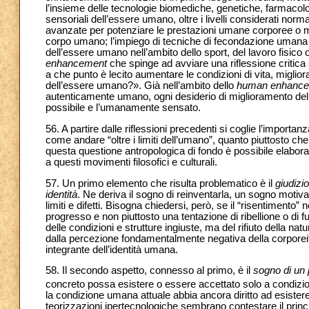
l’insieme delle tecnologie biomediche, genetiche, farmacolog
sensoriali dell’essere umano, oltre i livelli considerati norm
avanzate per potenziare le prestazioni umane corporee o men
corpo umano; l’impiego di tecniche di fecondazione umana art
dell’essere umano nell’ambito dello sport, del lavoro fisico o
enhancement
che spinge ad avviare una riflessione critica
a che punto è lecito aumentare le condizioni di vita, miglio
dell’essere umano?». Già nell’ambito dello
human enhanc
autenticamente umano, ogni desiderio di miglioramento del
possibile e l’umanamente sensato.
56. A partire dalle riflessioni precedenti si coglie l’importa
come andare “oltre i limiti dell’umano”, quanto piuttosto c
questa questione antropologica di fondo è possibile elaborare
a questi movimenti filosofici e culturali.
57. Un primo elemento che risulta problematico è il
giudizi
identità
. Ne deriva il sogno di reinventarla, un sogno motiva
limiti e difetti. Bisogna chiedersi, però, se il “risentimento”
progresso e non piuttosto una tentazione di ribellione o di f
delle condizioni e strutture ingiuste, ma del rifiuto della na
dalla percezione fondamentalmente negativa della corporei
integrante dell’identità umana.
58. Il secondo aspetto, connesso al primo, è il
sogno di un p
concreto possa esistere o essere accettato solo a condizio
la condizione umana attuale abbia ancora diritto ad esistere 
teorizzazioni ipertecnologiche sembrano contestare il princi