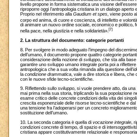
livello propone in forma sistematica una visione dell’essere
riproporre oggi l’antropologia cristiana in un dialogo aperto 
Proprio nel riferimento alla
Gaudium et spes
, viene posto a
corpo ed anima, di cuore e coscienza, di intelletto e volont
di animare un nuovo ordine sociale, economico e politico, fo
[7]
nella pace, nella giustizia e nella solidarietà».
2. La struttura del documento: categorie portanti
8. Per svolgere in modo adeguato l’impegno del discernimento 
dell’umano, il documento propone quattro categorie portanti, 
considerazione della nozione di
sviluppo,
che sta alla base 
garantire uno sviluppo umano integrale porta poi a riflettere
antropologica che a sua volta rimanda alla questione dell’
i
la
condizione drammatica
, vale a dire storica e libera, ch
con le nuove sfide tecno-scientifiche.
9. Riflettendo sullo
sviluppo
, si vuole prendere atto, da un
mai prima nella sua storia, triplicando la sua popolazione nel
esame critico delle concrete condizioni della vita dei singo
crescita esponenziale delle risorse tecno-scientifiche e dal lo
una tensione fra l’adoperarsi per un concreto miglioramento d
sostituzione dell’umano.
10. La seconda categoria è quella di
vocazione integrale
, 
condizioni concrete di tempo, di spazio e di intersoggettiv
cristiana appare costitutivamente relazionale e responsoria