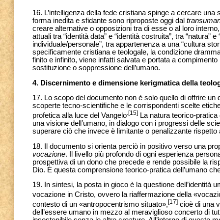
16. L’intelligenza della fede cristiana spinge a cercare una 
forma inedita e sfidante sono riproposte oggi dal
transuma
creare alternative o opposizioni tra di esse o al loro intern
attuali tra “identità data” e “identità costruita”, tra “natura
individuale/personale”, tra appartenenza a una “cultura sto
specificamente cristiana e teologale, la condizione drammat
finito e infinito, viene infatti salvata e portata a compimen
sostituzione o soppressione dell’umano.
4. Discernimento e dimensione kerigmatica della teolog
17. Lo scopo del documento non è solo quello di offrire un 
scoperte tecno-scientifiche e le corrispondenti scelte etic
.[15]
profetica alla luce del Vangelo
La natura teorico-pratica 
una visione dell’umano, in dialogo con i progressi delle scie
superare ciò che invece è limitante o penalizzante rispetto 
18. Il documento si orienta perciò in positivo verso una pr
vocazione
. Il livello più profondo di ogni esperienza person
prospettiva di un dono che precede e rende possibile la ris
Dio. È questa comprensione teorico-pratica dell’umano che l
19. In sintesi, la posta in gioco è la questione dell’identità 
vocazione in Cristo, ovvero la riaffermazione della «vocazi
[17]
contesto di un «antropocentrismo situato»,
cioè di una v
dell’essere umano in mezzo al meraviglioso concerto di tutti