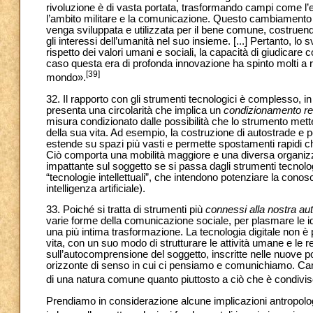
rivoluzione è di vasta portata, trasformando campi come l’edu
l’ambito militare e la comunicazione. Questo cambiamento 
venga sviluppata e utilizzata per il bene comune, costruen
gli interessi dell’umanità nel suo insieme. [...] Pertanto, lo
rispetto dei valori umani e sociali, la capacità di giudicare
caso questa era di profonda innovazione ha spinto molti a ri
[39]
mondo».
32. Il rapporto con gli strumenti tecnologici è complesso, i
presenta una circolarità che implica un
condizionamento re
misura condizionato dalle possibilità che lo strumento met
della sua vita. Ad esempio, la costruzione di autostrade e p
estende su spazi più vasti e permette spostamenti rapidi ch
Ciò comporta una mobilità maggiore e una diversa organizza
impattante sul soggetto se si passa dagli strumenti tecnolog
“tecnologie intellettuali”, che intendono potenziare la con
intelligenza artificiale).
33. Poiché si tratta di strumenti più
connessi alla nostra a
varie forme della comunicazione sociale, per plasmare le ident
una più intima trasformazione. La tecnologia digitale non è
vita, con un suo modo di strutturare le attività umane e le r
sull’autocomprensione del soggetto, inscritte nelle nuove p
orizzonte di senso in cui ci pensiamo e comunichiamo. Cam
di una natura comune quanto piuttosto a ciò che è condivis
Prendiamo in considerazione alcune implicazioni antropolog