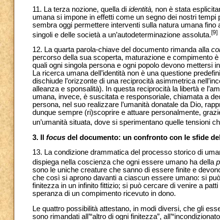
11. La terza nozione, quella di
identità,
non è stata esplicit
umana si impone in effetti come un segno dei nostri tempi p
sembra oggi permettere interventi sulla natura umana fino a
[9]
singoli e delle società a un’autodeterminazione assoluta.
12. La quarta parola-chiave del documento rimanda alla
co
percorso della sua scoperta, maturazione e compimento è c
quali ogni singola persona e ogni popolo devono mettersi i
La ricerca umana dell’identità non è una questione predefinit
dischiude l’orizzonte di una reciprocità asimmetrica nell’inc
alleanza e sponsalità).
In questa reciprocità la libertà e l’am
umana, invece, è suscitata e responsoriale, chiamata a deci
persona, nel suo realizzare l’umanità donatale da Dio, rapp
dunque sempre (ri)scoprire e attuare personalmente, grazie 
un’umanità situata, dove si sperimentano quelle tensioni c
3. Il
focus
del documento: un confronto con le sfide de
13. La condizione drammatica del processo storico di umani
dispiega nella coscienza che ogni essere umano ha della
p
sono le uniche creature che sanno di essere finite e devono
che così si aprono davanti a ciascun essere umano: si può te
finitezza in un infinito fittizio; si può cercare di venire a patt
speranza di un compimento ricevuto in dono.
Le quattro possibilità attestano, in modi diversi, che gli 
sono rimandati all’“altro di ogni finitezza”, all’“incondizio