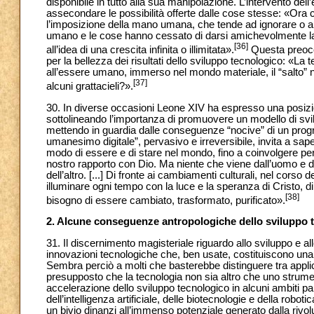
disponibile in tutto alla sua manipolazione. L’intervento de
assecondare le possibilità offerte dalle cose stesse: «Ora c
l’imposizione della mano umana, che tende ad ignorare o a d
umano e le cose hanno cessato di darsi amichevolmente la
[36]
all’idea di una crescita infinita o illimitata».
Questa preocc
per la bellezza dei risultati dello sviluppo tecnologico: «La
all’essere umano, immerso nel mondo materiale, il “salto” ne
[37]
alcuni grattacieli?».
30. In diverse occasioni Leone XIV ha espresso una posizione
sottolineando l’importanza di promuovere un modello di svi
mettendo in guardia dalle conseguenze “nocive” di un progre
umanesimo digitale”, pervasivo e irreversibile, invita a sape
modo di essere e di stare nel mondo, fino a coinvolgere persi
nostro rapporto con Dio. Ma niente che viene dall’uomo e da
dell’altro. [...] Di fronte ai cambiamenti culturali, nel cors
illuminare ogni tempo con la luce e la speranza di Cristo,
[38]
bisogno di essere cambiato, trasformato, purificato».
2. Alcune conseguenze antropologiche dello sviluppo 
31. Il discernimento magisteriale riguardo allo sviluppo e al
innovazioni tecnologiche che, ben usate, costituiscono una gr
Sembra perciò a molti che basterebbe distinguere tra applic
presupposto che la tecnologia non sia altro che uno strum
accelerazione dello sviluppo tecnologico in alcuni ambiti pa
dell’intelligenza artificiale, delle biotecnologie e della rob
un bivio dinanzi all’immenso potenziale generato dalla rivoluz