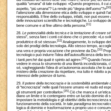
qualità “umana” di tale sviluppo: «Questo progresso, il cui a
[30]
aspetto, “più umana”? La rende più “degna dell’uomo”?»
l’attenzione alla dimensione etica dello sviluppo e quindi l’at
responsabilità. Il fine dello sviluppo, infatti, non può esser
delle innovazioni scientifiche e tecnologiche. Lo sviluppo
[31]
bene comune e al fine ultimo della persona.
28.
Le potenzialità della tecnica e la tentazione di creare sé
stessi”, senza fare i conti col dono che ci precede: «Lo sv
[32]
produttrice di sé stessa».
Analogamente, lo sviluppo dei p
solo dei prodigi della tecnologia. Allo stesso tempo, accogli
[33]
una vera e propria vocazione che proviene da Dio.
Propr
tecnologico può indurre l’idea dell’autosufficienza della te
[34]
i tanti
perché
dai quali è spinto ad agire».
Quando l’esser
vedere in essa lo strumento di una libertà incondizionata, ch
sé, vagheggiando l’idea di un’autonomia assoluta che lo auto
mistero della creazione da rispettare, ma tutto è ridotto a pu
interessi delle potenze di turno.
29.
Il potere della tecnocrazia e la sostenibilità ambientale 
di “tecnocrazia” nelle quali l’essere umano «è nudo ed esp
[35]
gli strumenti per controllarlo».
Ciò che manca è un’etica a
diano un limite e lo contengano entro un lucido dominio di s
impostare la metodologia e gli obiettivi della tecnoscienza 
funzionamento della società. In tale
paradigma tecnocratic
logica di dominio e trasformazione a proprio uso e consumo.