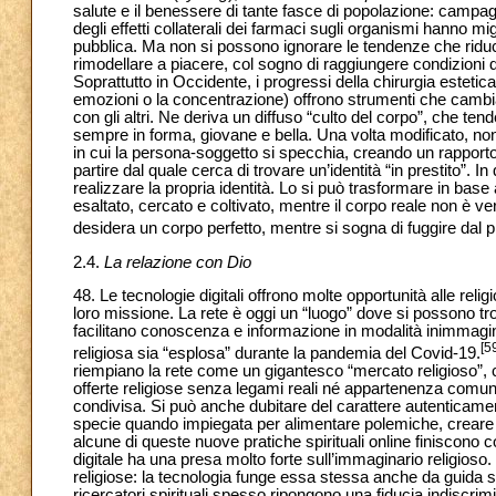
salute e il benessere di tante fasce di popolazione: campagn
degli effetti collaterali dei farmaci sugli organismi hanno mig
pubblica. Ma non si possono ignorare le tendenze che riduc
rimodellare a piacere, col sogno di raggiungere condizioni d
Soprattutto in Occidente, i progressi della chirurgia esteti
emozioni o la concentrazione) offrono strumenti che cambian
con gli altri. Ne deriva un diffuso “culto del corpo”, che te
sempre in forma, giovane e bella. Una volta modificato, non
in cui la persona-soggetto si specchia, creando un rapporto
partire dal quale cerca di trovare un’identità “in prestito”.
realizzare la propria identità. Lo si può trasformare in base
esaltato, cercato e coltivato, mentre il corpo reale non è v
desidera un corpo perfetto, mentre si sogna di fuggire dal pr
2.4.
La relazione con Dio
48. Le tecnologie digitali offrono molte opportunità alle reli
loro missione. La rete è oggi un “luogo” dove si possono trov
facilitano conoscenza e informazione in modalità inimmagi
[5
religiosa sia “esplosa” durante la pandemia del Covid-19.
riempiano la rete come un gigantesco “mercato religioso”, 
offerte religiose senza legami reali né appartenenza comunita
condivisa. Si può anche dubitare del carattere autenticamen
specie quando impiegata per alimentare polemiche, creare di
alcune di queste nuove pratiche spirituali online finiscono
digitale ha una presa molto forte sull’immaginario religioso.
religiose: la tecnologia funge essa stessa anche da guida spiri
ricercatori spirituali spesso ripongono una fiducia indiscrim