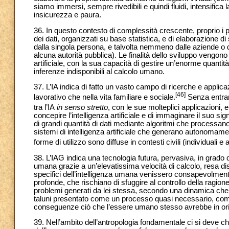
siamo immersi, sempre rivedibili e quindi fluidi, intensific
insicurezza e paura.
36. In questo contesto di complessità crescente, proprio i p
dei dati, organizzati su base statistica, e di elaborazione di
dalla singola persona, e talvolta nemmeno dalle aziende o da
alcuna autorità pubblica). Le finalità dello sviluppo vengono 
artificiale, con la sua capacità di gestire un’enorme quantit
inferenze indisponibili al calcolo umano.
37. L’IA indica di fatto un vasto campo di ricerche e applicaz
[46]
lavorativo che nella vita familiare e sociale.
Senza entrare 
tra l’IA
in senso stretto
, con le sue molteplici applicazioni, e
concepire l’intelligenza artificiale e di immaginare il suo sig
di grandi quantità di dati mediante algoritmi che processano
sistemi di intelligenza artificiale che generano autonomamen
forme di utilizzo sono diffuse in contesti civili (individuali e 
38. L’IAG indica una tecnologia futura, pervasiva, in grado di 
umana grazie a un’elevatissima velocità di calcolo, resa disp
specifici dell’intelligenza umana venissero consapevolmen
profonde, che rischiano di sfuggire al controllo della ragion
problemi generati da lei stessa, secondo una dinamica che 
taluni presentato come un processo quasi necessario, come
conseguenze ciò che l’essere umano stesso avrebbe in ori
39. Nell’ambito dell’antropologia fondamentale ci si deve