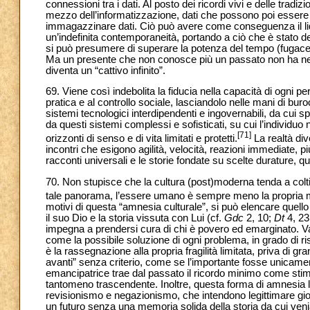
connessioni tra i dati. Al posto dei ricordi vivi e delle tradizi
mezzo dell’informatizzazione, dati che possono poi essere 
immagazzinare dati. Ciò può avere come conseguenza il liqu
un’indefinita contemporaneità, portando a ciò che è stato 
si può presumere di superare la potenza del tempo (fugace e
Ma un presente che non conosce più un passato non ha nemm
diventa un “cattivo infinito”.
69. Viene così indebolita la fiducia nella capacità di ogni
pratica e al controllo sociale, lasciandolo nelle mani di b
sistemi tecnologici interdipendenti e ingovernabili, da cui 
da questi sistemi complessi e sofisticati, su cui l’individuo
[71]
orizzonti di senso e di vita limitati e protetti.
La realtà div
incontri che esigono agilità, velocità, reazioni immediate, pi
racconti universali e le storie fondate su scelte durature, qu
70. Non stupisce che la cultura (post)moderna tenda a coltiv
tale panorama, l’essere umano è sempre meno la propria me
motivi di questa “amnesia culturale”, si può elencare quell
il suo Dio e la storia vissuta con Lui (cf.
Gdc
2, 10;
Dt
4, 23
impegna a prendersi cura di chi è povero ed emarginato. Va
come la possibile soluzione di ogni problema, in grado di risa
è la rassegnazione alla propria fragilità limitata, priva d
avanti” senza criterio, come se l’importante fosse unica
emancipatrice trae dal passato il ricordo minimo come sti
tantomeno trascendente. Inoltre, questa forma di amnesia la
revisionismo e negazionismo, che intendono legittimare giochi 
un futuro senza una memoria solida della storia da cui ve