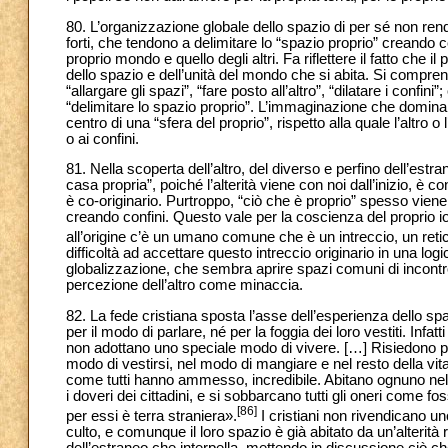
80. L’organizzazione globale dello spazio di per sé non rende 
forti, che tendono a delimitare lo “spazio proprio” creando con
proprio mondo e quello degli altri. Fa riflettere il fatto che i
dello spazio e dell’unità del mondo che si abita. Si compren
“allargare gli spazi”, “fare posto all’altro”, “dilatare i confini
“delimitare lo spazio proprio”. L’immaginazione che domina 
centro di una “sfera del proprio”, rispetto alla quale l’altr
o ai confini.
81. Nella scoperta dell’altro, del diverso e perfino dell’est
casa propria”, poiché l’alterità viene con noi dall’inizio, è c
è co-originario. Purtroppo, “ciò che è proprio” spesso viene 
creando confini. Questo vale per la coscienza del proprio 
all’origine c’è un umano comune che è un intreccio, un reticolo
difficoltà ad accettare questo intreccio originario in una logi
globalizzazione, che sembra aprire spazi comuni di incontro
percezione dell’altro come minaccia.
82. La fede cristiana sposta l’asse dell’esperienza dello spazi
per il modo di parlare, né per la foggia dei loro vestiti. Infa
non adottano uno speciale modo di vivere. […] Risiedono po
modo di vestirsi, nel modo di mangiare e nel resto della vit
come tutti hanno ammesso, incredibile. Abitano ognuno nella
i doveri dei cittadini, e si sobbarcano tutti gli oneri come fo
[86]
per essi è terra straniera».
I cristiani non rivendicano un
culto, e comunque il loro spazio è già abitato da un’alterità
dell’estraneo che interpella, mettendo in discussione ciò ch