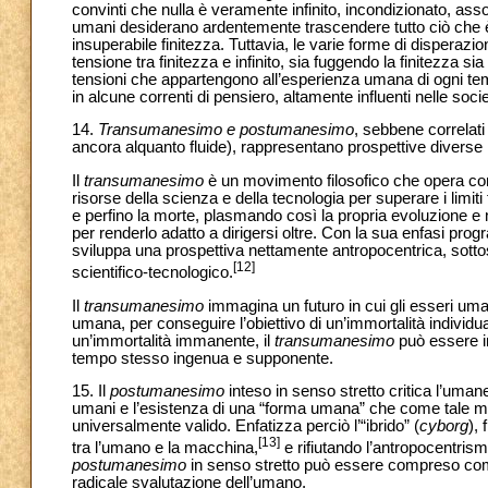
convinti che nulla è veramente infinito, incondizionato, asso
umani desiderano ardentemente trascendere tutto ciò che è 
insuperabile finitezza. Tuttavia, le varie forme di disperazi
tensione tra finitezza e infinito, sia fuggendo la finitezza 
tensioni che appartengono all’esperienza umana di ogni tem
in alcune correnti di pensiero, altamente influenti nelle 
14.
Transumanesimo e postumanesimo
, sebbene correlati 
ancora alquanto fluide), rappresentano prospettive diverse
Il
transumanesimo
è un movimento filosofico che opera co
risorse della scienza e della tecnologia per superare i limiti
e perfino la morte, plasmando così la propria evoluzione e 
per renderlo adatto a dirigersi oltre. Con la sua enfasi pr
sviluppa una prospettiva nettamente antropocentrica, sotto
[12]
scientifico-tecnologico.
Il
transumanesimo
immagina un futuro in cui gli esseri uman
umana, per conseguire l’obiettivo di un’immortalità individua
un’immortalità immanente, il
transumanesimo
può essere in
tempo stesso ingenua e supponente.
15. Il
postumanesimo
inteso in senso stretto critica l’uman
umani e l’esistenza di una “forma umana” che come tale meri
universalmente valido. Enfatizza perciò l’“ibrido” (
cyborg
),
[13]
tra l’umano e la macchina,
e rifiutando l’antropocentrism
postumanesimo
in senso stretto può essere compreso come
radicale svalutazione dell’umano.