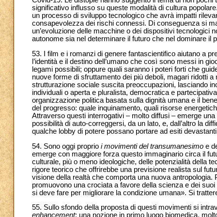
Covid-19. Le distopie hanno suggerito il tema di non pochi t
significativo influsso su queste modalità di cultura popolare.
un processo di sviluppo tecnologico che avrà impatti rilevant
consapevolezza dei rischi connessi. Di conseguenza si m
un’evoluzione delle macchine o dei dispositivi tecnologici no
autonome sia nel determinare il futuro che nel dominare il p
53. I film e i romanzi di genere fantascientifico aiutano a p
l’identità e il destino dell’umano che così sono messi in gioco
legami possibili; oppure quali saranno i poteri forti che gu
nuove forme di sfruttamento dei più deboli, magari ridotti a
strutturazione sociale suscita preoccupazioni, lasciando inc
individuali o aperta e pluralista, democratica e partecipati
organizzazione politica basata sulla dignità umana e il be
del progresso: quale inquinamento, quali risorse energetich
Attraverso questi interrogativi – molto diffusi – emerge una
possibilità di auto-correggersi, da un lato, e, dall’altro la d
qualche lobby di potere possano portare ad esiti devastanti
54. Sono oggi proprio
i movimenti del
transumanesimo
e d
emerge con maggiore forza questo immaginario circa il futu
culturale, più o meno ideologiche, delle potenzialità della t
rigore teorico che offrirebbe una previsione realista sul futur
visione della realtà che comporta una nuova antropologia.
promuovono una crociata a favore della scienza e dei suoi pr
si deve fare per migliorare la condizione umana». Si tratte
55. Sullo sfondo della proposta di questi movimenti si intra
enhancement
: una nozione in primo luogo biomedica, molto