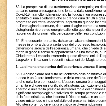
63. La prospettiva di una trasformazione antropologica di
apparire come un’esagerazione lontana dalla condizione real
Covid-19 ha molto ridimensionato la fiducia in un progresso
anzitutto di una solidarietà che si prenda cura di tutti e gr
progresso del
transumanesimo
, soprattutto quando incenti
sull’immaginario comune, rischiano di agire come una sorta 
distogliendo risorse ed energie dalle lotte quotidiane per il b
favorendo distorsioni nella percezione delle reali condizioni
64. È necessario, pertanto, richiamare alcune dimensioni
messe in ombra da una certa idea del progresso tecnologico
dimensione
storica
dell’esperienza umana, che chiede di sa
mette in gioco il senso di appartenenza a una famiglia, a una
Chiuderemo il capitolo inserendo queste dimensioni dell’
integrale
, in linea con le recenti indicazioni del Magistero con
1. La dimensione storica dell’esperienza umana: il tem
65. Ci collochiamo anzitutto nel contesto della costitutiv
storica è un fattore fondamentale della costruzione dell’iden
anche nella loro connessione. L’essere umano è un soggetto 
umanità e di dare un significato alla storia. La nozione d
sperato è un’eredità preziosa dell’ebraismo e del cristianesimo
significato antropologico e salvifico del tempo personale e 
della fede cristiana, che incontra il Dio che salva in un ca
valore misterioso e incancellabile del presente, inteso come 
Allo stesso tempo diventa una critica ai diversi riduzionis