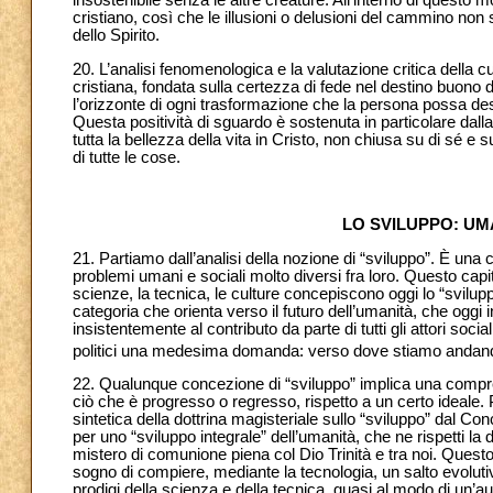
insostenibile senza le altre creature. All’interno di questo 
cristiano, così che le illusioni o delusioni del cammino non s
dello Spirito.
20. L’analisi fenomenologica e la valutazione critica della c
cristiana, fondata sulla certezza di fede nel destino buono d
l’orizzonte di ogni trasformazione che la persona possa des
Questa positività di sguardo è sostenuta in particolare dalla 
tutta la bellezza della vita in Cristo, non chiusa su di sé e s
di tutte le cose.
LO SVILUPPO: U
21. Partiamo dall’analisi della nozione di “sviluppo”. È una
problemi umani e sociali molto diversi fra loro. Questo capit
scienze, la tecnica, le culture concepiscono oggi lo “svilup
categoria che orienta verso il futuro dell’umanità, che oggi in
insistentemente al contributo da parte di tutti gli attori socia
politici una medesima domanda: verso dove stiamo anda
22. Qualunque concezione di “sviluppo” implica una compre
ciò che è progresso o regresso, rispetto a un certo ideale. P
sintetica della dottrina magisteriale sullo “sviluppo” dal Co
per uno “sviluppo integrale” dell’umanità, che ne rispetti la 
mistero di comunione piena col Dio Trinità e tra noi. Quest
sogno di compiere, mediante la tecnologia, un salto evolu
prodigi della scienza e della tecnica, quasi al modo di un’a