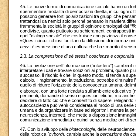
45. Le nuove forme di comunicazione sociale hanno un forte 
sperimentare modalità di democrazia diretta, in cui ogni cit
possono generare forti polarizzazioni tra gruppi che pensan
trattandosi da nemici solo perché pensano in maniera diffe
frammenta la società in gruppi di opinione omologati dai “
li
condivise, quanto piuttosto su schieramenti contrapposti in
quel “dialogo sociale” che costruisce con pazienza il cons
«Questi circuiti chiusi facilitano la diffusione di informazio
news
è espressione di una cultura che ha smarrito il senso de
2.3.
La comprensione di sé stessi: coscienza e corporeità
46. La rivoluzione dell’informazione (“infosfera”) cambia il 
interpretare i dati e trovare soluzioni ai problemi, quanto piut
successo. Il rischio è che, in questo modo, si tenda a super
calcolo, il ragionamento, la traduzione, potrebbe diminuire l’
quello di ridurre l’orizzonte della conoscenza umana, delim
elaborare, con una forte ricaduta sull’ambiente educativo (ne
pertinenti, domande di senso e questioni etiche, ma anche qu
decidere di fatto ciò che è consentito di sapere, relegando l
autocoscienza può venir considerata al modo di una serie di i
umana e da organizzare in base ad algoritmi, mentre la perc
neuroscienza, internet), che mette a disposizione immagini, 
comunicazione immediata e quindi senza mediazioni di s
47. Con lo sviluppo delle
biotecnologie
, delle neuroscienze
della robotica (
cyborg
), cambia anche la
percezione del co