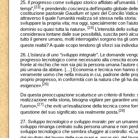
25.
Il progresso come sviluppo storico affidato all’umanità
.
[23]
tempi”,
e prendendo coscienza dell’impatto globale delle 
costituzione pastorale
Gaudium et spes
del Concilio Vatica
attraverso il quale l’umanità realizza sé stessa nella stor
sviluppare la propria vita; ma oggi, specialmente con l’aiuto
[24]
dominio su quasi tutta la natura».
L’intensità dello svil
considerava lontane dalle sue possibilità, suscita però a
tutto il genere umano, molti interrogativi sorgono tra gli uo
queste realtà? A quale scopo tendono gli sforzi sia individual
26.
L’istanza di uno “sviluppo integrale”
. Le domande vengon
progresso tecnologico come necessario alla crescita econo
fronte al rischio che non sia più la persona umana l’autore
più umana da abitare. […] Economia e tecnica non hanno s
veramente uomo che nella misura in cui, padrone delle propri
proprio progresso, in conformità con la natura che gli ha dat
[26]
esigenze».
Da questa preoccupazione scaturisce un criterio di fondo: se 
realizzazione nella storia, bisogna vigilare per garantire un
[27]
l’uomo»,
che eviti un’esaltazione della tecnica come fo
[28]
questione del suo significato sia realmente posta.
27.
Sviluppo tecnologico e sviluppo morale: per un umanes
sviluppo rimanga centrato sulla persona umana e non perda 
sviluppo tecnologico che sembra sfuggire al controllo: «L
dal risultato del lavoro delle sue mani e, ancor più, del lavor