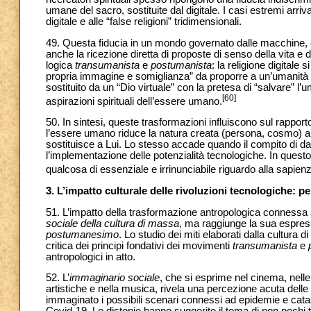
umane del sacro, sostituite dal digitale. I casi estremi arriva
digitale e alle “false religioni” tridimensionali.
49. Questa fiducia in un mondo governato dalle macchine, ch
anche la ricezione diretta di proposte di senso della vita e d
logica
transumanista
e
postumanista
: la religione digitale
propria immagine e somiglianza” da proporre a un’umanità ch
sostituito da un “Dio virtuale” con la pretesa di “salvare” 
[60]
aspirazioni spirituali dell’essere umano.
50. In sintesi, queste trasformazioni influiscono sul rapport
l’essere umano riduce la natura creata (persona, cosmo) a 
sostituisce a Lui. Lo stesso accade quando il compito di dare
l’implementazione delle potenzialità tecnologiche. In questo 
qualcosa di essenziale e irrinunciabile riguardo alla sapienz
3. L’impatto culturale delle rivoluzioni tecnologiche: p
51. L’impatto della trasformazione antropologica connessa al
sociale
della cultura di massa
, ma raggiunge la sua espress
postumanesimo
. Lo studio dei miti elaborati dalla cultura d
critica dei principi fondativi dei movimenti
transumanista
e
antropologici in atto.
52. L’
immaginario sociale
, che si esprime nel cinema, nell
artistiche e nella musica, rivela una percezione acuta delle
immaginato i possibili scenari connessi ad epidemie e catas