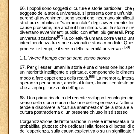
66. I popoli sono soggetti di culture e storie particolari, ch
soggetto della storia universale, si presenta come un’unità
perché gli avvenimenti sono segni che incarnano significati
struttura simbolica o “sacramentale” degli avvenimenti stori
cause prossime, ma anche il fine ultimo. Così la storia si r
diventano avvenimenti pubblici con effetti più generali. Pro
[67]
universalizzazione:
la collettività umana corre verso u
interdipendenza tra storie nazionali e storia mondiale. Questo
[68]
processi e tempi, e il senso della fraternità universale.
1.1.
Vivere il tempo con un sano senso storico
67. Per gli esseri umani la storia è una dimensione indispe
un’interiorità intelligente e spirituale, componendo le dimens
[69]
modo a fare esperienza della realtà.
La memoria, intesa 
speranza per sempre, aperto al futuro, danno il contesto per 
che allarghi gli orizzonti dell’agire.
68. Una prima ricaduta del recente sviluppo tecnologico rig
senso della storia e una riduzione dell’esperienza all’attim
tende a dissolvere la “cultura anamnestica” della storia e a
cultura postmoderna di un presente chiuso in sé stesso.
L’organizzazione dell’informazione in rete è interessata a r
probabilità, piuttosto che dedicarsi alla ricerca di ipotes
dell’esperienza, sulla causa esplicativa o su un significato 