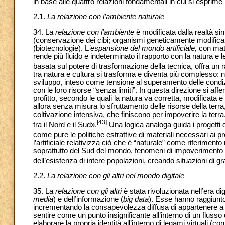
in base alle quattro relazioni fondamentali in cui si esprime
2.1.
La relazione con l’ambiente naturale
34. La
relazione con l’ambiente
è modificata dalla realtà sint
(conservazione dei cibi; organismi geneticamente modificati)
(biotecnologie). L
’espansione del mondo artificiale,
con mater
rende più fluido e indeterminato il rapporto con la natura e l
basata sul potere di trasformazione della tecnica, offra un 
tra natura e cultura si trasforma e diventa più complesso: non
sviluppo, inteso come tensione al superamento delle condizio
con le loro risorse “senza limiti”. In questa direzione si
profitto, secondo le quali la natura va corretta, modificata 
allora senza misura lo sfruttamento delle risorse della te
coltivazione intensiva, che finiscono per impoverire la terr
[43]
tra il Nord e il Sud».
Una logica analoga guida i progetti 
come pure le politiche estrattive di materiali necessari ai pr
l’artificiale relativizza ciò che è “naturale” come riferiment
soprattutto del Sud del mondo, fenomeni di impoverimento 
dell’esistenza di intere popolazioni, creando situazioni di gr
2.2.
La relazione con gli altri nel mondo digitale
35. La
relazione con gli altri
è stata rivoluzionata nell’era di
media
) e dell’informazione (
big data
). Esse hanno raggiunto
incrementando la consapevolezza diffusa di appartenere a 
sentire come un punto insignificante all’interno di un flusso
elaborare la propria identità all’interno di legami virtuali 