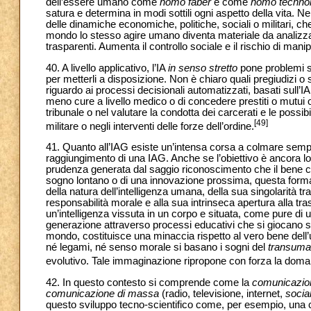
dell’essere umano come
homo faber
e come
homo techno
satura e determina in modi sottili ogni aspetto della vita.
delle dinamiche economiche, politiche, sociali o militari, che 
mondo lo stesso agire umano diventa materiale da analizza
trasparenti. Aumenta il controllo sociale e il rischio di mani
40. A livello applicativo, l’IA
in senso stretto
pone problemi sul
per metterli a disposizione. Non è chiaro quali pregiudizi o 
riguardo ai processi decisionali automatizzati, basati sull’IA
meno cure a livello medico o di concedere prestiti o mutui o 
tribunale o nel valutare la condotta dei carcerati e le possibi
[49]
militare o negli interventi delle forze dell’ordine.
41. Quanto all’IAG esiste un’intensa corsa a colmare sempre d
raggiungimento di una IAG. Anche se l’obiettivo è ancora l
prudenza generata dal saggio riconoscimento che il bene co
sogno lontano o di una innovazione prossima, questa form
della natura dell’intelligenza umana, della sua singolarità tra g
responsabilità morale e alla sua intrinseca apertura alla tr
un’intelligenza vissuta in un corpo e situata, come pure di
generazione attraverso processi educativi che si giocano sul
mondo, costituisce una minaccia rispetto al vero bene dell
né legami, né senso morale si basano i sogni del
transum
evolutivo. Tale immaginazione ripropone con forza la doman
42. In questo contesto si comprende come la
comunicazion
comunicazione di massa
(radio, televisione, internet,
socia
questo sviluppo tecno-scientifico come, per esempio, una ci