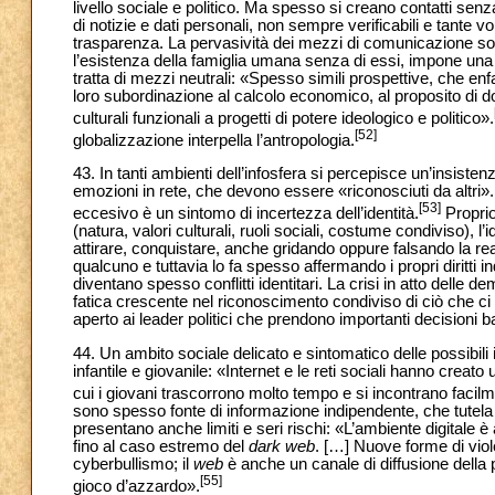
livello sociale e politico. Ma spesso si creano contatti senza
di notizie e dati personali, non sempre verificabili e tante
trasparenza. La pervasività dei mezzi di comunicazione soc
l’esistenza della famiglia umana senza di essi, impone una
tratta di mezzi neutrali: «Spesso simili prospettive, che en
loro subordinazione al calcolo economico, al proposito di do
culturali funzionali a progetti di potere ideologico e politico».
[52]
globalizzazione interpella l’antropologia.
43. In tanti ambienti dell’infosfera si percepisce un’insis
emozioni in rete, che devono essere «riconosciuti da altr
[53]
eccesivo è un sintomo di incertezza dell’identità.
Proprio
(natura, valori culturali, ruoli sociali, costume condiviso), 
attirare, conquistare, anche gridando oppure falsando la real
qualcuno e tuttavia lo fa spesso affermando i propri diritti in
diventano spesso conflitti identitari. La crisi in atto dell
fatica crescente nel riconoscimento condiviso di ciò che
aperto ai leader politici che prendono importanti decisioni b
44. Un ambito sociale delicato e sintomatico delle possibili 
infantile e giovanile: «Internet e le reti sociali hanno cre
cui i giovani trascorrono molto tempo e si incontrano facil
sono spesso fonte di informazione indipendente, che tutela 
presentano anche limiti e seri rischi: «L’ambiente digitale è
fino al caso estremo del
dark web
. […] Nuove forme di viol
cyberbullismo; il
web
è anche un canale di diffusione della 
[55]
gioco d’azzardo».