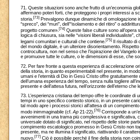
71. Queste situazioni sono anche frutto di un’economia glob
affermano poteri forti, che proteggono i propri interessi a sca
[73]
storia.
Prevalgono dunque dinamiche di omologazione in
“spreco”, dei “muri”, dell’“isolamento e del ritiro” o addiritt
[74]
progetto comune».
Queste false culture sono all’opera s
logica di chiusura, sia nelle “visioni liberali individualiste”,
[75]
legami comunitari e culturali che contiene.
Il risultato d
del mondo digitale, è un ulteriore disorientamento. Rispetto
controcultura, non nel senso che l’ispirazione del Vangel
e promuove tutte le culture, o le dimensioni di esse, che
72. Per fare fronte a questa esperienza di accelerazione oriz
della storia, in quanto esperimentabili nel presente, in modo
umani e l’eternità di Dio in Gesù Cristo offre gratuitamente 
dell’umana esperienza del tempo, senza nulla togliere all’inc
presente e dell’attesa futura, nell’orizzonte dell’eterno che le
73. L’esperienza cristiana del tempo offre le coordinate di
tempi in uno specifico contesto storico, in un presente carico
tal modo apre i processi storici all’attesa di un compimen
[76]
modo inimmaginabile (cf.
Ap
21-22).
Corrisponde a un’esi
avvenimenti in una trama più complessiva e significativa, ch
universale dotato di significato, nel rispetto delle storie part
compimento escatologico promesso in Gesù Cristo non togli
presente, ma ne illumina il significato, riattivando il cara
[77]
nuovo.
Ciò è possibile perché il fine della storia non c