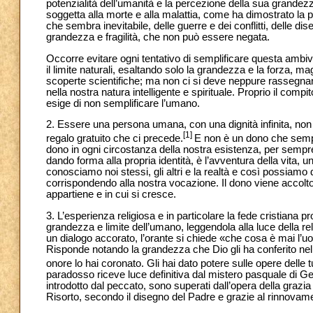
potenzialità dell’umanità e la percezione della sua grandezza
soggetta alla morte e alla malattia, come ha dimostrato la
che sembra inevitabile, delle guerre e dei conflitti, delle d
grandezza e fragilità, che non può essere negata.
Occorre evitare ogni tentativo di semplificare questa ambiva
il limite naturali, esaltando solo la grandezza e la forza, ma
scoperte scientifiche; ma non ci si deve neppure rassegnare a t
nella nostra natura intelligente e spirituale. Proprio il comp
esige di non semplificare l’umano.
2. Essere una persona umana, con una dignità infinita, non 
[1]
regalo gratuito che ci precede.
E non è un dono che semp
dono in ogni circostanza della nostra esistenza, per sempre
dando forma alla propria identità, è l’avventura della vita, un
conosciamo noi stessi, gli altri e la realtà e così possiamo 
corrispondendo alla nostra vocazione. Il dono viene accolto 
appartiene e in cui si cresce.
3. L’esperienza religiosa e in particolare la fede cristiana
grandezza e limite dell’umano, leggendola alla luce della re
un dialogo accorato, l’orante si chiede «che cosa è mai l’uomo,
Risponde notando la grandezza che Dio gli ha conferito nell
onore lo hai coronato. Gli hai dato potere sulle opere delle t
paradosso riceve luce definitiva dal mistero pasquale di Gesù
introdotto dal peccato, sono superati dall’opera della grazia 
Risorto, secondo il disegno del Padre e grazie al rinnovament