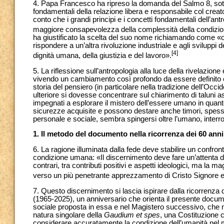
4. Papa Francesco ha ripreso la domanda del Salmo 8, sottol
fondamentali della relazione libera e responsabile col creat
conto che i grandi principi e i concetti fondamentali dell’a
maggiore consapevolezza della complessità della condizio
ha giustificato la scelta del suo nome richiamando come «oggi
rispondere a un’altra rivoluzione industriale e agli sviluppi d
[4]
dignità umana, della giustizia e del lavoro».
5. La riflessione sull’antropologia alla luce della rivelazi
vivendo un cambiamento così profondo da essere definito
storia del pensiero (in particolare nella tradizione dell’Occi
ulteriore si dovesse concentrare sul chiarimento di taluni as
impegnati a esplorare il mistero dell’essere umano in quanto 
sicurezze acquisite e possono destare anche timori, spesso 
personale e sociale, sembra spingersi oltre l’umano, interr
1. Il metodo del documento nella ricorrenza dei 60 anni
6. La ragione illuminata dalla fede deve stabilire un confront
condizione umana: «Il discernimento deve fare un’attenta di
contrari, tra contributi positivi e aspetti ideologici, ma 
verso un più penetrante apprezzamento di Cristo Signore e 
7. Questo discernimento si lascia ispirare dalla ricorrenza 
(1965-2025), un anniversario che orienta il presente docume
sociale proposta in essa e nel Magistero successivo, che n
natura singolare della
Gaudium et spes
, una Costituzione c
considerare accuratamente la condizione dell’umanità nel m