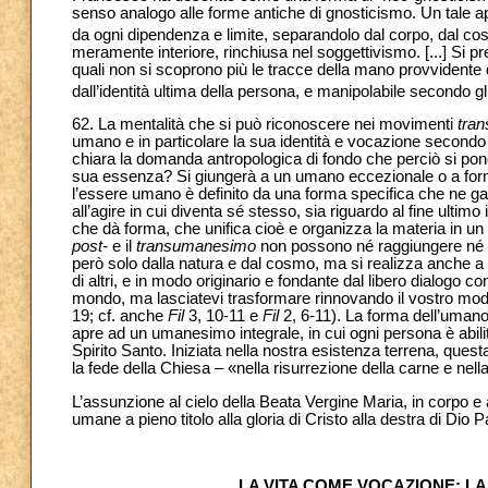
senso analogo alle forme antiche di gnosticismo. Un tale ap
da ogni dipendenza e limite, separandolo dal corpo, dal cos
meramente interiore, rinchiusa nel soggettivismo. [...] Si p
quali non si scoprono più le tracce della mano provvidente 
dall’identità ultima della persona, e manipolabile secondo gl
62. La mentalità che si può riconoscere nei movimenti
tra
umano e in particolare la sua identità e vocazione secondo 
chiara la domanda antropologica di fondo che perciò si pone
sua essenza? Si giungerà a un umano eccezionale o a form
l’essere umano è definito da una forma specifica che ne garan
all’agire in cui diventa sé stesso, sia riguardo al fine ultimo
che dà forma, che unifica cioè e organizza la materia in u
post-
e il
transumanesimo
non possono né raggiungere né s
però solo dalla natura e dal cosmo, ma si realizza anche a par
di altri, e in modo originario e fondante dal libero dialog
mondo, ma lasciatevi trasformare rinnovando il vostro mod
19; cf. anche
Fil
3, 10-11 e
Fil
2, 6-11). La forma dell’umano
apre ad un umanesimo integrale, in cui ogni persona è abilit
Spirito Santo. Iniziata nella nostra esistenza terrena, ques
la fede della Chiesa – «nella risurrezione della carne e nel
L’assunzione al cielo della Beata Vergine Maria, in corpo 
umane a pieno titolo alla gloria di Cristo alla destra di Dio P
LA VITA COME VOCAZIONE: L