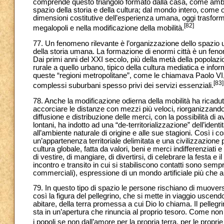
comprende questo triangolo formato dalla casa, come ambito 
spazio della storia e della cultura; dal mondo intero, come
dimensioni costitutive dell’esperienza umana, oggi trasfor
[82]
megalopoli e nella modificazione della mobilità.
77. Un fenomeno rilevante è l’organizzazione dello spazio u
della storia umana. La formazione di enormi città è un fen
Dai primi anni del XXI secolo, più della metà della popolazi
rurale a quello urbano, tipico della cultura mediatica e inform
queste “regioni metropolitane”, come le chiamava Paolo VI,
[83]
complessi suburbani spesso privi dei servizi essenziali.
78. Anche la modificazione odierna della mobilità ha ricadu
accorciare le distanze con mezzi più veloci, riorganizzando
diffusione e distribuzione delle merci, con la possibilità di
lontani, ha indotto ad una “de-territorializzazione” dell’iden
all’ambiente naturale di origine e alle sue stagioni. Così i c
un’appartenenza territoriale delimitata e una civilizzazione
cultura globale, fatta da valori, beni e merci indifferenziati
di vestire, di mangiare, di divertirsi, di celebrare la festa e i
incontro e transito in cui si stabiliscono contatti sono sempr
commerciali), espressione di un mondo artificiale più che amb
79. In questo tipo di spazio le persone rischiano di muov
così la figura del pellegrino, che si mette in viaggio uscendo
abitare, della terra promessa a cui Dio lo chiama. Il pellegri
sta in un’apertura che rinuncia al proprio tesoro. Come non 
i popoli se non dall’amore per la propria terra, per le proprie 