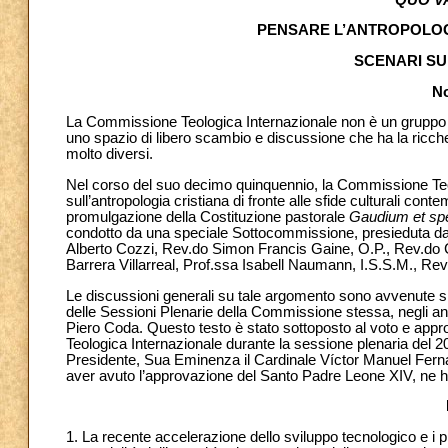
PENSARE L’ANTROPOLOGI
SCENARI SU
No
La Commissione Teologica Internazionale non è un gruppo di
uno spazio di libero scambio e discussione che ha la ricch
molto diversi.
Nel corso del suo decimo quinquennio, la Commissione Teo
sull’antropologia cristiana di fronte alle sfide culturali con
promulgazione della Costituzione pastorale
Gaudium et sp
condotto da una speciale Sottocommissione, presieduta d
Alberto Cozzi, Rev.do Simon Francis Gaine, O.P., Rev.do C
Barrera Villarreal, Prof.ssa Isabell Naumann, I.S.S.M., Rev
Le discussioni generali su tale argomento sono avvenute si
delle Sessioni Plenarie della Commissione stessa, negli a
Piero Coda. Questo testo è stato sottoposto al voto e app
Teologica Internazionale durante la sessione plenaria del 2
Presidente, Sua Eminenza il Cardinale Víctor Manuel Fernánd
aver avuto l’approvazione del Santo Padre Leone XIV, ne ha 
1. La recente accelerazione dello sviluppo tecnologico e i pr