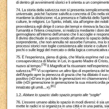
di dentro gli avvenimenti storici e li orienta a un compimen
74. La storia della salvezza non si presenta semplicemente
universale, poiché l’azione salvifica concreta di Dio nella st
mantiene la distinzione: «La presenza e l’attività dello Spirito
culture, le religioni. Lo Spirito, infatti, sta all’origine dei n
provvidenza egli dirige il corso dei tempi e rinnova la faccia 
l’umanità e l’intera creazione, si realizza mediante i doni de
germogliano all’interno dell’umano che li accoglie e responsa
Il divino dischiude in questo modo all’umano lo spazio del
sorprendente, che non annulla né assorbe l’umano, ma lo sos
processi storici non toglie consistenza alle storie e culture 
pochi o sulle leggi del mercato o della logica comunicativa 
75. È l’esperienza, piena di gioia, che Maria esprime nel ca
consapevolezza di Maria: in Lei, in quanto Madre di Cristo, 
[79]
nuovo al tempo.
Il
Magnificat
fa risuonare nell’esperienza
[80]
salvezza.
Vi scopriamo un altro tipo di esperienza del tem
dell’Angelo apre la pienezza di grazia che ha dilatato il su
positivo («D’ora in poi tutte le generazioni mi chiameranno 
stile («Di generazione in generazione la sua misericordia p
[81]
innalzato gli umili…»).
1.2.
Abitare lo spazio: dallo spazio proprio alle “soglie”
76. L’essere umano abita lo spazio in modi diversi: è sia u
mette le radici e si organizza in una città e in una patria,