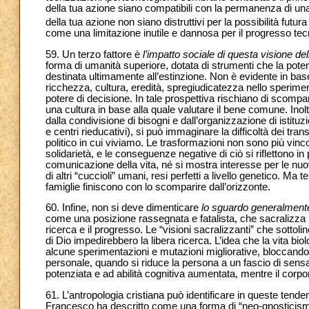
della tua azione siano compatibili con la permanenza di una 
della tua azione non siano distruttivi per la possibilità futura
come una limitazione inutile e dannosa per il progresso tec
59. Un terzo fattore è
l’impatto sociale di questa visione de
forma di umanità superiore, dotata di strumenti che la poten
destinata ultimamente all’estinzione. Non è evidente in base
ricchezza, cultura, eredità, spregiudicatezza nello sperime
potere di decisione. In tale prospettiva rischiano di scomp
una cultura in base alla quale valutare il bene comune. Inolt
dalla condivisione di bisogni e dall’organizzazione di istituz
e centri rieducativi), si può immaginare la difficoltà dei t
politico in cui viviamo. Le trasformazioni non sono più vincola
solidarietà, e le conseguenze negative di ciò si riflettono i
comunicazione della vita, né si mostra interesse per le nuo
di altri “cuccioli” umani, resi perfetti a livello genetico. Ma
famiglie finiscono con lo scomparire dall’orizzonte.
60. Infine, non si deve dimenticare
lo sguardo generalmente
come una posizione rassegnata e fatalista, che sacralizza 
ricerca e il progresso. Le “visioni sacralizzanti” che sottol
di Dio impedirebbero la libera ricerca. L’idea che la vita bio
alcune sperimentazioni e mutazioni migliorative, bloccando 
personale, quando si riduce la persona a un fascio di sensaz
potenziata e ad abilità cognitiva aumentata, mentre il corp
61. L’antropologia cristiana può identificare in queste tenden
Francesco ha descritto come una forma di “neo-gnosticismo”.