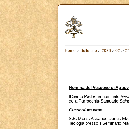
Home
>
Bollettino
>
2026
>
02
>
2
Nomina del Vescovo di Agbovi
Il Santo Padre ha nominato Vesc
della Parrocchia-Santuario
Sain
Curriculum vitae
S.E. Mons. Assandé Darius Ekou 
Teologia presso il Seminario Ma