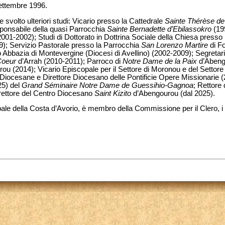
settembre 1996.
e svolto ulteriori studi: Vicario presso la Cattedrale
Sainte Thérèse de
onsabile della quasi Parrocchia
Sainte Bernadette d’Ebilassokro
(19
01-2002); Studi di Dottorato in Dottrina Sociale della Chiesa presso
; Servizio Pastorale presso la Parrocchia
San Lorenzo Martire
di Fo
o Abbazia di Montevergine (Diocesi di Avellino) (2002-2009); Segretar
Coeur
d’Arrah (2010-2011); Parroco di
Notre Dame de la Paix
d’Abeng
ou (2014); Vicario Episcopale per il Settore di Moronou e del Settor
e Diocesane e Direttore Diocesano delle Pontificie Opere Missionarie 
5) del
Grand Séminaire Notre Dame de Guessihio-Gagnoa
; Rettore
rettore del Centro Diocesano
Saint
Kizito
d’Abengourou (dal 2025).
ale della Costa d’Avorio, è membro della Commissione per il Clero, i 