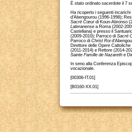
È stato ordinato sacerdote il 7 
Ha ricoperto i seguenti incarichi 
d’Abengourou (1996-1998); Resp
Sacré Cœur
di Koun-Abronso (20
Lateranense
a Roma (2002-2009)
Castellana) e presso il Santuari
(2009-2010); Parroco di
Sacré 
Parroco di
Christ Roi
d’Abengour
Direttore delle Opere Cattolich
(2011-2014) e Rettore (2014-202
Sainte Famille de Nazareth
e Di
In seno alla Conferenza Episcop
vocazionale.
[00306-IT.01]
[B0160-XX.01]