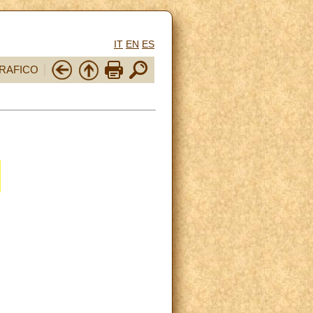
IT
EN
ES
RAFICO