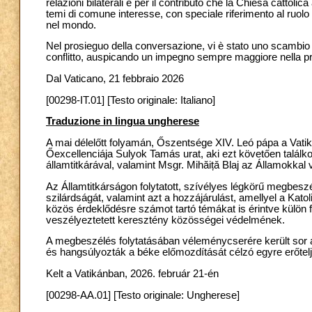
relazioni bilaterali e per il contributo che la Chiesa cattoli
temi di comune interesse, con speciale riferimento al ruolo ce
nel mondo.
Nel prosieguo della conversazione, vi è stato uno scambio di 
conflitto, auspicando un impegno sempre maggiore nella p
Dal Vaticano, 21 febbraio 2026
[00298-IT.01] [Testo originale: Italiano]
Traduzione in lingua ungherese
A mai délelőtt folyamán, Őszentsége XIV. Leó pápa a Vati
Őexcellenciája Sulyok Tamás urat, aki ezt követően találk
államtitkárával, valamint Msgr. Mihăițǎ Blaj az Államokkal va
Az Államtitkárságon folytatott, szívélyes légkörű megbesz
szilárdságát, valamint azt a hozzájárulást, amellyel a Kato
közös érdeklődésre számot tartó témákat is érintve külön 
veszélyeztetett keresztény közösségei védelmének.
A megbeszélés folytatásában véleménycserére került sor az
és hangsúlyozták a béke előmozdítását célzó egyre erőtel
Kelt a Vatikánban, 2026. február 21-én
[00298-AA.01] [Testo originale: Ungherese]