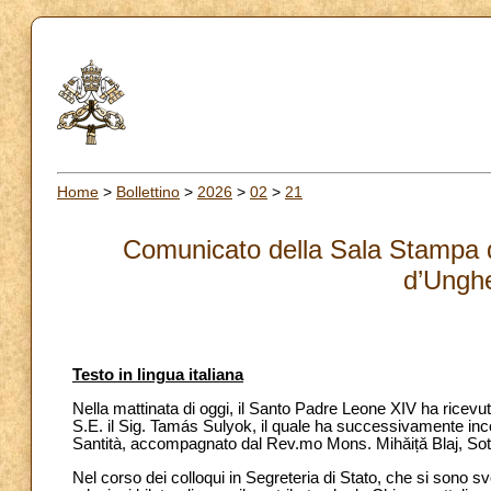
Home
>
Bollettino
>
2026
>
02
>
21
Comunicato della Sala Stampa d
d’Unghe
Testo in lingua italiana
Nella mattinata di oggi, il Santo Padre Leone XIV ha ricevu
S.E. il Sig. Tamás Sulyok, il quale ha successivamente inco
Santità, accompagnato dal Rev.mo Mons. Mihǎițǎ Blaj, Sotto-
Nel corso dei colloqui in Segreteria di Stato, che si sono s